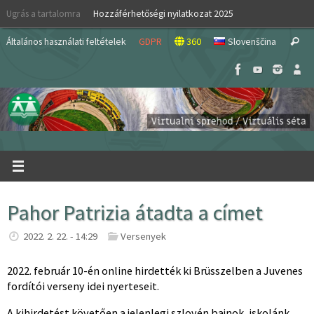
Skip
Ugrás a tartalomra
Hozzáférhetőségi nyilatkozat 2025
to
S
content
Általános használati feltételek
GDPR
360
Slovenščina
Search
fo
Pahor Patrizia átadta a címet
2022. 2. 22. - 14:29
Versenyek
2022. február 10-én online hirdették ki Brüsszelben a Juvenes
fordítói verseny idei nyerteseit.
A kihirdetést követően a jelenlegi szlovén bajnok, iskolánk