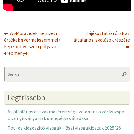
A »Muravidéki nemzeti
Tájékoztatási órák az
értékek gyermekszemmel«
általános iskolások részére
képzőművészeti pályázat
eredményei
Se
Searc
fo
Legfrissebb
Az általános és szakmai érettségi, valamint a záróvizsga
bizonyítványainak ünnepélyes átadása
Pót- és kiegészítő vizsgák – őszi vizsgaidőszak 2025/26