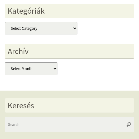
Kategóriák
Kategóriák
Archív
Archív
Keresés
Se
Searc
fo