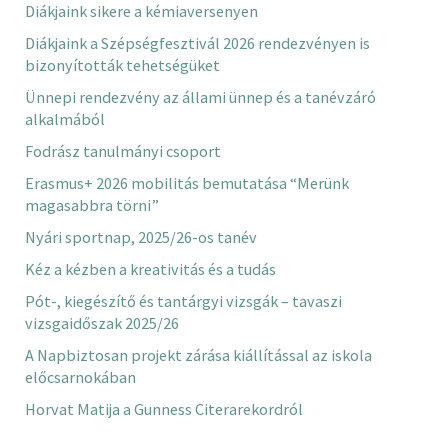
Diákjaink sikere a kémiaversenyen
Diákjaink a Szépségfesztivál 2026 rendezvényen is
bizonyították tehetségüket
Ünnepi rendezvény az állami ünnep és a tanévzáró
alkalmából
Fodrász tanulmányi csoport
Erasmus+ 2026 mobilitás bemutatása “Merünk
magasabbra törni”
Nyári sportnap, 2025/26-os tanév
Kéz a kézben a kreativitás és a tudás
Pót-, kiegészítő és tantárgyi vizsgák – tavaszi
vizsgaidőszak 2025/26
A Napbiztosan projekt zárása kiállítással az iskola
előcsarnokában
Horvat Matija a Gunness Citerarekordról