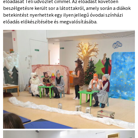
előadását Téli üdvözlet címmel. Az előadást követően
beszélgetésre került sor a látottakról, amely során a diákok
betekintést nyerhettek egy ilyen jellegű óvodai színházi
előadás előkészítésébe és megvalósításába.