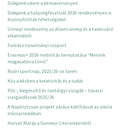
Diákjaink sikere a kémiaversenyen
Diákjaink a Szépségfesztivál 2026 rendezvényen is
bizonyították tehetségüket
Ünnepi rendezvény az állami ünnep és a tanévzáró
alkalmából
Fodrász tanulmányi csoport
Erasmus+ 2026 mobilitás bemutatása “Merünk
magasabbra törni”
Nyári sportnap, 2025/26-os tanév
Kéz a kézben a kreativitás és a tudás
Pót-, kiegészítő és tantárgyi vizsgák – tavaszi
vizsgaidőszak 2025/26
A Napbiztosan projekt zárása kiállítással az iskola
előcsarnokában
Horvat Matija a Gunness Citerarekordról