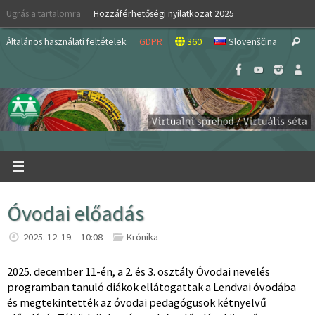
Skip
Ugrás a tartalomra
Hozzáférhetőségi nyilatkozat 2025
to
S
content
Általános használati feltételek
GDPR
360
Slovenščina
Search
fo
Óvodai előadás
2025. 12. 19. - 10:08
Krónika
2025. december 11-én, a 2. és 3. osztály Óvodai nevelés
programban tanuló diákok ellátogattak a Lendvai óvodába
és megtekintették az óvodai pedagógusok kétnyelvű