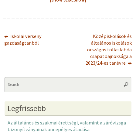
[SHOW SLIDESHOW]
Iskolai verseny
Középiskolások és
gazdaságtanból
általános iskolások
országos tollaslabda
csapatbajnoksága a
2023/24-es tanévre
Se
Searc
fo
Legfrissebb
Az általános és szakmai érettségi, valamint a záróvizsga
bizonyítványainak ünnepélyes átadása