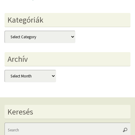
Kategóriák
Kategóriák
Archív
Archív
Keresés
Se
Searc
fo