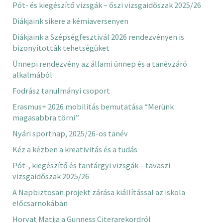
Pót- és kiegészítő vizsgák – őszi vizsgaidőszak 2025/26
Diákjaink sikere a kémiaversenyen
Diákjaink a Szépségfesztivál 2026 rendezvényen is
bizonyították tehetségüket
Ünnepi rendezvény az állami ünnep és a tanévzáró
alkalmából
Fodrász tanulmányi csoport
Erasmus+ 2026 mobilitás bemutatása “Merünk
magasabbra törni”
Nyári sportnap, 2025/26-os tanév
Kéz a kézben a kreativitás és a tudás
Pót-, kiegészítő és tantárgyi vizsgák – tavaszi
vizsgaidőszak 2025/26
A Napbiztosan projekt zárása kiállítással az iskola
előcsarnokában
Horvat Matija a Gunness Citerarekordról