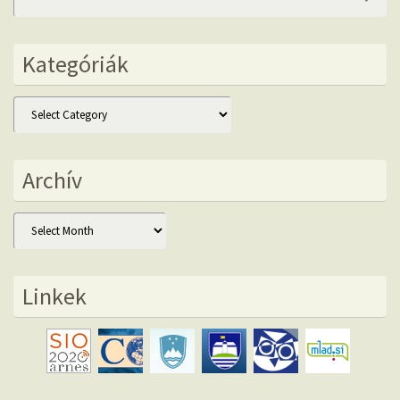
fo
Kategóriák
Kategóriák
Archív
Archív
Linkek