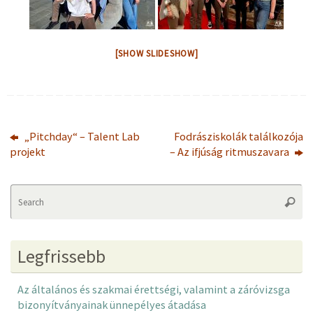
[SHOW SLIDESHOW]
„Pitchday“ – Talent Lab
Fodrásziskolák találkozója
projekt
– Az ifjúság ritmuszavara
Se
Searc
fo
Legfrissebb
Az általános és szakmai érettségi, valamint a záróvizsga
bizonyítványainak ünnepélyes átadása