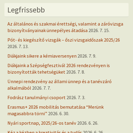
Legfrissebb
Az általános és szakmai érettségi, valamint a záróvizsga
bizonyítványainak ünnepélyes átadása
2026. 7. 15.
Pót- és kiegészítő vizsgák – őszi vizsgaidőszak 2025/26
2026. 7. 13.
Diákjaink sikere a kémiaversenyen
2026. 7. 9.
Diákjaink a Szépségfesztivál 2026 rendezvényen is
bizonyították tehetségüket
2026. 7. 8.
Ünnepi rendezvény az állami ünnep és a tanévzáró
alkalmából
2026. 7. 7.
Fodrász tanulmányi csoport
2026. 7. 3.
Erasmus+ 2026 mobilitás bemutatása “Merünk
magasabbra törni”
2026. 6. 30.
Nyári sportnap, 2025/26-os tanév
2026. 6. 26.
Kéz a kézben a kreativitás és a tudás
2026. 6. 26.