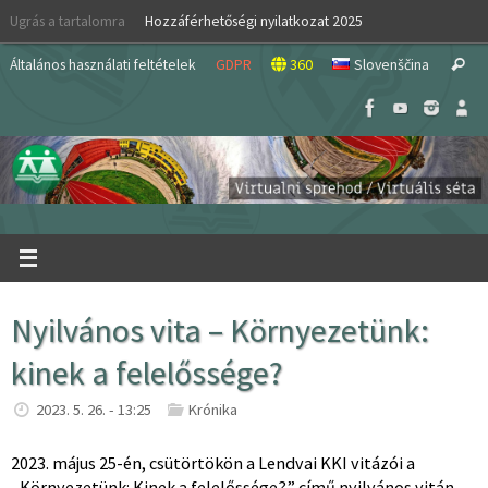
Skip
Ugrás a tartalomra
Hozzáférhetőségi nyilatkozat 2025
to
S
content
Általános használati feltételek
GDPR
360
Slovenščina
Search
fo
Nyilvános vita – Környezetünk:
kinek a felelőssége?
2023. 5. 26. - 13:25
Krónika
2023. május 25-én, csütörtökön a Lendvai KKI vitázói a
„Környezetünk: Kinek a felelőssége?” című nyilvános vitán