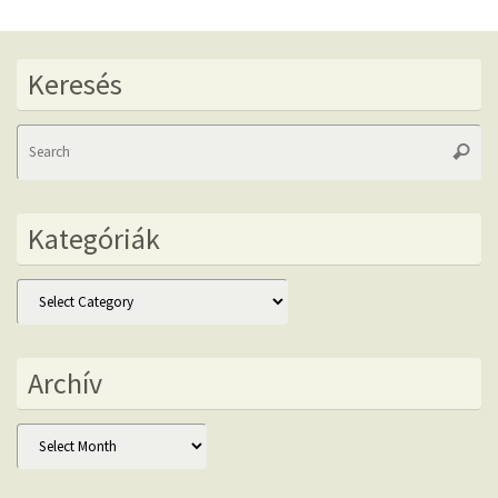
Keresés
Se
Searc
fo
Kategóriák
Kategóriák
Archív
Archív