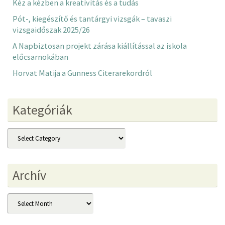
Kéz a kézben a kreativitás és a tudás
Pót-, kiegészítő és tantárgyi vizsgák – tavaszi
vizsgaidőszak 2025/26
A Napbiztosan projekt zárása kiállítással az iskola
előcsarnokában
Horvat Matija a Gunness Citerarekordról
Kategóriák
Kategóriák
Archív
Archív