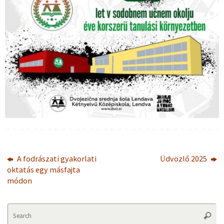
A fodrászati gyakorlati
Üdvözlő 2025
oktatás egy másfajta
módon
Se
Searc
fo