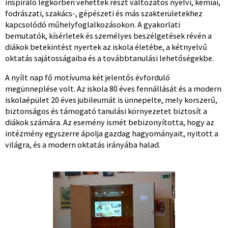
inspiráló légkörben vehettek részt változatos nyelvi, kémiai,
fodrászati, szakács-, gépészeti és más szakterületekhez
kapcsolódó műhelyfoglalkozásokon. A gyakorlati
bemutatók, kísérletek és személyes beszélgetések révén a
diákok betekintést nyertek az iskola életébe, a kétnyelvű
oktatás sajátosságaiba és a továbbtanulási lehetőségekbe.
A nyílt nap fő motívuma két jelentős évforduló
megünneplése volt. Az iskola 80 éves fennállását és a modern
iskolaépület 20 éves jubileumát is ünnepelte, mely korszerű,
biztonságos és támogató tanulási környezetet biztosít a
diákok számára. Az esemény ismét bebizonyította, hogy az
intézmény egyszerre ápolja gazdag hagyományait, nyitott a
világra, és a modern oktatás irányába halad.