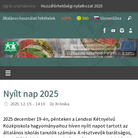
Skip
Ugrás a tartalomra
Hozzáférhetőségi nyilatkozat 2025
to
S
content
Általános használati feltételek
GDPR
360
Slovenščina
Search
fo
Nyílt nap 2025
2025. 12. 19. - 14:10
Krónika
2025 december 19-én, pénteken a Lendvai Kétnyelvű
Középiskola hagyományaihoz híven nyílt napot tartott az
általános iskolás tanulók számára. A résztvevők barátságos,