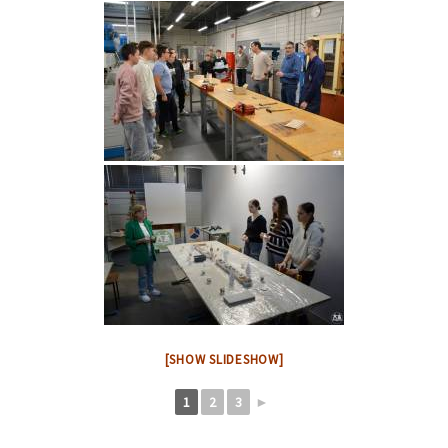
[SHOW SLIDESHOW]
1
2
3
►