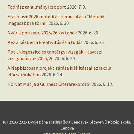
Fodrász tanulmányi csoport
2026. 7. 3.
Erasmus+ 2026 mobilitás bemutatása “Merünk
magasabbra törni”
2026. 6. 30.
Nyári sportnap, 2025/26-os tanév
2026. 6. 26.
Kéz a kézben a kreativitás és a tudás
2026. 6. 26.
Pót-, kiegészítő és tantárgyi vizsgák – tavaszi
vizsgaidőszak 2025/26
2026. 6. 24.
A Napbiztosan projekt zárása kiállítással az iskola
előcsarnokában
2026. 6. 24.
Horvat Matija a Gunness Citerarekordról
2026. 6. 18.
(C) 2016-2025 Dvojezična srednja šola Lendava/Kétnyelvű Középiskola,
Lendva
Ikone: rawpixel.com / Freepik