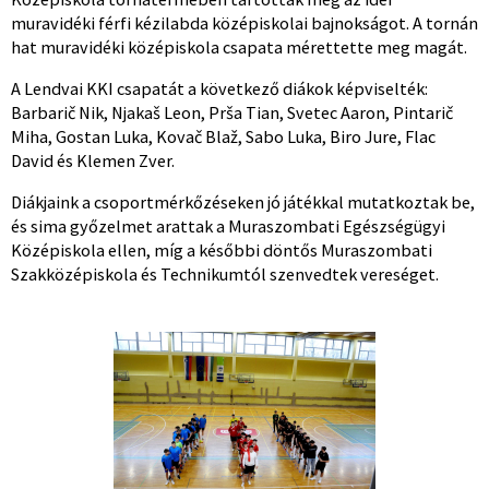
muravidéki férfi kézilabda középiskolai bajnokságot. A tornán
hat muravidéki középiskola csapata mérettette meg magát.
A Lendvai KKI csapatát a következő diákok képviselték:
Barbarič Nik, Njakaš Leon, Prša Tian, Svetec Aaron, Pintarič
Miha, Gostan Luka, Kovač Blaž, Sabo Luka, Biro Jure, Flac
David és Klemen Zver.
Diákjaink a csoportmérkőzéseken jó játékkal mutatkoztak be,
és sima győzelmet arattak a Muraszombati Egészségügyi
Középiskola ellen, míg a későbbi döntős Muraszombati
Szakközépiskola és Technikumtól szenvedtek vereséget.