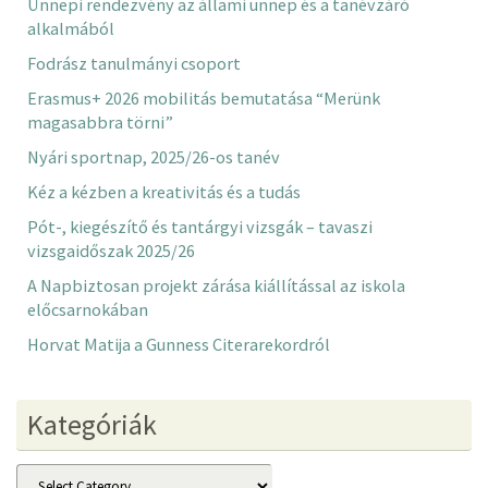
Ünnepi rendezvény az állami ünnep és a tanévzáró
alkalmából
Fodrász tanulmányi csoport
Erasmus+ 2026 mobilitás bemutatása “Merünk
magasabbra törni”
Nyári sportnap, 2025/26-os tanév
Kéz a kézben a kreativitás és a tudás
Pót-, kiegészítő és tantárgyi vizsgák – tavaszi
vizsgaidőszak 2025/26
A Napbiztosan projekt zárása kiállítással az iskola
előcsarnokában
Horvat Matija a Gunness Citerarekordról
Kategóriák
Kategóriák