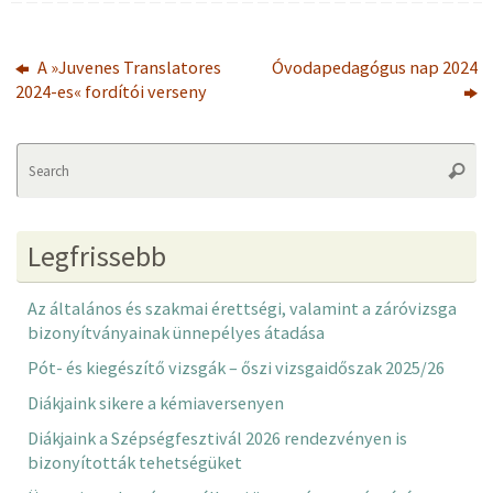
A »Juvenes Translatores
Óvodapedagógus nap 2024
2024-es« fordítói verseny
Se
Searc
fo
Legfrissebb
Az általános és szakmai érettségi, valamint a záróvizsga
bizonyítványainak ünnepélyes átadása
Pót- és kiegészítő vizsgák – őszi vizsgaidőszak 2025/26
Diákjaink sikere a kémiaversenyen
Diákjaink a Szépségfesztivál 2026 rendezvényen is
bizonyították tehetségüket