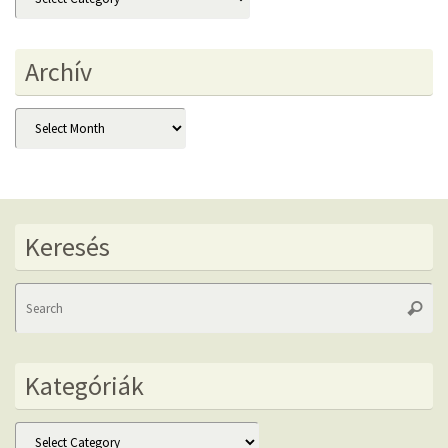
Archív
Archív
Keresés
Se
Searc
fo
Kategóriák
Kategóriák