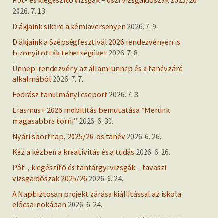
Pót- és kiegészítő vizsgák – őszi vizsgaidőszak 2025/26
2026. 7. 13.
Diákjaink sikere a kémiaversenyen
2026. 7. 9.
Diákjaink a Szépségfesztivál 2026 rendezvényen is
bizonyították tehetségüket
2026. 7. 8.
Ünnepi rendezvény az állami ünnep és a tanévzáró
alkalmából
2026. 7. 7.
Fodrász tanulmányi csoport
2026. 7. 3.
Erasmus+ 2026 mobilitás bemutatása “Merünk
magasabbra törni”
2026. 6. 30.
Nyári sportnap, 2025/26-os tanév
2026. 6. 26.
Kéz a kézben a kreativitás és a tudás
2026. 6. 26.
Pót-, kiegészítő és tantárgyi vizsgák – tavaszi
vizsgaidőszak 2025/26
2026. 6. 24.
A Napbiztosan projekt zárása kiállítással az iskola
előcsarnokában
2026. 6. 24.