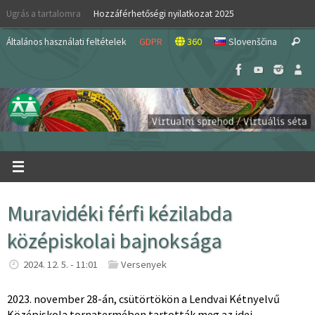
Skip
Ugrás a tartalomra
Hozzáférhetőségi nyilatkozat 2025
to
S
content
Általános használati feltételek
GDPR
360
Slovenščina
Search
fo
Muravidéki férfi kézilabda
középiskolai bajnoksága
2024. 12. 5. - 11:01
Versenyek
2023. november 28-án, csütörtökön a Lendvai Kétnyelvű
Középiskola tornatermében tartották meg az idei