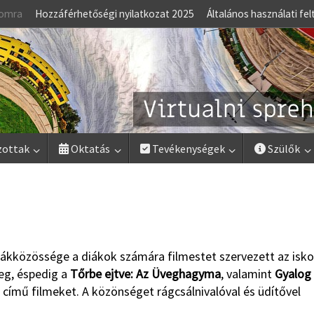
lomra
Hozzáférhetőségi nyilatkozat 2025
Általános használati fel
zottak
Oktatás
Tevékenységek
Szülők
iákközössége a diákok számára filmestet szervezett az isko
eg, éspedig a
Tőrbe ejtve: Az Üveghagyma
, valamint
Gyalog
 című filmeket. A közönséget rágcsálnivalóval és üdítővel