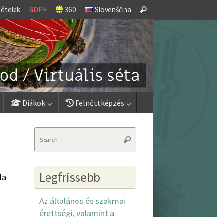
Search
tételek
GDPR
360
Slovenščina
Search
for:
Diákok
Felnőttképzés
Search
Search
for:
Legfrissebb
la
Az általános és szakmai
érettségi, valamint a