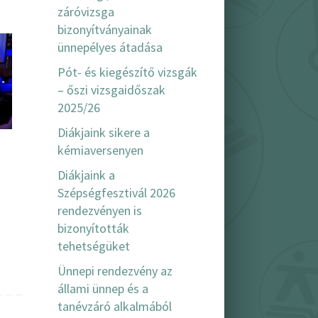
záróvizsga
bizonyítványainak
ünnepélyes átadása
Pót- és kiegészítő vizsgák
– őszi vizsgaidőszak
2025/26
Diákjaink sikere a
kémiaversenyen
Diákjaink a
Szépségfesztivál 2026
rendezvényen is
bizonyították
tehetségüket
Ünnepi rendezvény az
állami ünnep és a
tanévzáró alkalmából