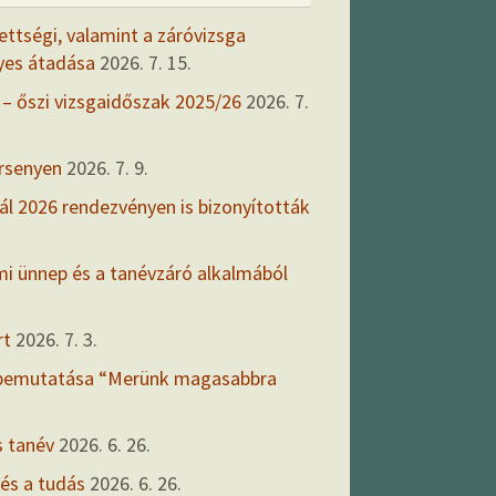
ettségi, valamint a záróvizsga
yes átadása
2026. 7. 15.
 – őszi vizsgaidőszak 2025/26
2026. 7.
ersenyen
2026. 7. 9.
ál 2026 rendezvényen is bizonyították
mi ünnep és a tanévzáró alkalmából
rt
2026. 7. 3.
 bemutatása “Merünk magasabbra
s tanév
2026. 6. 26.
 és a tudás
2026. 6. 26.