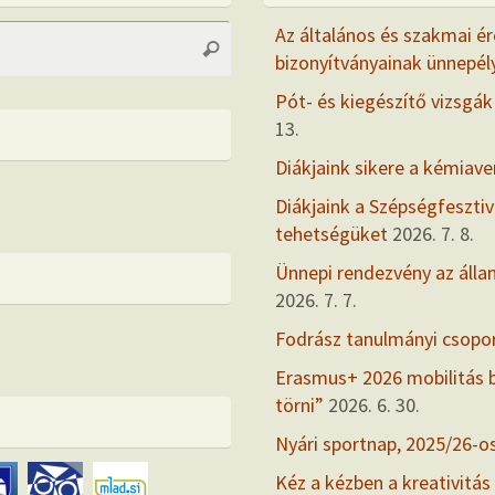
Search
Az általános és szakmai ér
Search
for:
bizonyítványainak ünnepél
Pót- és kiegészítő vizsgák
13.
Diákjaink sikere a kémiav
Diákjaink a Szépségfesztiv
tehetségüket
2026. 7. 8.
Ünnepi rendezvény az álla
2026. 7. 7.
Fodrász tanulmányi csopo
Erasmus+ 2026 mobilitás
törni”
2026. 6. 30.
Nyári sportnap, 2025/26-o
Kéz a kézben a kreativitás