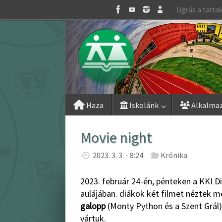
Skip
Ugrás a tarta
to
content
Skip
Haza
Iskolánk
Alkalma
to
content
Movie night
2023. 3. 3. - 8:24
Krónika
2023. február 24-én, pénteken a KKI D
aulájában. diákok két filmet néztek m
galopp
(Monty Python és a Szent Grál)
vártuk.