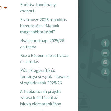
Fodrász tanulmányi
an
csoport
Erasmus+ 2026 mobilitás
bemutatása “Merünk
magasabbra törni”
Nyári sportnap, 2025/26-
os tanév
Kéz a kézben a kreativitás
és a tudás
Pót-, kiegészítő és
tantárgyi vizsgák – tavaszi
vizsgaidőszak 2025/26
A Napbiztosan projekt
zárása kiállítással az
iskola előcsarnokában