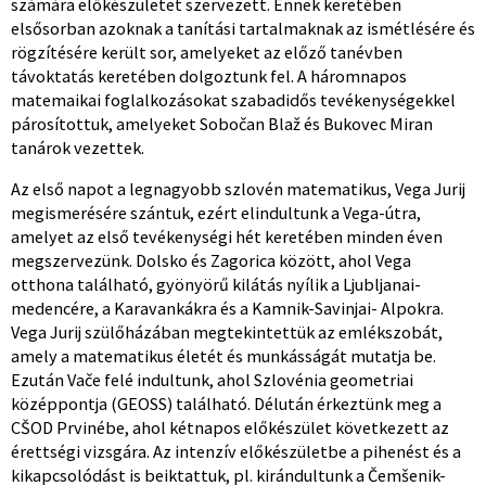
számára előkészületet szervezett. Ennek keretében
elsősorban azoknak a tanítási tartalmaknak az ismétlésére és
rögzítésére került sor, amelyeket az előző tanévben
távoktatás keretében dolgoztunk fel. A háromnapos
matemaikai foglalkozásokat szabadidős tevékenységekkel
párosítottuk, amelyeket Sobočan Blaž és Bukovec Miran
tanárok vezettek.
Az első napot a legnagyobb szlovén matematikus, Vega Jurij
megismerésére szántuk, ezért elindultunk a Vega-útra,
amelyet az első tevékenységi hét keretében minden éven
megszervezünk. Dolsko és Zagorica között, ahol Vega
otthona található, gyönyörű kilátás nyílik a Ljubljanai-
medencére, a Karavankákra és a Kamnik-Savinjai- Alpokra.
Vega Jurij szülőházában megtekintettük az emlékszobát,
amely a matematikus életét és munkásságát mutatja be.
Ezután Vače felé indultunk, ahol Szlovénia geometriai
középpontja (GEOSS) található. Délután érkeztünk meg a
CŠOD Prvinébe, ahol kétnapos előkészület következett az
érettségi vizsgára. Az intenzív előkészületbe a pihenést és a
kikapcsolódást is beiktattuk, pl. kirándultunk a Čemšenik-