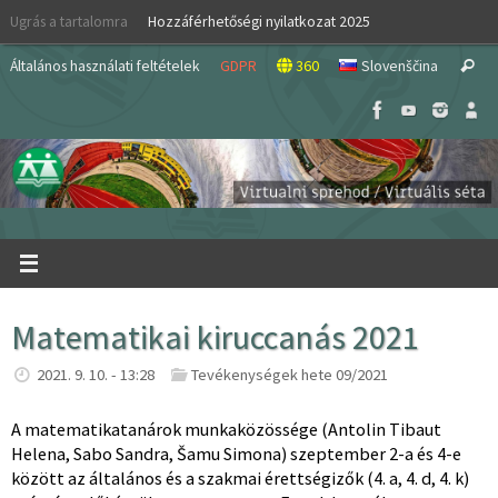
Skip
Ugrás a tartalomra
Hozzáférhetőségi nyilatkozat 2025
to
S
content
Általános használati feltételek
GDPR
360
Slovenščina
Search
fo
Matematikai kiruccanás 2021
2021. 9. 10. - 13:28
Tevékenységek hete 09/2021
A matematikatanárok munkaközössége (Antolin Tibaut
Helena, Sabo Sandra, Šamu Simona) szeptember 2-a és 4-e
között az általános és a szakmai érettségizők (4. a, 4. d, 4. k)