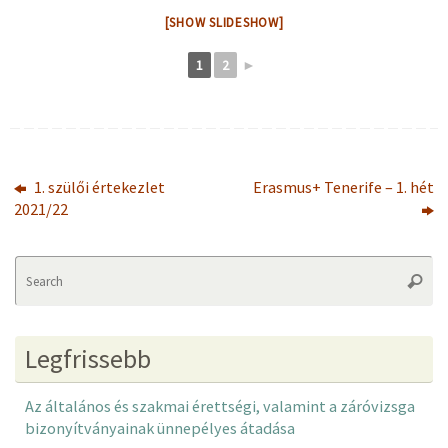
[SHOW SLIDESHOW]
1
2
►
1. szülői értekezlet
Erasmus+ Tenerife – 1. hét
2021/22
Se
Searc
fo
Legfrissebb
Az általános és szakmai érettségi, valamint a záróvizsga
bizonyítványainak ünnepélyes átadása