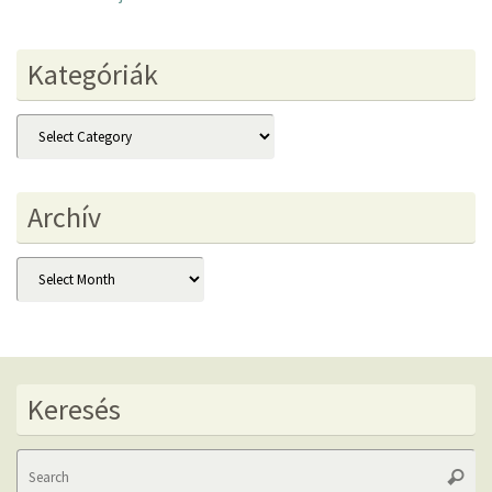
Kategóriák
Kategóriák
Archív
Archív
Keresés
Se
Searc
fo