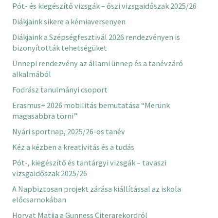
Pót- és kiegészítő vizsgák – őszi vizsgaidőszak 2025/26
Diákjaink sikere a kémiaversenyen
Diákjaink a Szépségfesztivál 2026 rendezvényen is
bizonyították tehetségüket
Ünnepi rendezvény az állami ünnep és a tanévzáró
alkalmából
Fodrász tanulmányi csoport
Erasmus+ 2026 mobilitás bemutatása “Merünk
magasabbra törni”
Nyári sportnap, 2025/26-os tanév
Kéz a kézben a kreativitás és a tudás
Pót-, kiegészítő és tantárgyi vizsgák – tavaszi
vizsgaidőszak 2025/26
A Napbiztosan projekt zárása kiállítással az iskola
előcsarnokában
Horvat Matija a Gunness Citerarekordról