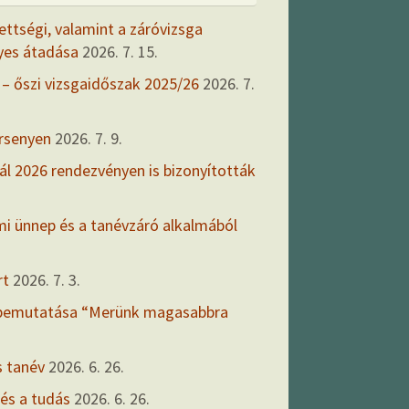
ettségi, valamint a záróvizsga
yes átadása
2026. 7. 15.
 – őszi vizsgaidőszak 2025/26
2026. 7.
ersenyen
2026. 7. 9.
ál 2026 rendezvényen is bizonyították
mi ünnep és a tanévzáró alkalmából
rt
2026. 7. 3.
 bemutatása “Merünk magasabbra
s tanév
2026. 6. 26.
 és a tudás
2026. 6. 26.