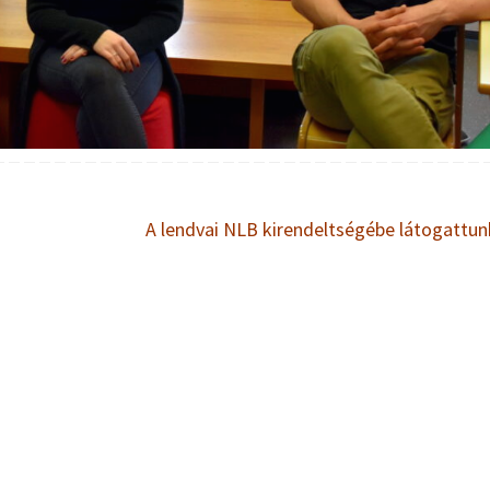
A lendvai NLB kirendeltségébe látogattu