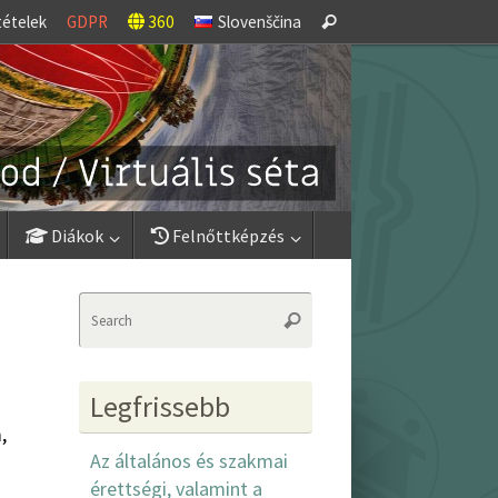
Search
tételek
GDPR
360
Slovenščina
Search
for:
Diákok
Felnőttképzés
Search
Search
for:
Legfrissebb
s
,
Az általános és szakmai
érettségi, valamint a