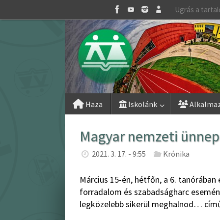
Skip
Ugrás a tarta
to
content
Skip
Haza
Iskolánk
Alkalma
to
content
Magyar nemzeti ünnep
2021. 3. 17. - 9:55
Krónika
Március 15-én, hétfőn, a 6. tanórában
forradalom és szabadságharc esemén
legközelebb sikerül meghalnod… című 