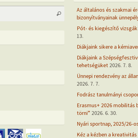
Search
Az általános és szakmai ér
Search
for:
bizonyítványainak ünnepél
Pót- és kiegészítő vizsgák
13.
Diákjaink sikere a kémiav
Diákjaink a Szépségfesztiv
tehetségüket
2026. 7. 8.
Ünnepi rendezvény az álla
2026. 7. 7.
Fodrász tanulmányi csopo
Erasmus+ 2026 mobilitás
törni”
2026. 6. 30.
Nyári sportnap, 2025/26-o
Kéz a kézben a kreativitás