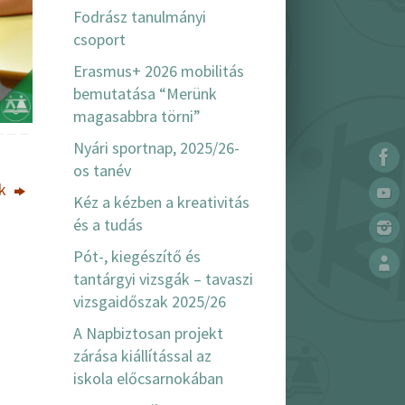
Fodrász tanulmányi
csoport
Erasmus+ 2026 mobilitás
bemutatása “Merünk
magasabbra törni”
Nyári sportnap, 2025/26-
os tanév
nk
Kéz a kézben a kreativitás
és a tudás
Pót-, kiegészítő és
tantárgyi vizsgák – tavaszi
vizsgaidőszak 2025/26
A Napbiztosan projekt
zárása kiállítással az
iskola előcsarnokában