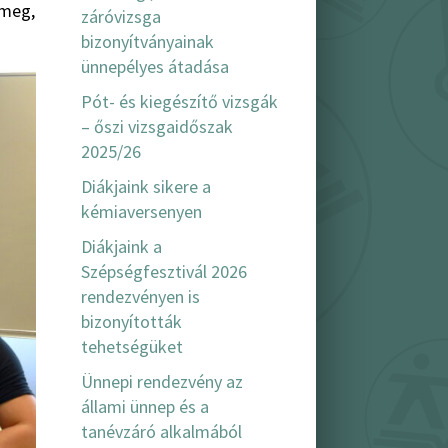
 meg,
záróvizsga
bizonyítványainak
ünnepélyes átadása
Pót- és kiegészítő vizsgák
– őszi vizsgaidőszak
2025/26
Diákjaink sikere a
kémiaversenyen
Diákjaink a
Szépségfesztivál 2026
rendezvényen is
bizonyították
tehetségüket
Ünnepi rendezvény az
állami ünnep és a
tanévzáró alkalmából