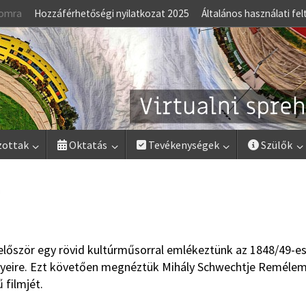
lomra
Hozzáférhetőségi nyilatkozat 2025
Általános használati fel
zottak
Oktatás
Tevékenységek
Szülők
 először egy rövid kultúrműsorral emlékeztünk az 1848/49-e
yeire. Ezt követően megnéztük Mihály Schwechtje Remélem
filmjét.