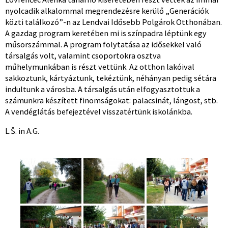
nyolcadik alkalommal megrendezésre kerülő „Generációk
közti találkozó”-n az Lendvai Idősebb Polgárok Otthonában.
A gazdag program keretében mi is színpadra léptünk egy
műsorszámmal. A program folytatása az idősekkel való
társalgás volt, valamint csoportokra osztva
műhelymunkában is részt vettünk. Az otthon lakóival
sakkoztunk, kártyáztunk, tekéztünk, néhányan pedig sétára
indultunk a városba. A társalgás után elfogyasztottuk a
számunkra készített finomságokat: palacsinát, lángost, stb.
A vendéglátás befejeztével visszatértünk iskolánkba.
L.Š. in A.G.