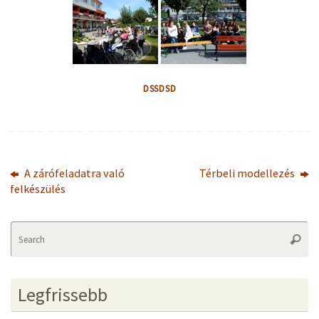
DSSDSD
A zárófeladatra való
Térbeli modellezés
felkészülés
Se
Searc
fo
Legfrissebb