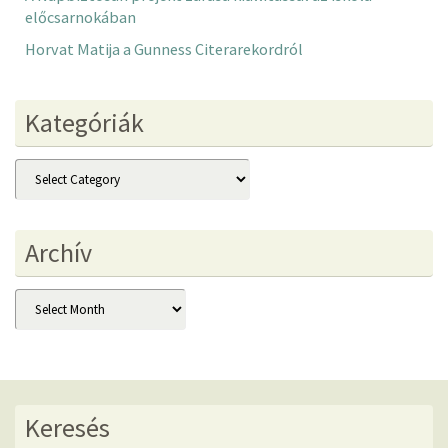
előcsarnokában
Horvat Matija a Gunness Citerarekordról
Kategóriák
Kategóriák
Archív
Archív
Keresés