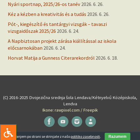
Nyári sportnap, 2025/26-os tanév
2026. 6. 26.
Kéz a kézben a kreativitás és a tudás
2026. 6. 26.
Pót-, kiegészítő és tantárgyi vizsgák – tavaszi
vizsgaidőszak 2025/26
2026. 6. 24.
A Napbiztosan projekt zárása kiállítással az iskola
előcsarnokában
2026. 6. 24.
Horvat Matija a Gunness Citerarekordról
2026. 6. 18.
(C) 2016-2025 Dvojezična srednja šola Lendava/Kétnyelvű Középiskola,
Lendva
Ikone: rawpixel.com / Freepik
Powered by
Tempera
&
WordPress.
Z brskanjem po strani se strinjate z našo
politiko zasebnosti
.
Razumem