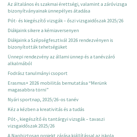
Az általános és szakmai érettségi, valamint a záróvizsga
bizonyítványainak ünnepélyes átadása
Pót- és kiegészítő vizsgák – őszi vizsgaidőszak 2025/26
Diákjaink sikere a kémiaversenyen
Diákjaink a Szépségfesztivál 2026 rendezvényen is
bizonyították tehetségüket
Ünnepi rendezvény az állami ünnep és a tanévzáró
alkalmából
Fodrász tanulmányi csoport
Erasmus+ 2026 mobilitás bemutatása “Merünk
magasabbra törni”
Nyári sportnap, 2025/26-os tanév
Kéz a kézben a kreativitás és a tudás
Pót-, kiegészítő és tantárgyi vizsgák – tavaszi
vizsgaidőszak 2025/26
A Napbiztosan projekt zárása kiállítással az iskola