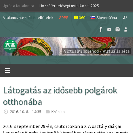
Skip
Ugrás a tartalomra
Hozzáférhetőségi nyilatkozat 2025
to
S
content
Általános használati feltételek
GDPR
360
Slovenščina
Search
fo
Látogatás az idősebb polgárok
otthonába
2016. 10. 6. - 14:35
Krónika
2016. szeptember 29-én, csütörtökön a 2. A osztály diákjai
Lovrenčec Alenka tanárnő kíséretében részt vettek az immár