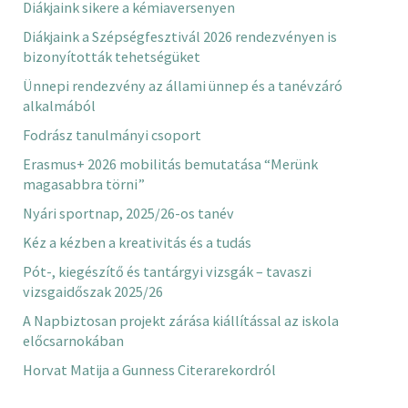
Diákjaink sikere a kémiaversenyen
Diákjaink a Szépségfesztivál 2026 rendezvényen is
bizonyították tehetségüket
Ünnepi rendezvény az állami ünnep és a tanévzáró
alkalmából
Fodrász tanulmányi csoport
Erasmus+ 2026 mobilitás bemutatása “Merünk
magasabbra törni”
Nyári sportnap, 2025/26-os tanév
Kéz a kézben a kreativitás és a tudás
Pót-, kiegészítő és tantárgyi vizsgák – tavaszi
vizsgaidőszak 2025/26
A Napbiztosan projekt zárása kiállítással az iskola
előcsarnokában
Horvat Matija a Gunness Citerarekordról