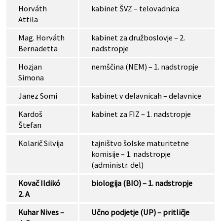
Horváth
kabinet ŠVZ – telovadnica
Attila
Mag. Horváth
kabinet za družboslovje – 2.
Bernadetta
nadstropje
Hozjan
nemščina (NEM) – 1. nadstropje
Simona
Janez Somi
kabinet v delavnicah – delavnice
Kardoš
kabinet za FIZ – 1. nadstropje
Štefan
Kolarič Silvija
tajništvo šolske maturitetne
komisije – 1. nadstropje
(administr. del)
Kovač Ildikó
biologija (BIO) – 1. nadstropje
2. A
Kuhar Nives –
Učno podjetje (UP) – pritličje