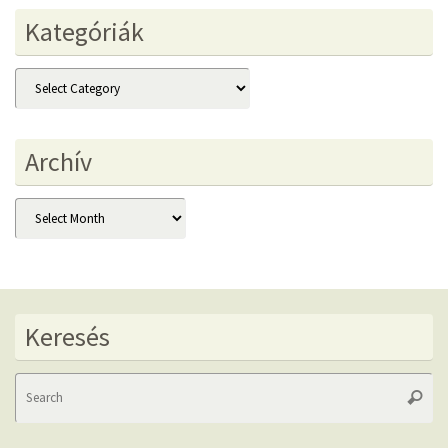
Kategóriák
Kategóriák
Archív
Archív
Keresés
Se
Searc
fo