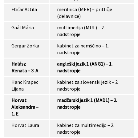
Ftičar Attila
merilnica (MER) – pritličje
(delavnice)
Gaál Mária
multimedija (MUL) – 2.
nadstropje
Gergar Zorka
kabinet za nemščino – 1.
nadstropje
Halász
angleški jezik 1 (ANG1) – 1.
Renata – 3 .A
nadstropje
Hanc Krapec
kabinet za slovenski jezik – 2.
Lijana
nadstropje
Horvat
madžarski jezik 1 (MAD1) – 2.
Aleksandra –
nadstropje
1. E
Horvat Laura
kabinet za multimedijo – 2.
nadstropje