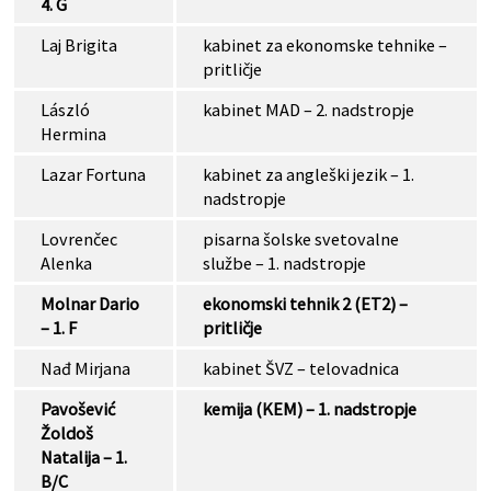
4. G
Laj Brigita
kabinet za ekonomske tehnike –
pritličje
László
kabinet MAD – 2. nadstropje
Hermina
Lazar Fortuna
kabinet za angleški jezik – 1.
nadstropje
Lovrenčec
pisarna šolske svetovalne
Alenka
službe – 1. nadstropje
Molnar Dario
ekonomski tehnik 2 (ET2) –
– 1. F
pritličje
Nađ Mirjana
kabinet ŠVZ – telovadnica
Pavošević
kemija (KEM) – 1. nadstropje
Žoldoš
Natalija – 1.
B/C