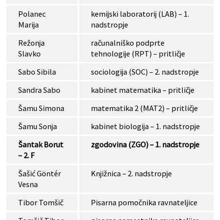
Polanec
kemijski laboratorij (LAB) – 1.
Marija
nadstropje
Režonja
računalniško podprte
Slavko
tehnologije (RPT) – pritličje
Sabo Sibila
sociologija (SOC) – 2. nadstropje
Sandra Sabo
kabinet matematika – pritličje
Šamu Simona
matematika 2 (MAT2) – pritličje
Šamu Sonja
kabinet biologija – 1. nadstropje
Šantak Borut
zgodovina (ZGO) – 1. nadstropje
– 2. F
Šašić Göntér
Knjižnica – 2. nadstropje
Vesna
Tibor Tomšič
Pisarna pomočnika ravnateljice