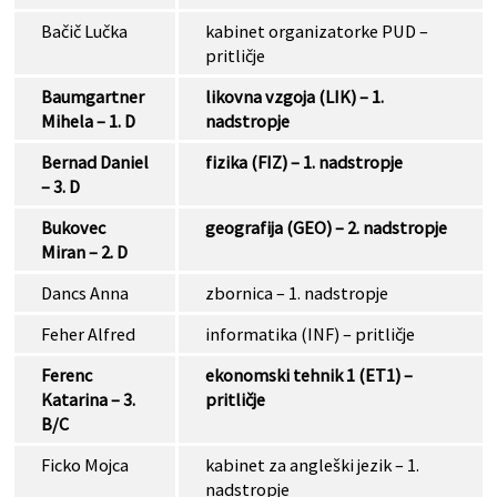
Bačič Lučka
kabinet organizatorke PUD –
pritličje
Baumgartner
likovna vzgoja (LIK) – 1.
Mihela – 1. D
nadstropje
Bernad Daniel
fizika (FIZ) – 1. nadstropje
– 3. D
Bukovec
geografija (GEO) – 2. nadstropje
Miran – 2. D
Dancs Anna
zbornica – 1. nadstropje
Feher Alfred
informatika (INF) – pritličje
Ferenc
ekonomski tehnik 1 (ET1) –
Katarina – 3.
pritličje
B/C
Ficko Mojca
kabinet za angleški jezik – 1.
nadstropje