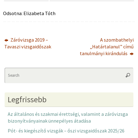
Odsotna: Elizabeta Tóth
Záróvizsga 2019 –
A szombathelyi
Tavaszi vizsgaidőszak
„Határtalanul” című
tanulmányi kirándulás
Se
Searc
fo
Legfrissebb
Az általános és szakmai érettségi, valamint a záróvizsga
bizonyítványainak ünnepélyes átadása
Pót- és kiegészítő vizsgák – őszi vizsgaidőszak 2025/26