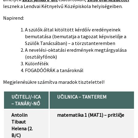
lesznek a Lendvai Kétnyelvű Középiskola helyiségeiben.
Napirend:
A szülők által kitöltött kérdőív eredényeinek
bemutatása (bemutatja a tagozat képviselője a
Szülők Tanácsában) – a törzstanteremben
A nevelési-oktatási eredmények megtárgyalása
(osztályfőnök)
Különfélék
FOGADÓÓRÁK a tanároknál
Megjelenésükre számítva maradok tisztelettel!
UČITELJ/-ICA
UČILNICA – TANTEREM
– TANÁR/-NŐ
Antolin
matematika 1 (MAT1) – pritličje
Tibaut
Helena (2.
B/C)