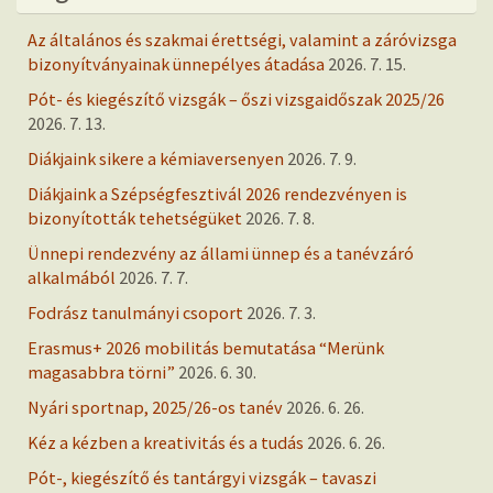
Az általános és szakmai érettségi, valamint a záróvizsga
bizonyítványainak ünnepélyes átadása
2026. 7. 15.
Pót- és kiegészítő vizsgák – őszi vizsgaidőszak 2025/26
2026. 7. 13.
Diákjaink sikere a kémiaversenyen
2026. 7. 9.
Diákjaink a Szépségfesztivál 2026 rendezvényen is
bizonyították tehetségüket
2026. 7. 8.
Ünnepi rendezvény az állami ünnep és a tanévzáró
alkalmából
2026. 7. 7.
Fodrász tanulmányi csoport
2026. 7. 3.
Erasmus+ 2026 mobilitás bemutatása “Merünk
magasabbra törni”
2026. 6. 30.
Nyári sportnap, 2025/26-os tanév
2026. 6. 26.
Kéz a kézben a kreativitás és a tudás
2026. 6. 26.
Pót-, kiegészítő és tantárgyi vizsgák – tavaszi