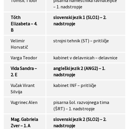
Tomšič Tibor
pisarna namestnika ravnateljice
– 1. nadstropje
Tóth
slovenski jezik 1 (SLO1) – 2.
Elizabeta – 4.
nadstropje
B
Velimir
strojni tehnik (ST) – pritličje
Horvatič
Varga Teodor
kabinet v delavnicah – delavnice
Vida Sandra –
angleški jezik 2 (ANG2) – 1.
2. E
nadstropje
Vučak Virant
kabinet INF – pritličje
Silvija
Vugrinec Alen
pisarna šol. razvojnega tima
(ŠRT) – 1. nadstropje
Mag. Gabriela
slovenski jezik 2 (SLO2) – 2.
Zver – 1. A
nadstropje