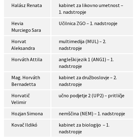
Halász Renata
kabinet za likovno umetnost –
1. nadstropje
Hevia
Učilnica ZGO – 1. nadstropje
Murciego Sara
Horvat
multimedija (MUL) – 2.
Aleksandra
nadstropje
Horváth Attila
angleški jezik 1 (ANG1) – 1.
nadstropje
Mag. Horváth
kabinet za družboslovje – 2.
Bernadetta
nadstropje
Horvatič
učno podjetje 2 (UP2) – pritličje
Velimir
Hozjan Simona
nemščina (NEM) – 1. nadstropje
Kovač Ildikó
kabinet za biologijo – 1.
nadstropje