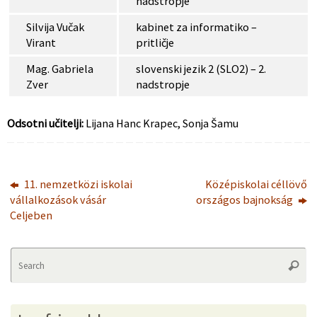
nadstropje
Silvija Vučak
kabinet za informatiko –
Virant
pritličje
Mag. Gabriela
slovenski jezik 2 (SLO2) – 2.
Zver
nadstropje
Odsotni učitelji:
Lijana Hanc Krapec, Sonja Šamu
11. nemzetközi iskolai
Középiskolai céllövő
vállalkozások vásár
országos bajnokság
Celjeben
Se
Searc
fo