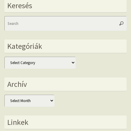
Keresés
Se
Searc
fo
Kategóriák
Kategóriák
Archív
Archív
Linkek