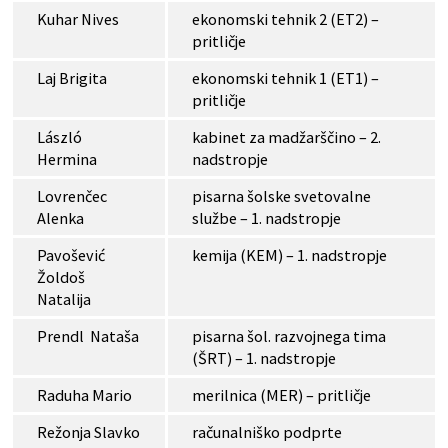
Kuhar Nives
ekonomski tehnik 2 (ET2) –
pritličje
Laj Brigita
ekonomski tehnik 1 (ET1) –
pritličje
László
kabinet za madžarščino – 2.
Hermina
nadstropje
Lovrenčec
pisarna šolske svetovalne
Alenka
službe – 1. nadstropje
Pavošević
kemija (KEM) – 1. nadstropje
Žoldoš
Natalija
Prendl Nataša
pisarna šol. razvojnega tima
(ŠRT) – 1. nadstropje
Raduha Mario
merilnica (MER) – pritličje
Režonja Slavko
računalniško podprte