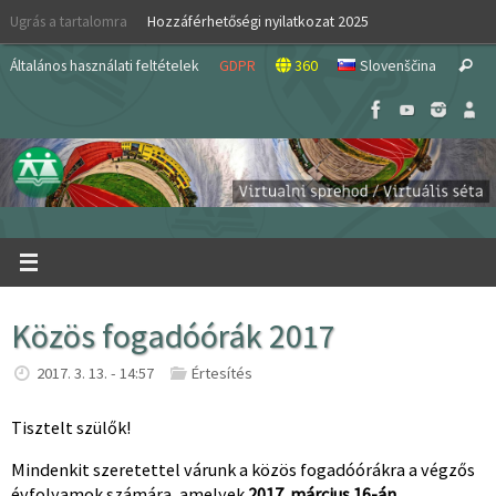
Skip
Ugrás a tartalomra
Hozzáférhetőségi nyilatkozat 2025
to
S
content
Általános használati feltételek
GDPR
360
Slovenščina
Search
fo
Közös fogadóórák 2017
2017. 3. 13. - 14:57
Értesítés
Tisztelt szülők!
Mindenkit szeretettel várunk a közös fogadóórákra a végzős
évfolyamok számára, amelyek
2017. március 16-án,