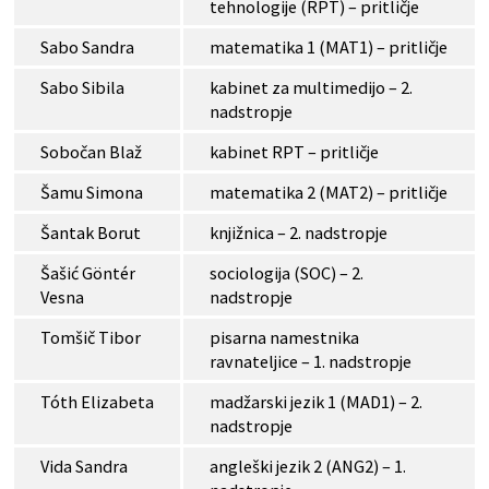
tehnologije (RPT) – pritličje
Sabo Sandra
matematika 1 (MAT1) – pritličje
Sabo Sibila
kabinet za multimedijo – 2.
nadstropje
Sobočan Blaž
kabinet RPT – pritličje
Šamu Simona
matematika 2 (MAT2) – pritličje
Šantak Borut
knjižnica – 2. nadstropje
Šašić Göntér
sociologija (SOC) – 2.
Vesna
nadstropje
Tomšič Tibor
pisarna namestnika
ravnateljice – 1. nadstropje
Tóth Elizabeta
madžarski jezik 1 (MAD1) – 2.
nadstropje
Vida Sandra
angleški jezik 2 (ANG2) – 1.