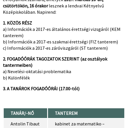
csütörtökön, 16 órakor
lesznek a lendvai Kétnyelvű
Középiskolában. Napirend:
1. KÖZÖS RÉSZ
a) Információk a 2017-es általános érettségi vizsgáról (KEM
tanterem)
b) Információk a 2017-es szakmai érettségi (FIZ tanterem)
c) Információk a 2017-es záróviszgáról (ST tanterem)
2. FOGADÓÓRÁK TAGOZATOK SZERINT (az osztályok
tantermeiben)
a) Nevelési-oktatási problematika
b) Különfélék
3. A TANÁROK FOGADÓÓRÁI (17.00-tól)
TANÁR/-NŐ
TANTEREM
Antolin Tibaut
kabinet za matematiko –