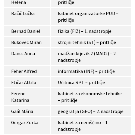
Helena
pritličje
Bačič Lučka
kabinet organizatorke PUD –
pritličje
Bernad Daniel
fizika (FIZ) – 1. nadstropje
Bukovec Miran
strojni tehnik (ST) – pritličje
Dancs Anna
madžarski jezik 2 (MAD2) – 2.
nadstropje
Feher Alfred
informatika (INF) – pritličje
Ftičar Attila
Učilnica RPT – pritličje
Ferenc
kabinet za ekonomske tehnike
Katarina
– pritličje
Gaál Mária
geografija (GEO) – 2. nadstropje
Gergar Zorka
kabinet za nemščino – 1.
nadstropje