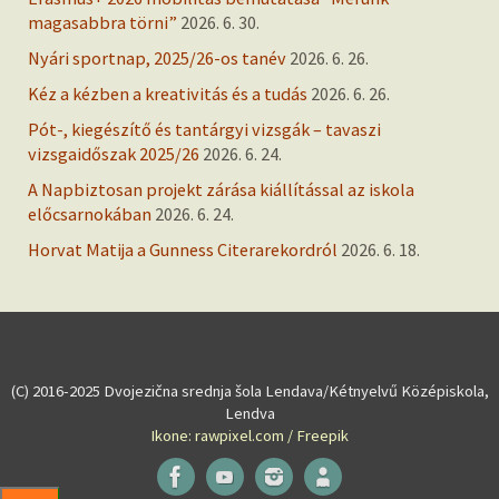
magasabbra törni”
2026. 6. 30.
Nyári sportnap, 2025/26-os tanév
2026. 6. 26.
Kéz a kézben a kreativitás és a tudás
2026. 6. 26.
Pót-, kiegészítő és tantárgyi vizsgák – tavaszi
vizsgaidőszak 2025/26
2026. 6. 24.
A Napbiztosan projekt zárása kiállítással az iskola
előcsarnokában
2026. 6. 24.
Horvat Matija a Gunness Citerarekordról
2026. 6. 18.
(C) 2016-2025 Dvojezična srednja šola Lendava/Kétnyelvű Középiskola,
Lendva
Ikone: rawpixel.com / Freepik