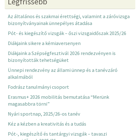
Legfrissebb
Az általános és szakmai érettségi, valamint a záróvizsga
bizonyítványainak ünnepélyes átadása
Pót- és kiegészítő vizsgák – őszi vizsgaidőszak 2025/26
Diákjaink sikere a kémiaversenyen
Diákjaink a Szépségfesztivál 2026 rendezvényen is
bizonyították tehetségüket
Ünnepi rendezvény az állami ünnep és a tanévzáró
alkalmából
Fodrász tanulmányi csoport
Erasmus+ 2026 mobilitás bemutatása “Merünk
magasabbra törni”
Nyári sportnap, 2025/26-os tanév
Kéz a kézben a kreativitás és a tudás
Pót-, kiegészítő és tantárgyi vizsgák – tavaszi