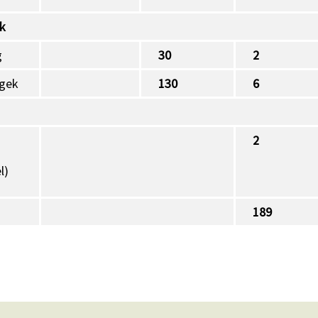
ák
g
30
2
égek
130
6
2
l)
189