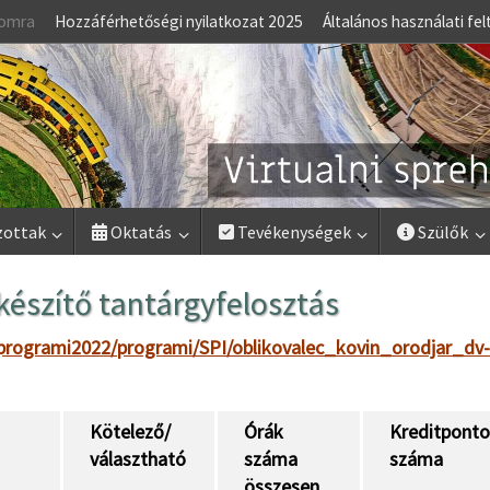
lomra
Hozzáférhetőségi nyilatkozat 2025
Általános használati fel
zottak
Oktatás
Tevékenységek
Szülők
szítő tantárgyfelosztás
programi2022/programi/SPI/oblikovalec_kovin_orodjar_dv-
Kötelező/
Órák
Kreditpont
választható
száma
száma
összesen