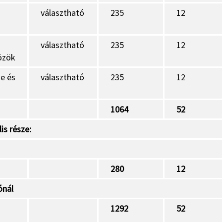
választható
235
12
választható
235
12
özök
e és
választható
235
12
1064
52
is része:
280
12
ónál
1292
52