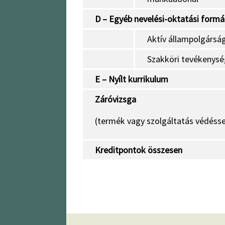
D – Egyéb nevelési-oktatási form
Aktív állampolgársá
Szakköri tevékenys
E – Nyílt kurrikulum
Záróvizsga
(termék vagy szolgáltatás védésse
Kreditpontok összesen