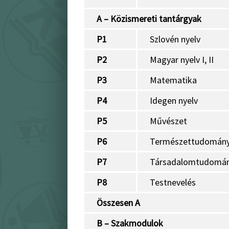
A – Közismereti tantárgyak
P1
Szlovén nyelv
P2
Magyar nyelv I, II
P3
Matematika
P4
Idegen nyelv
P5
Művészet
P6
Természettudomán
P7
Társadalomtudomá
P8
Testnevelés
Összesen A
B – Szakmodulok