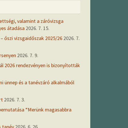
ettségi, valamint a záróvizsga
yes átadása
2026. 7. 15.
 – őszi vizsgaidőszak 2025/26
2026. 7.
ersenyen
2026. 7. 9.
ál 2026 rendezvényen is bizonyították
mi ünnep és a tanévzáró alkalmából
rt
2026. 7. 3.
 bemutatása “Merünk magasabbra
s tanév
2026. 6. 26.