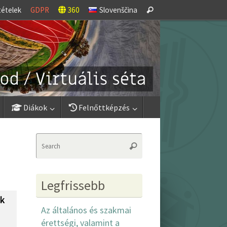
Search
tételek
GDPR
360
Slovenščina
Search
for:
Diákok
Felnőttképzés
Search
Search
for:
Legfrissebb
ok
Az általános és szakmai
érettségi, valamint a