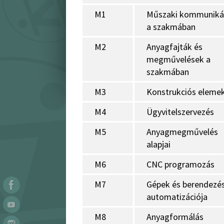
M1
Műszaki kommuniká
a szakmában
M2
Anyagfajták és
megművelések a
szakmában
M3
Konstrukciós eleme
M4
Ügyvitelszervezés
M5
Anyagmegművelés
alapjai
M6
CNC programozás
M7
Gépek és berendezé
automatizációja
M8
Anyagformálás