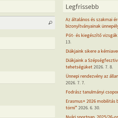
Legfrissebb
Search
Az általános és szakmai ér
Search
for:
bizonyítványainak ünnepél
Pót- és kiegészítő vizsgák
13.
Diákjaink sikere a kémiav
Diákjaink a Szépségfesztiv
tehetségüket
2026. 7. 8.
Ünnepi rendezvény az álla
2026. 7. 7.
Fodrász tanulmányi csopo
Erasmus+ 2026 mobilitás
törni”
2026. 6. 30.
Nyári sportnap, 2025/26-o