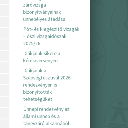
záróvizsga
bizonyítványainak
ünnepélyes átadása
Pót- és kiegészítő vizsgák
– őszi vizsgaidőszak
2025/26
Diákjaink sikere a
kémiaversenyen
Diákjaink a
Szépségfesztivál 2026
rendezvényen is
bizonyították
tehetségüket
Ünnepi rendezvény az
állami ünnep és a
tanévzáró alkalmából