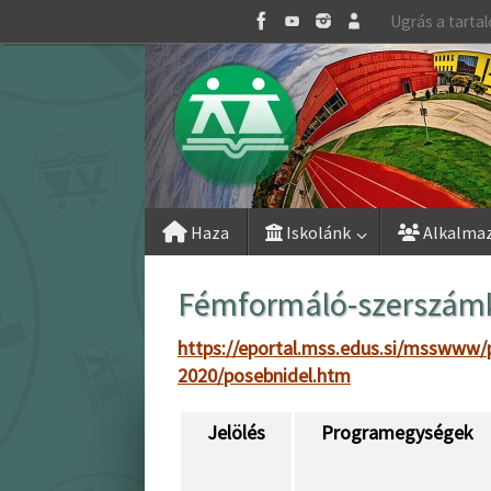
Skip
Ugrás a tarta
to
content
Skip
Haza
Iskolánk
Alkalma
to
content
Fémformáló-szerszámké
https://eportal.mss.edus.si/msswww/
2020/posebnidel.htm
Jelölés
Programegységek