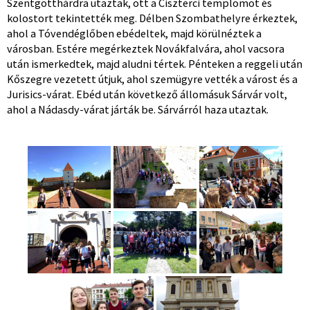
Szentgotthárdra utaztak, ott a Ciszterci templomot és
kolostort tekintették meg. Délben Szombathelyre érkeztek,
ahol a Tóvendéglőben ebédeltek, majd körülnéztek a
városban. Estére megérkeztek Novákfalvára, ahol vacsora
után ismerkedtek, majd aludni tértek. Pénteken a reggeli után
Kőszegre vezetett útjuk, ahol szemügyre vették a várost és a
Jurisics-várat. Ebéd után következő állomásuk Sárvár volt,
ahol a Nádasdy-várat járták be. Sárvárról haza utaztak.