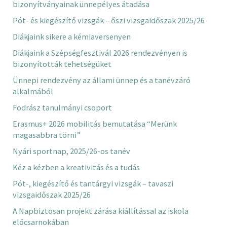
bizonyítványainak ünnepélyes átadása
Pót- és kiegészítő vizsgák – őszi vizsgaidőszak 2025/26
Diákjaink sikere a kémiaversenyen
Diákjaink a Szépségfesztivál 2026 rendezvényen is
bizonyították tehetségüket
Ünnepi rendezvény az állami ünnep és a tanévzáró
alkalmából
Fodrász tanulmányi csoport
Erasmus+ 2026 mobilitás bemutatása “Merünk
magasabbra törni”
Nyári sportnap, 2025/26-os tanév
Kéz a kézben a kreativitás és a tudás
Pót-, kiegészítő és tantárgyi vizsgák – tavaszi
vizsgaidőszak 2025/26
A Napbiztosan projekt zárása kiállítással az iskola
előcsarnokában