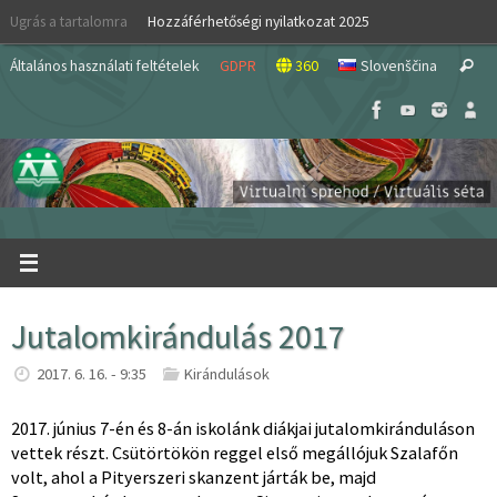
Skip
Ugrás a tartalomra
Hozzáférhetőségi nyilatkozat 2025
to
S
content
Általános használati feltételek
GDPR
360
Slovenščina
Search
fo
Jutalomkirándulás 2017
2017. 6. 16. - 9:35
Kirándulások
2017. június 7-én és 8-án iskolánk diákjai jutalomkiránduláson
vettek részt. Csütörtökön reggel első megállójuk Szalafőn
volt, ahol a Pityerszeri skanzent járták be, majd