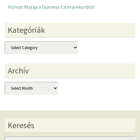
Horvat Matija a Gunness Citerarekordról
Kategóriák
Kategóriák
Archív
Archív
Keresés
Se