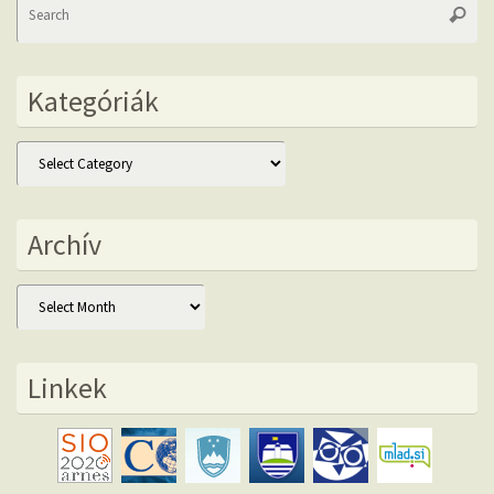
Searc
fo
Kategóriák
Kategóriák
Archív
Archív
Linkek