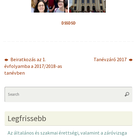
DSSDSD
Beiratkozás az 1.
Tanévzáró 2017
évfolyamba a 2017/2018-as
tanévben
Se
Searc
fo
Legfrissebb
Az általános és szakmai érettségi, valamint a záróvizsga