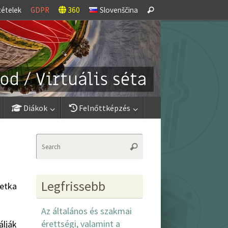
Search
tételek
GDPR
360
Slovenščina
Search
for:
Diákok
Felnőttképzés
Search
Search
for:
Legfrissebb
Metka
Az általános és szakmai
érettségi, valamint a
álják