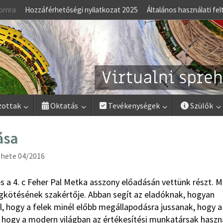
lomra
Hozzáférhetőségi nyilatkozat 2025
Általános használati fel
zottak
Oktatás
Tevékenységek
Szülők
ása
hete 04/2016
. c és a 4. c Feher Pal Metka asszony előadásán vettünk részt. 
gkötésének szakértője. Abban segít az eladóknak, hogyan
ál, hogy a felek minél előbb megállapodásra jussanak, hogy a
, hogy a modern világban az értékesítési munkatársak haszn