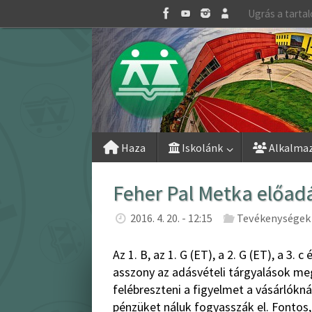
Skip
Ugrás a tarta
to
content
Skip
Haza
Iskolánk
Alkalma
to
content
Feher Pal Metka előad
2016. 4. 20. - 12:15
Tevékenységek 
Az 1. B, az 1. G (ET), a 2. G (ET), a 3
asszony az adásvételi tárgyalások me
felébreszteni a figyelmet a vásárlókn
pénzüket náluk fogyasszák el. Fontos