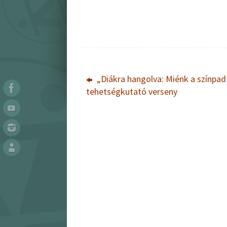
„Diákra hangolva: Miénk a színpad
tehetségkutató verseny