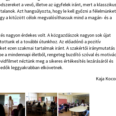
szereket a vevő, illetve az ügyfelek iránt, mert a klassziku
alanok. Azt hangsúlyozta, hogy le kell győzni a félelmünket
ogy a kitűzött célok megvalósíthassuk mind a magán- és a
edzés nagyon érdekes volt. A közgazdászok nagyon sok újat
tottunk el a további útunkhoz. Az előadónő a pozitív
et ezen szakmai tartalmak iránt. A szakértői iránymutatás
e a mindennapi életből, rengeteg buzdító szóval és motivác
övidfilmet néztünk meg a sikeres értékesítés lezárásáról és
skedők leggyakrabban elkövetnek.
Kaja Kocon