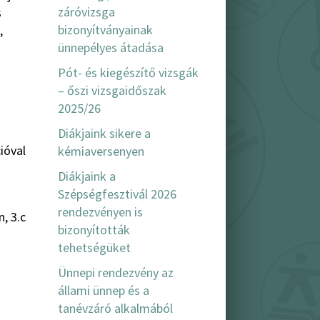
záróvizsga
s
bizonyítványainak
,
ünnepélyes átadása
Pót- és kiegészítő vizsgák
– őszi vizsgaidőszak
2025/26
Diákjaink sikere a
ióval
kémiaversenyen
Diákjaink a
Szépségfesztivál 2026
rendezvényen is
, 3.c
bizonyították
tehetségüket
Ünnepi rendezvény az
állami ünnep és a
tanévzáró alkalmából