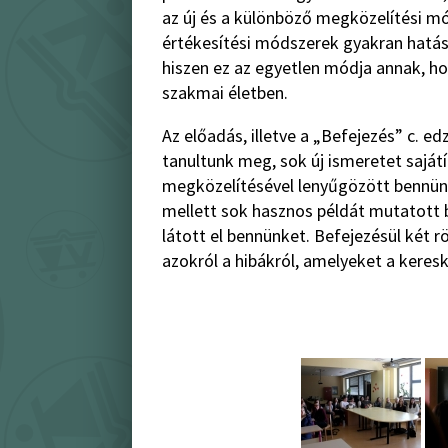
az új és a különböző megközelítési mód
értékesítési módszerek gyakran hatást
hiszen ez az egyetlen módja annak, h
szakmai életben.
Az előadás, illetve a „Befejezés” c. 
tanultunk meg, sok új ismeretet sajátí
megközelítésével lenyűgözött bennünk
mellett sok hasznos példát mutatott b
látott el bennünket. Befejezésül két r
azokról a hibákról, amelyeket a kere