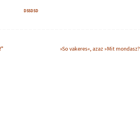
DSSDSD
!”
»So vakeres«, azaz »Mit mondasz