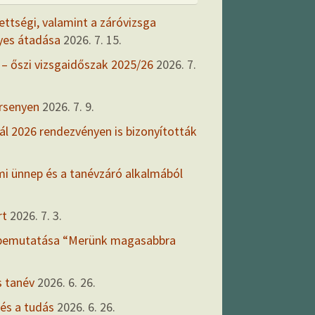
ettségi, valamint a záróvizsga
yes átadása
2026. 7. 15.
 – őszi vizsgaidőszak 2025/26
2026. 7.
ersenyen
2026. 7. 9.
ál 2026 rendezvényen is bizonyították
mi ünnep és a tanévzáró alkalmából
rt
2026. 7. 3.
 bemutatása “Merünk magasabbra
s tanév
2026. 6. 26.
 és a tudás
2026. 6. 26.