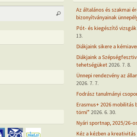
Search
Az általános és szakmai ér
Search
for:
bizonyítványainak ünnepél
Pót- és kiegészítő vizsgák
13.
Diákjaink sikere a kémiav
Diákjaink a Szépségfesztiv
tehetségüket
2026. 7. 8.
Ünnepi rendezvény az álla
2026. 7. 7.
Fodrász tanulmányi csopo
Erasmus+ 2026 mobilitás
törni”
2026. 6. 30.
Nyári sportnap, 2025/26-o
Kéz a kézben a kreativitás