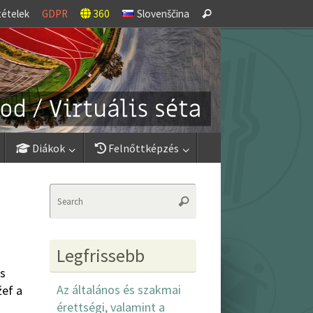
Search
tételek
GDPR
360
Slovenščina
Search
for:
Diákok
Felnőttképzés
Search
Search
for:
Legfrissebb
ös
Az általános és szakmai
žef a
érettségi, valamint a