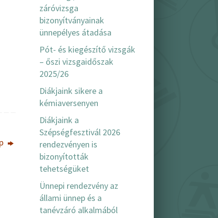
záróvizsga
bizonyítványainak
ünnepélyes átadása
Pót- és kiegészítő vizsgák
– őszi vizsgaidőszak
2025/26
Diákjaink sikere a
kémiaversenyen
Diákjaink a
Szépségfesztivál 2026
ep
rendezvényen is
bizonyították
tehetségüket
Ünnepi rendezvény az
állami ünnep és a
tanévzáró alkalmából