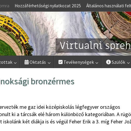
lomra
Hozzáférhetőségi nyilatkozat 2025
Általános használati fel
zottak
Oktatás
Tevékenységek
Szülők
ajnoksági bronzérmes
zervezték me gaz idei középiskolás légfegyver országos
vonult ki a tárcsák elé három különböző kategoriában. A rüg
iskolánk két diákja is és végül Feher Erik a 3. míg Feher Jo