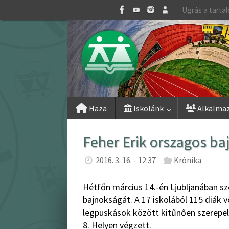
Skip
Ugrás a tarta
to
content
Skip
Haza
Iskolánk
Alkalma
to
content
Feher Erik orszagos b
2016. 3. 16. - 12:37
Krónika
Hétfőn március 14.-én Ljubljanában s
bajnokságát. A 17 iskolából 115 diák 
legpuskások között kitűnően szerepelt 
8. Helyen végzett.