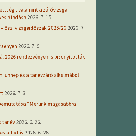
ettségi, valamint a záróvizsga
yes átadása
2026. 7. 15.
 – őszi vizsgaidőszak 2025/26
2026. 7.
ersenyen
2026. 7. 9.
ál 2026 rendezvényen is bizonyították
mi ünnep és a tanévzáró alkalmából
rt
2026. 7. 3.
 bemutatása “Merünk magasabbra
s tanév
2026. 6. 26.
 és a tudás
2026. 6. 26.