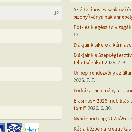
Search
Az általános és szakmai ér
Search
for:
bizonyítványainak ünnepél
Pót- és kiegészítő vizsgák
13.
Diákjaink sikere a kémiav
Diákjaink a Szépségfesztiv
tehetségüket
2026. 7. 8.
Ünnepi rendezvény az álla
2026. 7. 7.
Fodrász tanulmányi csopo
Erasmus+ 2026 mobilitás
törni”
2026. 6. 30.
Nyári sportnap, 2025/26-o
Kéz a kézben a kreativitás