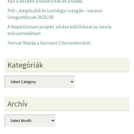
Kéz a kézben a kreativitás és a tudás
Pót-, kiegészítő és tantárgyi vizsgák – tavaszi
vizsgaidőszak 2025/26
A Napbiztosan projekt zárása kiállítással az iskola
előcsarnokában
Horvat Matija a Gunness Citerarekordról
Kategóriák
Kategóriák
Archív
Archív