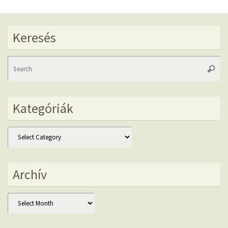
Keresés
Se
Searc
fo
Kategóriák
Kategóriák
Archív
Archív