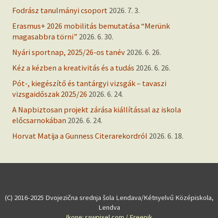
Fodrász tanulmányi csoport
2026. 7. 3.
Erasmus+ 2026 mobilitás bemutatása “Merünk
magasabbra törni”
2026. 6. 30.
Nyári sportnap, 2025/26-os tanév
2026. 6. 26.
Kéz a kézben a kreativitás és a tudás
2026. 6. 26.
Pót-, kiegészítő és tantárgyi vizsgák – tavaszi
vizsgaidőszak 2025/26
2026. 6. 24.
A Napbiztosan projekt zárása kiállítással az iskola
előcsarnokában
2026. 6. 24.
Horvat Matija a Gunness Citerarekordról
2026. 6. 18.
(C) 2016-2025 Dvojezična srednja šola Lendava/Kétnyelvű Középiskola,
Lendva
Ikone: rawpixel.com / Freepik