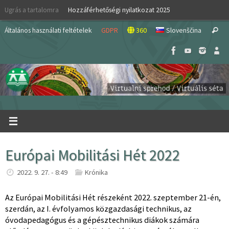
Skip
Ugrás a tartalomra
Hozzáférhetőségi nyilatkozat 2025
to
S
content
Általános használati feltételek
GDPR
360
Slovenščina
Search
fo
Európai Mobilitási Hét 2022
2022. 9. 27. - 8:49
Krónika
Az Európai Mobilitási Hét részeként 2022. szeptember 21-én,
szerdán, az I. évfolyamos közgazdasági technikus, az
óvodapedagógus és a gépésztechnikus diákok számára