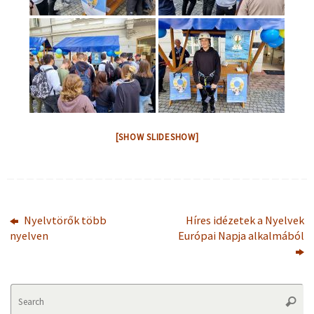
[SHOW SLIDESHOW]
Nyelvtörők több
Híres idézetek a Nyelvek
nyelven
Európai Napja alkalmából
Se
Searc
fo