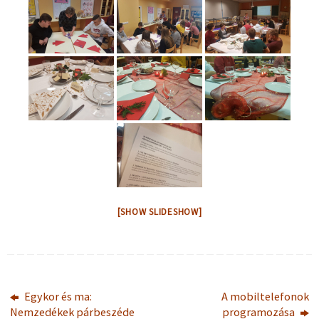
[SHOW SLIDESHOW]
Egykor és ma:
A mobiltelefonok
Nemzedékek párbeszéde
programozása