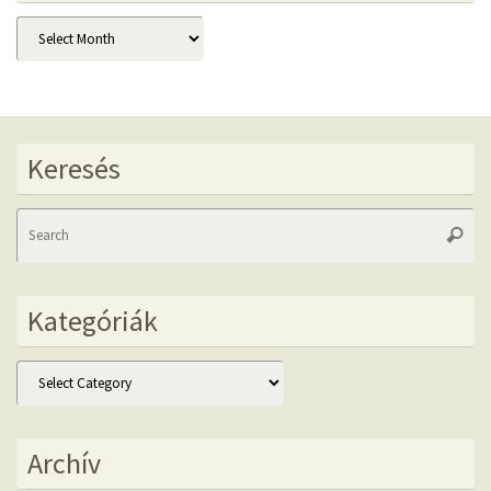
Archív
Keresés
Se
Searc
fo
Kategóriák
Kategóriák
Archív