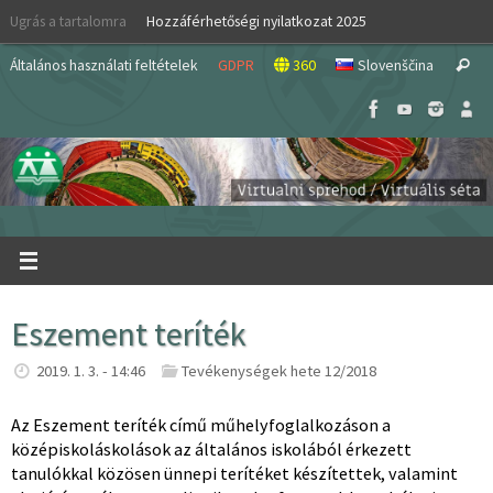
Skip
Ugrás a tartalomra
Hozzáférhetőségi nyilatkozat 2025
to
S
content
Általános használati feltételek
GDPR
360
Slovenščina
Search
fo
Eszement teríték
2019. 1. 3. - 14:46
Tevékenységek hete 12/2018
Az Eszement teríték című műhelyfoglalkozáson a
középiskoláskolások az általános iskolából érkezett
tanulókkal közösen ünnepi terítéket készítettek, valamint