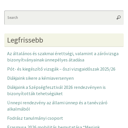
Se
Searc
fo
Legfrissebb
Az általános és szakmai érettségi, valamint a záróvizsga
bizonyítványainak ünnepélyes átadása
Pót- és kiegészítő vizsgák – őszi vizsgaidőszak 2025/26
Diákjaink sikere a kémiaversenyen
Diákjaink a Szépségfesztivál 2026 rendezvényen is
bizonyították tehetségüket
Ünnepi rendezvény az állami ünnep és a tanévzáró
alkalmából
Fodrász tanulmányi csoport
Erasmus+ 2026 mobilitás bemutatása “Merünk