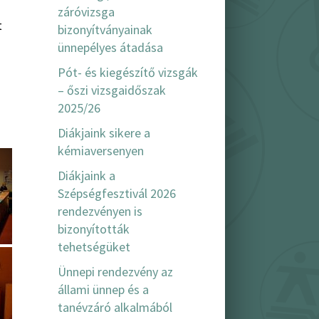
záróvizsga
t
bizonyítványainak
ünnepélyes átadása
Pót- és kiegészítő vizsgák
– őszi vizsgaidőszak
2025/26
Diákjaink sikere a
kémiaversenyen
Diákjaink a
Szépségfesztivál 2026
rendezvényen is
bizonyították
tehetségüket
Ünnepi rendezvény az
állami ünnep és a
tanévzáró alkalmából