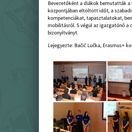
Bevezetőként a diákok bemutatták a vá
központjában eltöltött időt, a szaba
kompetenciákat, tapasztalatokat, be
mobilitásról. S végül az igazgatónő a
bizonyítványt.
Lejegyezte: Bačič Lučka, Erasmus+ ko