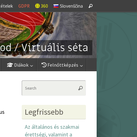
Search
tételek
GDPR
360
Slovenščina
Search
for:
Diákok
Felnőttképzés
Search
Search
for:
Legfrissebb
us
Az általános és szakmai
érettségi, valamint a