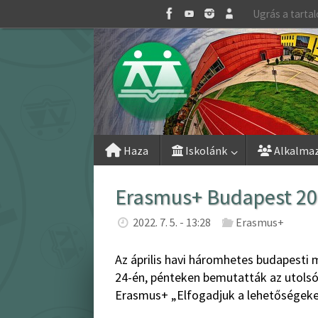
Skip
Ugrás a tarta
to
content
Skip
Haza
Iskolánk
Alkalma
to
content
Erasmus+ Budapest 20
2022. 7. 5. - 13:28
Erasmus+
Az április havi háromhetes budapesti 
24-én, pénteken bemutatták az utolsó
Erasmus+ „Elfogadjuk a lehetőségeket