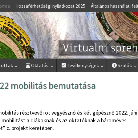
lomra
Hozzáférhetőségi nyilatkozat 2025
Általános használati fel
zottak
Oktatás
Tevékenységek
Szülők
22 mobilitás bemutatása
mobilitás résztvevői öt vegyésznő és két gépésznő 2022. júni
 mobilitást a diákoknak és az oktatóknak a hároméves
” c. projekt keretében.