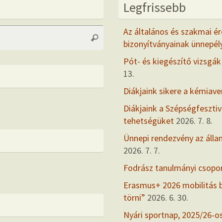
Legfrissebb
Search
Az általános és szakmai ér
Search
for:
bizonyítványainak ünnepél
Pót- és kiegészítő vizsgák
13.
Diákjaink sikere a kémiav
Diákjaink a Szépségfesztiv
tehetségüket
2026. 7. 8.
Ünnepi rendezvény az álla
2026. 7. 7.
Fodrász tanulmányi csopo
Erasmus+ 2026 mobilitás
törni”
2026. 6. 30.
Nyári sportnap, 2025/26-o