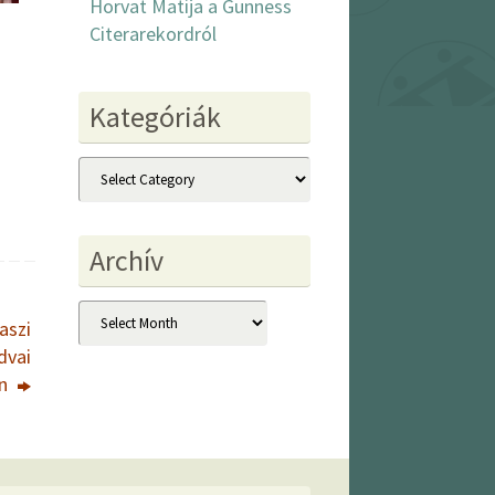
Horvat Matija a Gunness
Citerarekordról
Kategóriák
Kategóriák
Archív
Archív
aszi
dvai
an