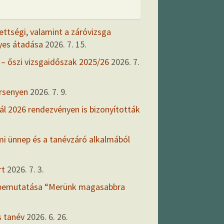
ettségi, valamint a záróvizsga
yes átadása
2026. 7. 15.
 – őszi vizsgaidőszak 2025/26
2026. 7.
ersenyen
2026. 7. 9.
ál 2026 rendezvényen is bizonyították
mi ünnep és a tanévzáró alkalmából
rt
2026. 7. 3.
 bemutatása “Merünk magasabbra
s tanév
2026. 6. 26.