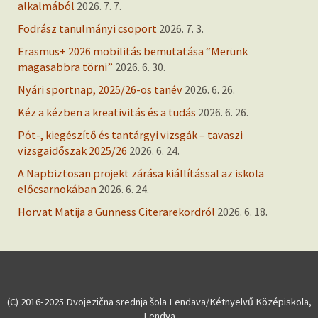
alkalmából
2026. 7. 7.
Fodrász tanulmányi csoport
2026. 7. 3.
Erasmus+ 2026 mobilitás bemutatása “Merünk
magasabbra törni”
2026. 6. 30.
Nyári sportnap, 2025/26-os tanév
2026. 6. 26.
Kéz a kézben a kreativitás és a tudás
2026. 6. 26.
Pót-, kiegészítő és tantárgyi vizsgák – tavaszi
vizsgaidőszak 2025/26
2026. 6. 24.
A Napbiztosan projekt zárása kiállítással az iskola
előcsarnokában
2026. 6. 24.
Horvat Matija a Gunness Citerarekordról
2026. 6. 18.
(C) 2016-2025 Dvojezična srednja šola Lendava/Kétnyelvű Középiskola,
Lendva