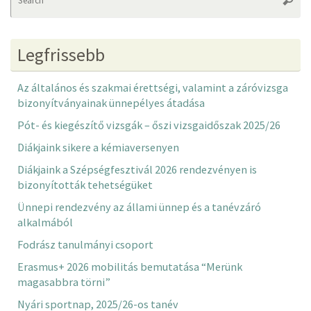
fo
Legfrissebb
Az általános és szakmai érettségi, valamint a záróvizsga
bizonyítványainak ünnepélyes átadása
Pót- és kiegészítő vizsgák – őszi vizsgaidőszak 2025/26
Diákjaink sikere a kémiaversenyen
Diákjaink a Szépségfesztivál 2026 rendezvényen is
bizonyították tehetségüket
Ünnepi rendezvény az állami ünnep és a tanévzáró
alkalmából
Fodrász tanulmányi csoport
Erasmus+ 2026 mobilitás bemutatása “Merünk
magasabbra törni”
Nyári sportnap, 2025/26-os tanév