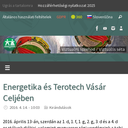
Skip
Ugrás a tartalomra
Hozzáférhetőségi nyilatkozat 2025
to
S
content
Általános használati feltételek
GDPR
360
Slovenščina
Search
fo
Energetika és Terotech Vásár
Celjében
2016. 4. 14. - 10:03
Kirándulások
2016. április 13-án, szerdán az 1. d, 1. f, 1. g, 2. g, 3. d és a 4. d
osztályok diákjai, valamint magyarországi vendégeink a tabi