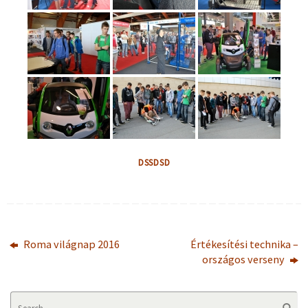
DSSDSD
Roma világnap 2016
Értékesítési technika –
országos verseny
Se
Searc