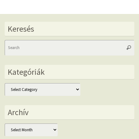
Keresés
Se
Searc
fo
Kategóriák
Kategóriák
Archív
Archív