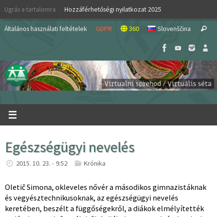
Skip
Ugrás a tartalomra
Hozzáférhetőségi nyilatkozat 2025
to
S
content
Általános használati feltételek
GDPR
360
Slovenščina
Search
fo
Egészségügyi nevelés
2015. 10. 23. - 9:52
Krónika
Oletič Simona, okleveles nővér a másodikos gimnazistáknak
és vegyésztechnikusoknak, az egészségügyi nevelés
keretében, beszélt a függőségekről, a diákok elmélyítették