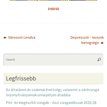
DSSDSD
Városom Lendva
Depresszió – korunk
betegsége
Se
Searc
fo
Legfrissebb
Az általános és szakmai érettségi, valamint a záróvizsga
bizonyítványainak ünnepélyes átadása
Pót- és kiegészítő vizsgák – őszi vizsgaidőszak 2025/26