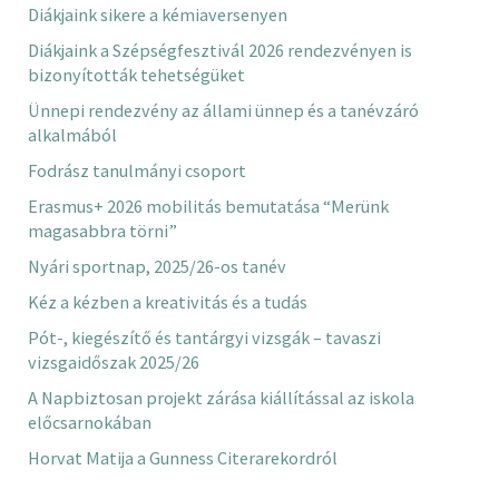
Diákjaink sikere a kémiaversenyen
Diákjaink a Szépségfesztivál 2026 rendezvényen is
bizonyították tehetségüket
Ünnepi rendezvény az állami ünnep és a tanévzáró
alkalmából
Fodrász tanulmányi csoport
Erasmus+ 2026 mobilitás bemutatása “Merünk
magasabbra törni”
Nyári sportnap, 2025/26-os tanév
Kéz a kézben a kreativitás és a tudás
Pót-, kiegészítő és tantárgyi vizsgák – tavaszi
vizsgaidőszak 2025/26
A Napbiztosan projekt zárása kiállítással az iskola
előcsarnokában
Horvat Matija a Gunness Citerarekordról