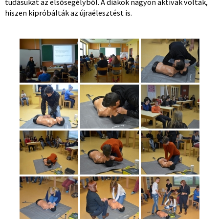
tudásukat az elsősegélyből. A diákok nagyon aktívak voltak,
hiszen kipróbálták az újraélesztést is.