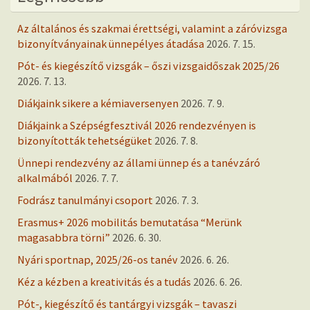
Az általános és szakmai érettségi, valamint a záróvizsga
bizonyítványainak ünnepélyes átadása
2026. 7. 15.
Pót- és kiegészítő vizsgák – őszi vizsgaidőszak 2025/26
2026. 7. 13.
Diákjaink sikere a kémiaversenyen
2026. 7. 9.
Diákjaink a Szépségfesztivál 2026 rendezvényen is
bizonyították tehetségüket
2026. 7. 8.
Ünnepi rendezvény az állami ünnep és a tanévzáró
alkalmából
2026. 7. 7.
Fodrász tanulmányi csoport
2026. 7. 3.
Erasmus+ 2026 mobilitás bemutatása “Merünk
magasabbra törni”
2026. 6. 30.
Nyári sportnap, 2025/26-os tanév
2026. 6. 26.
Kéz a kézben a kreativitás és a tudás
2026. 6. 26.
Pót-, kiegészítő és tantárgyi vizsgák – tavaszi