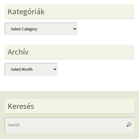
Kategóriák
Kategóriák
Archív
Archív
Keresés
Se
Searc
fo