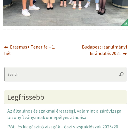
Erasmus+ Tenerife – 1.
Budapesti tanulmányi
hét
kirándulás 2021
Se
Searc
fo
Legfrissebb
Az általános és szakmai érettségi, valamint a záróvizsga
bizonyítványainak ünnepélyes átadása
Pót- és kiegészítő vizsgák – őszi vizsgaidőszak 2025/26