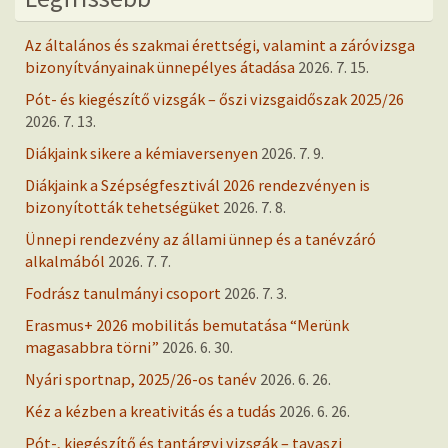
Az általános és szakmai érettségi, valamint a záróvizsga
bizonyítványainak ünnepélyes átadása
2026. 7. 15.
Pót- és kiegészítő vizsgák – őszi vizsgaidőszak 2025/26
2026. 7. 13.
Diákjaink sikere a kémiaversenyen
2026. 7. 9.
Diákjaink a Szépségfesztivál 2026 rendezvényen is
bizonyították tehetségüket
2026. 7. 8.
Ünnepi rendezvény az állami ünnep és a tanévzáró
alkalmából
2026. 7. 7.
Fodrász tanulmányi csoport
2026. 7. 3.
Erasmus+ 2026 mobilitás bemutatása “Merünk
magasabbra törni”
2026. 6. 30.
Nyári sportnap, 2025/26-os tanév
2026. 6. 26.
Kéz a kézben a kreativitás és a tudás
2026. 6. 26.
Pót-, kiegészítő és tantárgyi vizsgák – tavaszi