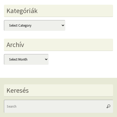
Kategóriák
Kategóriák
Archív
Archív
Keresés
Se
Searc
fo