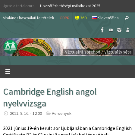
Skip
Ugrás a tartalomra
Hozzáférhetőségi nyilatkozat 2025
to
S
content
Általános használati feltételek
GDPR
360
Slovenščina
Search
fo
Cambridge English angol
nyelvvizsga
2021. 9. 16. - 12:00
Versenyek
2021. június 19-én került sor Ljubljanában a Cambridge English
Certificate B2 és C1 szintű angol írásbeli és szóbeli