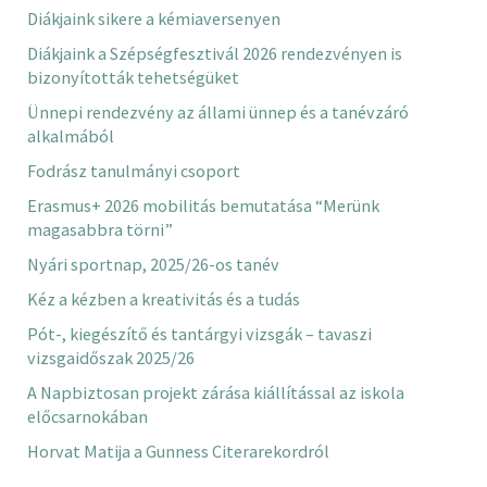
Diákjaink sikere a kémiaversenyen
Diákjaink a Szépségfesztivál 2026 rendezvényen is
bizonyították tehetségüket
Ünnepi rendezvény az állami ünnep és a tanévzáró
alkalmából
Fodrász tanulmányi csoport
Erasmus+ 2026 mobilitás bemutatása “Merünk
magasabbra törni”
Nyári sportnap, 2025/26-os tanév
Kéz a kézben a kreativitás és a tudás
Pót-, kiegészítő és tantárgyi vizsgák – tavaszi
vizsgaidőszak 2025/26
A Napbiztosan projekt zárása kiállítással az iskola
előcsarnokában
Horvat Matija a Gunness Citerarekordról