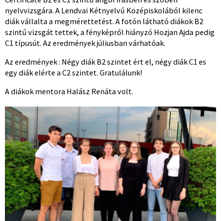
nyelvvizsgára. A Lendvai Kétnyelvű Középiskolából kilenc
diák vállalta a megmérettetést. A fotón látható diákok B2
szintű vizsgát tettek, a fényképről hiányzó Hozjan Ajda pedig
C1 típusút. Az eredmények júliusban várhatóak.
Az eredmények : Négy diák B2 szintet ért el, négy diák C1 es
egy diák elérte a C2 szintet. Gratulálunk!
A diákok mentora Halász Renáta volt.