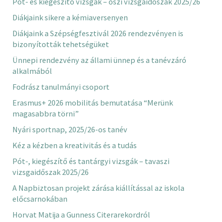
Pót- és kiegészítő vizsgák – őszi vizsgaidőszak 2025/26
Diákjaink sikere a kémiaversenyen
Diákjaink a Szépségfesztivál 2026 rendezvényen is
bizonyították tehetségüket
Ünnepi rendezvény az állami ünnep és a tanévzáró
alkalmából
Fodrász tanulmányi csoport
Erasmus+ 2026 mobilitás bemutatása “Merünk
magasabbra törni”
Nyári sportnap, 2025/26-os tanév
Kéz a kézben a kreativitás és a tudás
Pót-, kiegészítő és tantárgyi vizsgák – tavaszi
vizsgaidőszak 2025/26
A Napbiztosan projekt zárása kiállítással az iskola
előcsarnokában
Horvat Matija a Gunness Citerarekordról