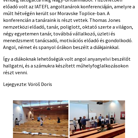
előadó volt az IATEFL angoltanárok konferenciáján, amelyre a
múlt hétvégén került sor Moravske Toplice-ban. A
konferencián a tanáraink is részt vettek. Thomas Jones
nemzetközi előadó, tanár, poliglott, oktató szerte a világon,
négy egyetemen tanár, továbbá vállalkozó, üzleti és
menedzsment tanácsadó, motivációs előadó és gondolkodó.
Angol, német és spanyol órákon beszélt a diákjainkkal.
Így a diákoknak lehetőségük volt angol anyanyelvi beszélőt
hallgatni, és a számukra készített műhelyfoglalkozásokon
részt venni.
Lejegyezte: Vöröš Doris