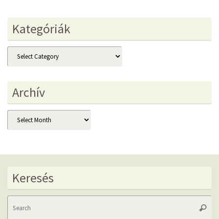
Kategóriák
Kategóriák
Archív
Archív
Keresés
Se
Searc
fo