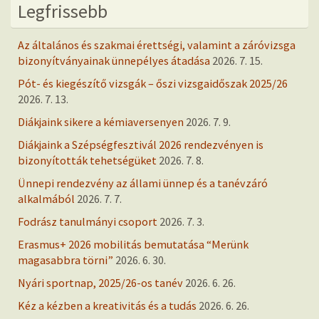
Legfrissebb
Az általános és szakmai érettségi, valamint a záróvizsga
bizonyítványainak ünnepélyes átadása
2026. 7. 15.
Pót- és kiegészítő vizsgák – őszi vizsgaidőszak 2025/26
2026. 7. 13.
Diákjaink sikere a kémiaversenyen
2026. 7. 9.
Diákjaink a Szépségfesztivál 2026 rendezvényen is
bizonyították tehetségüket
2026. 7. 8.
Ünnepi rendezvény az állami ünnep és a tanévzáró
alkalmából
2026. 7. 7.
Fodrász tanulmányi csoport
2026. 7. 3.
Erasmus+ 2026 mobilitás bemutatása “Merünk
magasabbra törni”
2026. 6. 30.
Nyári sportnap, 2025/26-os tanév
2026. 6. 26.
Kéz a kézben a kreativitás és a tudás
2026. 6. 26.