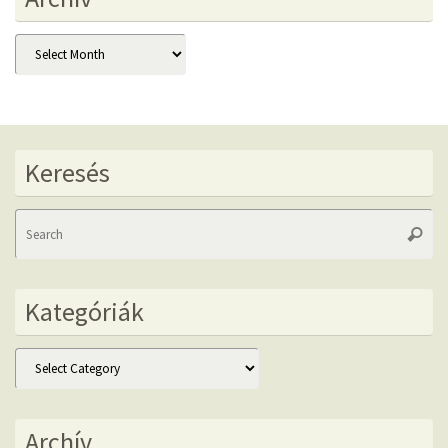
Archív
Keresés
Se
Searc
fo
Kategóriák
Kategóriák
Archív