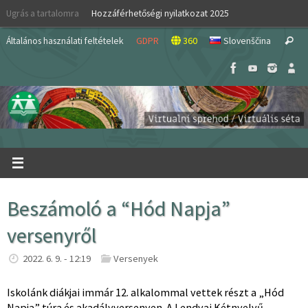
Skip
Ugrás a tartalomra
Hozzáférhetőségi nyilatkozat 2025
to
S
content
Általános használati feltételek
GDPR
360
Slovenščina
Search
fo
Beszámoló a “Hód Napja”
versenyről
2022. 6. 9. - 12:19
Versenyek
Iskolánk diákjai immár 12. alkalommal vettek részt a „Hód
Napja” túra és akadályversenyen. A Lendvai Kétnyelvű