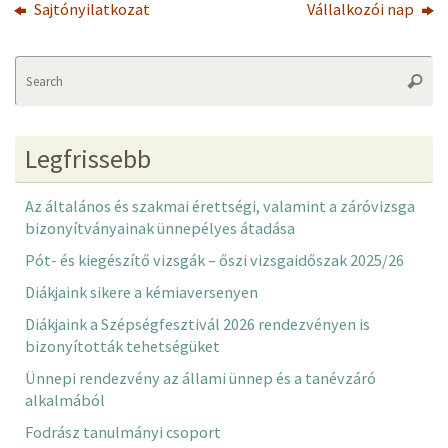
Sajtónyilatkozat
Vállalkozói nap
Se
Searc
fo
Legfrissebb
Az általános és szakmai érettségi, valamint a záróvizsga
bizonyítványainak ünnepélyes átadása
Pót- és kiegészítő vizsgák – őszi vizsgaidőszak 2025/26
Diákjaink sikere a kémiaversenyen
Diákjaink a Szépségfesztivál 2026 rendezvényen is
bizonyították tehetségüket
Ünnepi rendezvény az állami ünnep és a tanévzáró
alkalmából
Fodrász tanulmányi csoport