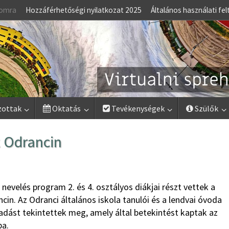
lomra
Hozzáférhetőségi nyilatkozat 2025
Általános használati fel
zottak
Oktatás
Tevékenységek
Szülők
 Odrancin
nevelés program 2. és 4. osztályos diákjai részt vettek a
cin. Az Odranci általános iskola tanulói és a lendvai óvoda
őadást tekintettek meg, amely által betekintést kaptak az
ba.