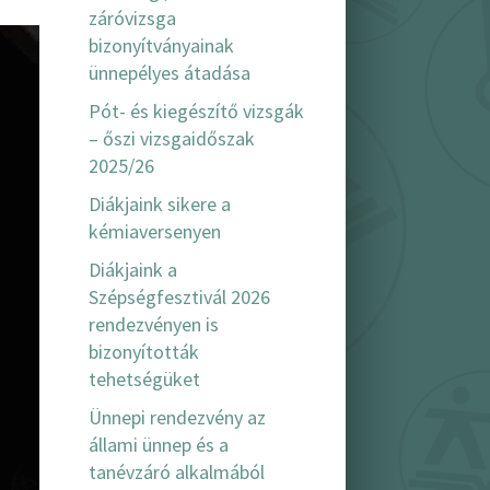
záróvizsga
bizonyítványainak
ünnepélyes átadása
Pót- és kiegészítő vizsgák
– őszi vizsgaidőszak
2025/26
Diákjaink sikere a
kémiaversenyen
Diákjaink a
Szépségfesztivál 2026
rendezvényen is
bizonyították
tehetségüket
Ünnepi rendezvény az
állami ünnep és a
tanévzáró alkalmából