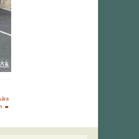
sára
an