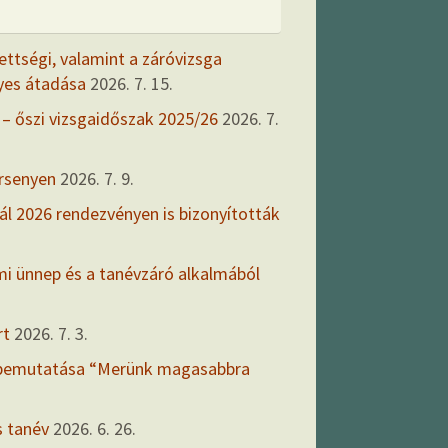
ettségi, valamint a záróvizsga
yes átadása
2026. 7. 15.
 – őszi vizsgaidőszak 2025/26
2026. 7.
ersenyen
2026. 7. 9.
ál 2026 rendezvényen is bizonyították
mi ünnep és a tanévzáró alkalmából
rt
2026. 7. 3.
 bemutatása “Merünk magasabbra
s tanév
2026. 6. 26.