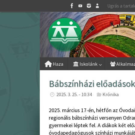
Skip
Ugrás a tarta
to
content
Skip
Haza
Iskolánk
Alkalma
to
content
Bábszínházi előadások
2025. 3. 25. - 10:34
Krónika
2025. március 17-én, hétfőn az Óvodai 
regionális bábszínházi versenyen Odran
gyermekei léptek fel. A diákok két el
óvodapedagógusok színházi munkájá