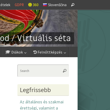
Search
tételek
GDPR
360
Slovenščina
Search
for:
Diákok
Felnőttképzés
Search
Search
for:
Legfrissebb
Az általános és szakmai
érettségi, valamint a