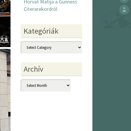
Horvat Matija a Gunness
Citerarekordról
Kategóriák
Kategóriák
Archív
Archív