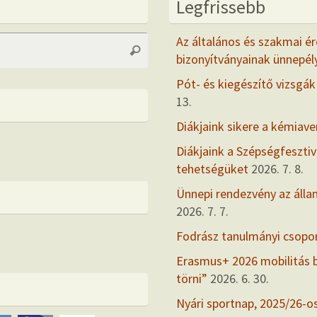
Legfrissebb
Search
Az általános és szakmai ér
Search
for:
bizonyítványainak ünnepél
Pót- és kiegészítő vizsgák
13.
Diákjaink sikere a kémiav
Diákjaink a Szépségfesztiv
tehetségüket
2026. 7. 8.
Ünnepi rendezvény az álla
2026. 7. 7.
Fodrász tanulmányi csopo
Erasmus+ 2026 mobilitás
törni”
2026. 6. 30.
Nyári sportnap, 2025/26-o