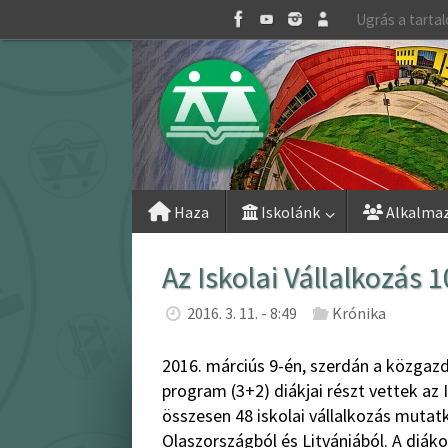
Skip
Ugrás a tarta
to
content
Skip
Haza
Iskolánk
Alkalma
to
content
Az Iskolai Vállalkozás
2016. 3. 11. - 8:49
Krónika
2016. márciús 9-én, szerdán a közgaz
program (3+2) diákjai részt vettek az
összesen 48 iskolai vállalkozás muta
Olaszországból és Litvániából. A diáko