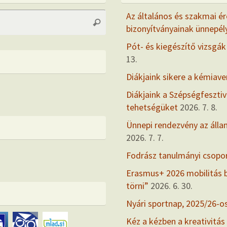
Search
Az általános és szakmai ér
Search
for:
bizonyítványainak ünnepél
Pót- és kiegészítő vizsgák
13.
Diákjaink sikere a kémiav
Diákjaink a Szépségfesztiv
tehetségüket
2026. 7. 8.
Ünnepi rendezvény az álla
2026. 7. 7.
Fodrász tanulmányi csopo
Erasmus+ 2026 mobilitás
törni”
2026. 6. 30.
Nyári sportnap, 2025/26-o
Kéz a kézben a kreativitás