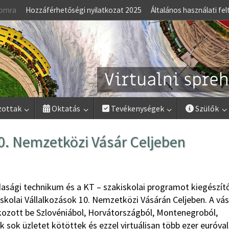
lomra
Hozzáférhetőségi nyilatkozat 2025
Általános használati fel
zottak
Oktatás
Tevékenységek
Szülők
 10. Nemzetközi Vásár Celjeben
dasági technikum és a KT – szakiskolai programot kiegészít
 Iskolai Vállalkozások 10. Nemzetközi Vásárán Celjeben. A vá
tkozott be Szlovéniábol, Horvátországból, Montenegroból,
k sok üzletet kötöttek és ezzel virtuálisan több ezer euróval