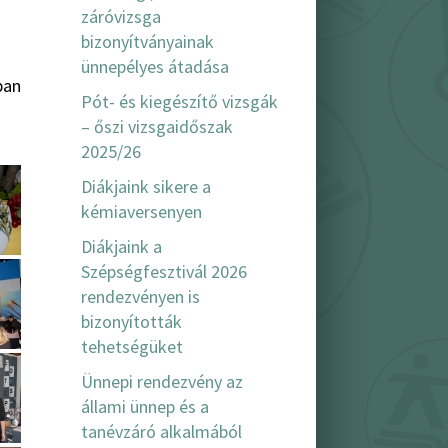
záróvizsga
bizonyítványainak
ünnepélyes átadása
ban
Pót- és kiegészítő vizsgák
– őszi vizsgaidőszak
2025/26
Diákjaink sikere a
kémiaversenyen
Diákjaink a
Szépségfesztivál 2026
rendezvényen is
bizonyították
tehetségüket
Ünnepi rendezvény az
állami ünnep és a
tanévzáró alkalmából