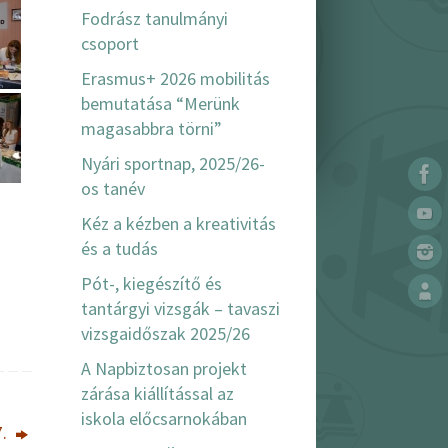
Fodrász tanulmányi
csoport
Erasmus+ 2026 mobilitás
bemutatása “Merünk
magasabbra törni”
Nyári sportnap, 2025/26-
os tanév
Kéz a kézben a kreativitás
és a tudás
Pót-, kiegészítő és
tantárgyi vizsgák – tavaszi
vizsgaidőszak 2025/26
A Napbiztosan projekt
zárása kiállítással az
iskola előcsarnokában
7.