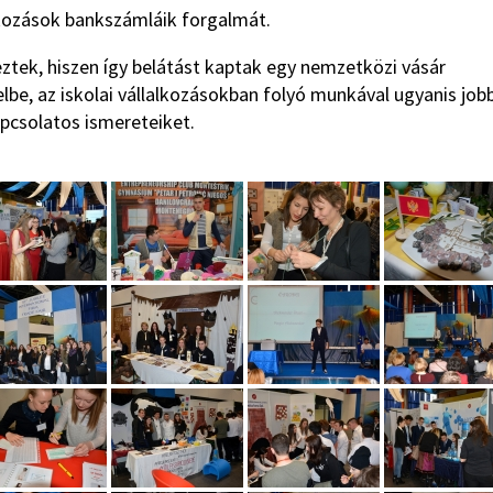
lkozások bankszámláik forgalmát.
ztek, hiszen így belátást kaptak egy nemzetközi vásár
be, az iskolai vállalkozásokban folyó munkával ugyanis job
kapcsolatos ismereteiket.