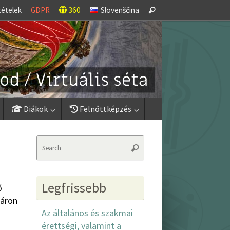
Search
tételek
GDPR
360
Slovenščina
Search
for:
Diákok
Felnőttképzés
Search
Search
for:
Legfrissebb
ő
sáron
Az általános és szakmai
érettségi, valamint a