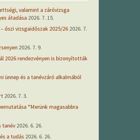
ettségi, valamint a záróvizsga
yes átadása
2026. 7. 15.
 – őszi vizsgaidőszak 2025/26
2026. 7.
ersenyen
2026. 7. 9.
ál 2026 rendezvényen is bizonyították
mi ünnep és a tanévzáró alkalmából
rt
2026. 7. 3.
 bemutatása “Merünk magasabbra
s tanév
2026. 6. 26.
 és a tudás
2026. 6. 26.