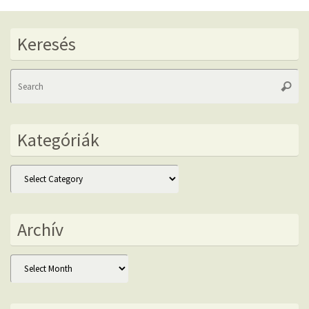
Keresés
Se
Searc
fo
Kategóriák
Kategóriák
Archív
Archív