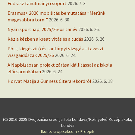
Fodrász tanulmányi csoport
2026. 7. 3.
Erasmus+ 2026 mobilitás bemutatása “Merünk
magasabbra törni”
2026. 6. 30.
Nyári sportnap, 2025/26-os tanév
2026. 6. 26.
Kéz a kézben a kreativitás és a tudás
2026. 6. 26.
Pót-, kiegészítő és tantárgyi vizsgák – tavaszi
vizsgaidőszak 2025/26
2026. 6. 24.
A Napbiztosan projekt zárása kiállítással az iskola
előcsarnokában
2026. 6. 24.
Horvat Matija a Gunness Citerarekordról
2026. 6. 18.
(C) 2016-2025 Dvojezična srednja šola Lendava/Kétnyelvű Középiskola,
Lendva
Ikone: rawpixel.com / Freepik