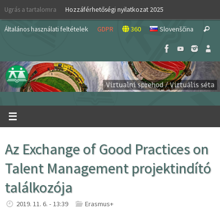
Skip
Ugrás a tartalomra
Hozzáférhetőségi nyilatkozat 2025
to
S
content
Általános használati feltételek
GDPR
360
Slovenščina
Search
fo
Az Exchange of Good Practices on
Talent Management projektindító
találkozója
2019. 11. 6. - 13:39
Erasmus+