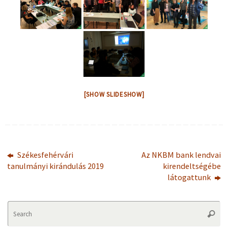
[SHOW SLIDESHOW]
Székesfehérvári
Az NKBM bank lendvai
tanulmányi kirándulás 2019
kirendeltségébe
látogattunk
Se
Searc
fo