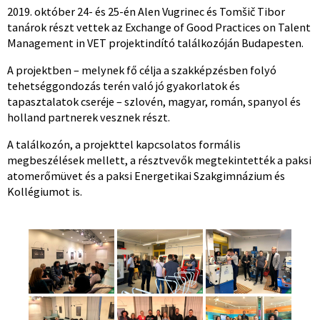
2019. október 24- és 25-én Alen Vugrinec és Tomšič Tibor
tanárok részt vettek az Exchange of Good Practices on Talent
Management in VET projektindító találkozóján Budapesten.
A projektben – melynek fő célja a szakképzésben folyó
tehetséggondozás terén való jó gyakorlatok és
tapasztalatok cseréje – szlovén, magyar, román, spanyol és
holland partnerek vesznek részt.
A találkozón, a projekttel kapcsolatos formális
megbeszélések mellett, a résztvevők megtekintették a paksi
atomerőmüvet és a paksi Energetikai Szakgimnázium és
Kollégiumot is.