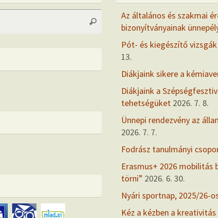
Search
Az általános és szakmai ér
Search
for:
bizonyítványainak ünnepél
Pót- és kiegészítő vizsgák
13.
Diákjaink sikere a kémiav
Diákjaink a Szépségfesztiv
tehetségüket
2026. 7. 8.
Ünnepi rendezvény az álla
2026. 7. 7.
Fodrász tanulmányi csopo
Erasmus+ 2026 mobilitás
törni”
2026. 6. 30.
Nyári sportnap, 2025/26-o
Kéz a kézben a kreativitás