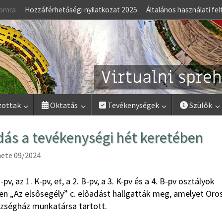
lomra
Hozzáférhetőségi nyilatkozat 2025
Általános használati fel
zottak
Oktatás
Tevékenységek
Szülők
adás a tevékenységi hét keretében
ete 09/2024
, az 1. K-pv, et, a 2. B-pv, a 3. K-pv és a 4. B-pv osztályok
en „Az elsősegély” c. előadást hallgatták meg, amelyet Oro
szségház munkatársa tartott.