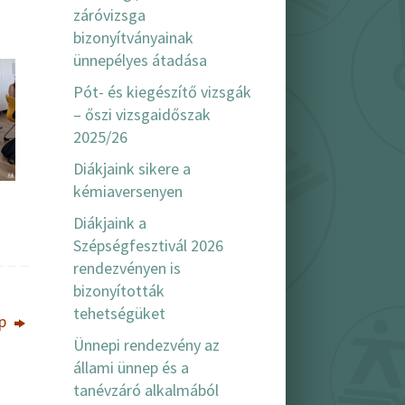
záróvizsga
bizonyítványainak
ünnepélyes átadása
Pót- és kiegészítő vizsgák
– őszi vizsgaidőszak
2025/26
Diákjaink sikere a
kémiaversenyen
Diákjaink a
Szépségfesztivál 2026
rendezvényen is
bizonyították
tehetségüket
ap
Ünnepi rendezvény az
állami ünnep és a
tanévzáró alkalmából