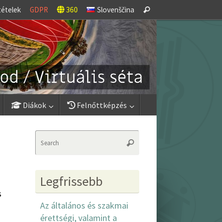
Search
tételek
GDPR
360
Slovenščina
Search
for:
Diákok
Felnőttképzés
Search
Search
for:
Legfrissebb
s
Az általános és szakmai
érettségi, valamint a