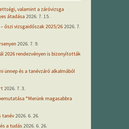
ettségi, valamint a záróvizsga
yes átadása
2026. 7. 15.
 – őszi vizsgaidőszak 2025/26
2026. 7.
ersenyen
2026. 7. 9.
ál 2026 rendezvényen is bizonyították
mi ünnep és a tanévzáró alkalmából
rt
2026. 7. 3.
 bemutatása “Merünk magasabbra
s tanév
2026. 6. 26.
 és a tudás
2026. 6. 26.