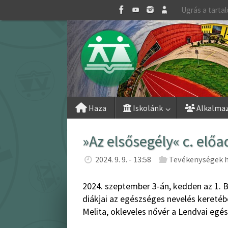
Skip
Ugrás a tarta
to
content
Skip
Haza
Iskolánk
Alkalma
to
content
»Az elsősegély« c. elő
2024. 9. 9. - 13:58
Tevékenységek h
2024. szeptember 3-án, kedden az 1. B-pv
diákjai az egészséges nevelés keretéb
Melita, okleveles nővér a Lendvai egé