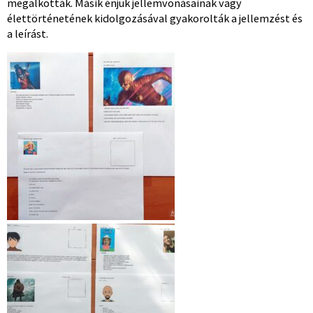
megalkották. Másik énjük jellemvonásainak vagy
élettörténetének kidolgozásával gyakorolták a jellemzést és
a leírást.