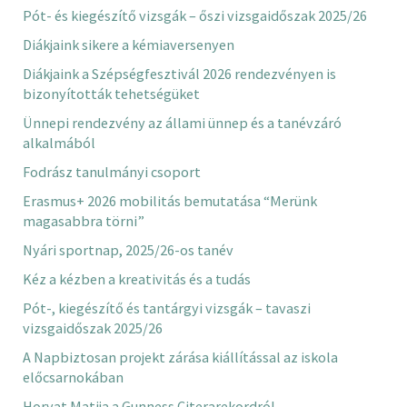
Pót- és kiegészítő vizsgák – őszi vizsgaidőszak 2025/26
Diákjaink sikere a kémiaversenyen
Diákjaink a Szépségfesztivál 2026 rendezvényen is
bizonyították tehetségüket
Ünnepi rendezvény az állami ünnep és a tanévzáró
alkalmából
Fodrász tanulmányi csoport
Erasmus+ 2026 mobilitás bemutatása “Merünk
magasabbra törni”
Nyári sportnap, 2025/26-os tanév
Kéz a kézben a kreativitás és a tudás
Pót-, kiegészítő és tantárgyi vizsgák – tavaszi
vizsgaidőszak 2025/26
A Napbiztosan projekt zárása kiállítással az iskola
előcsarnokában
Horvat Matija a Gunness Citerarekordról