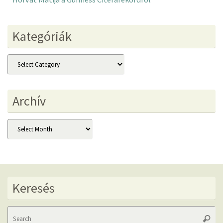
Kategóriák
Kategóriák
Archív
Archív
Keresés
Se
Searc
fo