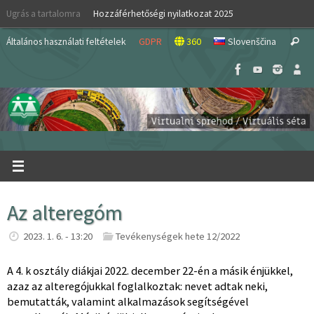
Skip
Ugrás a tartalomra
Hozzáférhetőségi nyilatkozat 2025
to
S
content
Általános használati feltételek
GDPR
360
Slovenščina
Search
fo
Az alteregóm
2023. 1. 6. - 13:20
Tevékenységek hete 12/2022
A 4. k osztály diákjai 2022. december 22-én a másik énjükkel,
azaz az alteregójukkal foglalkoztak: nevet adtak neki,
bemutatták, valamint alkalmazások segítségével