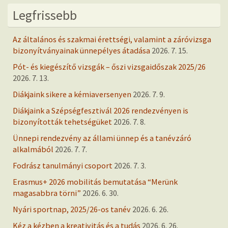
Legfrissebb
Az általános és szakmai érettségi, valamint a záróvizsga
bizonyítványainak ünnepélyes átadása
2026. 7. 15.
Pót- és kiegészítő vizsgák – őszi vizsgaidőszak 2025/26
2026. 7. 13.
Diákjaink sikere a kémiaversenyen
2026. 7. 9.
Diákjaink a Szépségfesztivál 2026 rendezvényen is
bizonyították tehetségüket
2026. 7. 8.
Ünnepi rendezvény az állami ünnep és a tanévzáró
alkalmából
2026. 7. 7.
Fodrász tanulmányi csoport
2026. 7. 3.
Erasmus+ 2026 mobilitás bemutatása “Merünk
magasabbra törni”
2026. 6. 30.
Nyári sportnap, 2025/26-os tanév
2026. 6. 26.
Kéz a kézben a kreativitás és a tudás
2026. 6. 26.