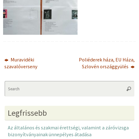
Muravidéki
Poliéderek háza, EU Háza,
szavalóverseny
Szlovén országgyülés
Se
Searc
fo
Legfrissebb
Az általános és szakmai érettségi, valamint a záróvizsga
bizonyítványainak ünnepélyes átadása