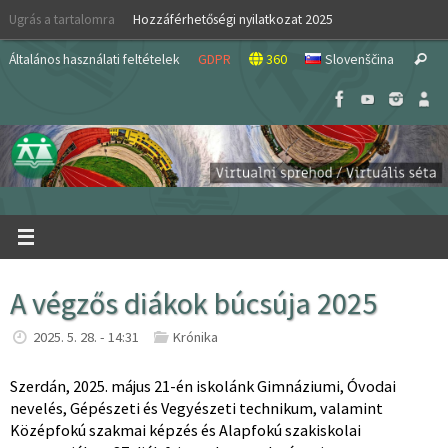
Skip
Ugrás a tartalomra
Hozzáférhetőségi nyilatkozat 2025
to
S
content
Általános használati feltételek
GDPR
360
Slovenščina
Search
fo
A végzős diákok búcsúja 2025
2025. 5. 28. - 14:31
Krónika
Szerdán, 2025. május 21-én iskolánk Gimnáziumi, Óvodai
nevelés, Gépészeti és Vegyészeti technikum, valamint
Középfokú szakmai képzés és Alapfokú szakiskolai