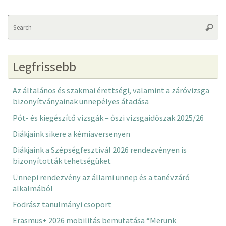
Se
Searc
fo
Legfrissebb
Az általános és szakmai érettségi, valamint a záróvizsga
bizonyítványainak ünnepélyes átadása
Pót- és kiegészítő vizsgák – őszi vizsgaidőszak 2025/26
Diákjaink sikere a kémiaversenyen
Diákjaink a Szépségfesztivál 2026 rendezvényen is
bizonyították tehetségüket
Ünnepi rendezvény az állami ünnep és a tanévzáró
alkalmából
Fodrász tanulmányi csoport
Erasmus+ 2026 mobilitás bemutatása “Merünk