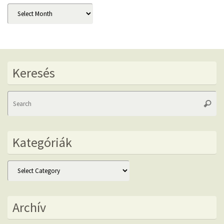
Archív
Keresés
Se
Searc
fo
Kategóriák
Kategóriák
Archív