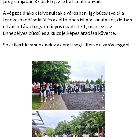
programjában 87 diák fejezte be tanulmányait.
A végzős diákok felvonultak a városban, így búcsúzva el a
lendvai óvodásoktól és az általános iskola tanulóitól, délben
eltáncolták a hagyományos quadrille-t, majd ezt az
ünnepélyes búcsú és a kulcs jelképes átadása követte.
Sok sikert kívánunk nekik az érettségi, illetve a záróvizsgán!