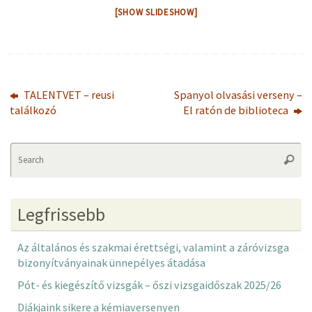
[SHOW SLIDESHOW]
TALENTVET – reusi
Spanyol olvasási verseny –
találkozó
El ratón de biblioteca
Se
Searc
fo
Legfrissebb
Az általános és szakmai érettségi, valamint a záróvizsga
bizonyítványainak ünnepélyes átadása
Pót- és kiegészítő vizsgák – őszi vizsgaidőszak 2025/26
Diákjaink sikere a kémiaversenyen