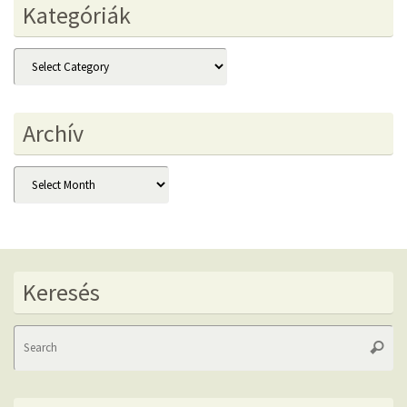
Kategóriák
Kategóriák
Archív
Archív
Keresés
Se
Searc
fo