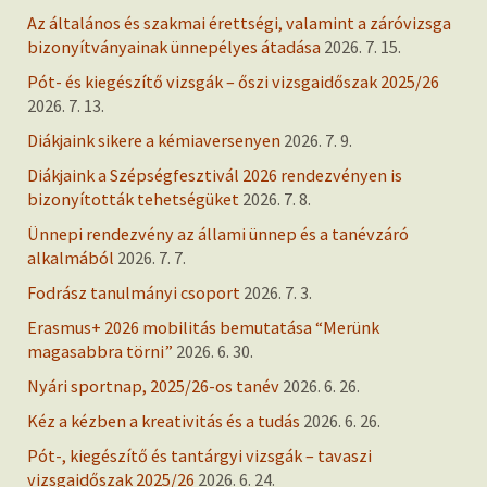
Az általános és szakmai érettségi, valamint a záróvizsga
bizonyítványainak ünnepélyes átadása
2026. 7. 15.
Pót- és kiegészítő vizsgák – őszi vizsgaidőszak 2025/26
2026. 7. 13.
Diákjaink sikere a kémiaversenyen
2026. 7. 9.
Diákjaink a Szépségfesztivál 2026 rendezvényen is
bizonyították tehetségüket
2026. 7. 8.
Ünnepi rendezvény az állami ünnep és a tanévzáró
alkalmából
2026. 7. 7.
Fodrász tanulmányi csoport
2026. 7. 3.
Erasmus+ 2026 mobilitás bemutatása “Merünk
magasabbra törni”
2026. 6. 30.
Nyári sportnap, 2025/26-os tanév
2026. 6. 26.
Kéz a kézben a kreativitás és a tudás
2026. 6. 26.
Pót-, kiegészítő és tantárgyi vizsgák – tavaszi
vizsgaidőszak 2025/26
2026. 6. 24.