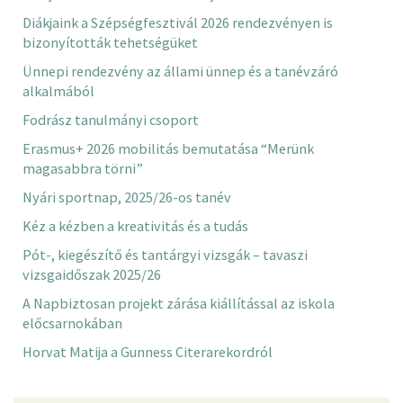
Diákjaink a Szépségfesztivál 2026 rendezvényen is
bizonyították tehetségüket
Ünnepi rendezvény az állami ünnep és a tanévzáró
alkalmából
Fodrász tanulmányi csoport
Erasmus+ 2026 mobilitás bemutatása “Merünk
magasabbra törni”
Nyári sportnap, 2025/26-os tanév
Kéz a kézben a kreativitás és a tudás
Pót-, kiegészítő és tantárgyi vizsgák – tavaszi
vizsgaidőszak 2025/26
A Napbiztosan projekt zárása kiállítással az iskola
előcsarnokában
Horvat Matija a Gunness Citerarekordról