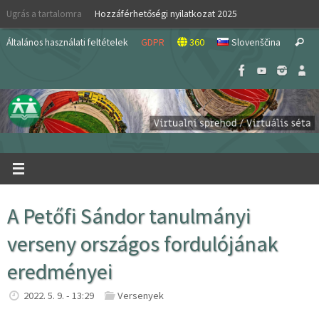
Skip
Ugrás a tartalomra
Hozzáférhetőségi nyilatkozat 2025
to
S
content
Általános használati feltételek
GDPR
360
Slovenščina
Search
fo
A Petőfi Sándor tanulmányi
verseny országos fordulójának
eredményei
2022. 5. 9. - 13:29
Versenyek