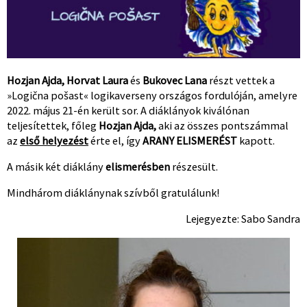
Hozjan
Ajda, Horvat Laura
és
Bukovec Lana
részt vettek a
»Logična pošast« logikaverseny országos fordulóján, amelyre
2022. május 21-én került sor. A diáklányok kiválónan
teljesítettek, főleg
Hozjan Ajda,
aki az összes pontszámmal
az
első helyezést
érte el, így
ARANY ELISMERÉST
kapott.
A másik két diáklány
elismerésben
részesült.
Mindhárom diáklánynak szívből gratulálunk!
Lejegyezte: Sabo Sandra