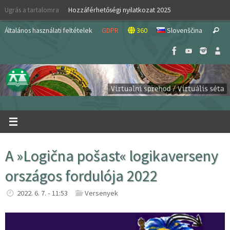
Skip
Ugrás a tartalomra
Hozzáférhetőségi nyilatkozat 2025
to
S
content
Általános használati feltételek
GDPR
360
Slovenščina
Search
fo
A »Logična pošast« logikaverseny
országos fordulója 2022
2022. 6. 7. - 11:53
Versenyek