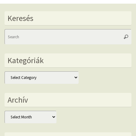
Keresés
Se
Searc
fo
Kategóriák
Kategóriák
Archív
Archív