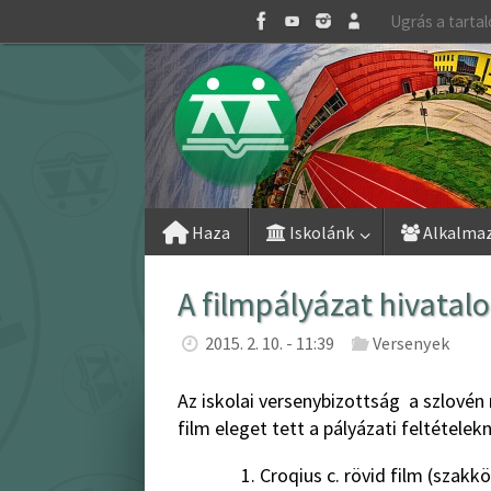
Skip
Ugrás a tarta
to
content
Skip
Haza
Iskolánk
Alkalma
to
content
A filmpályázat hivatal
2015. 2. 10. - 11:39
Versenyek
Az iskolai versenybizottság a szlovén 
film eleget tett a pályázati feltételek
Croqius c. rövid film (szakk