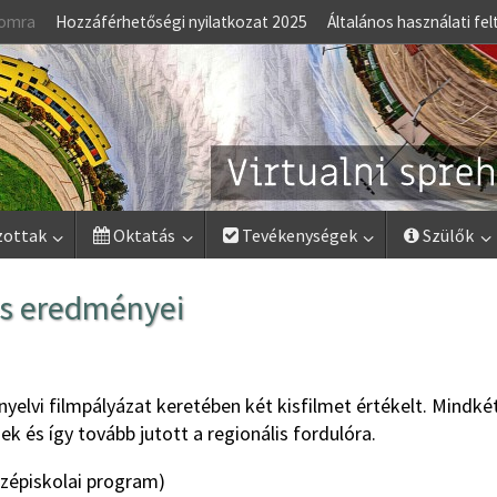
lomra
Hozzáférhetőségi nyilatkozat 2025
Általános használati fel
zottak
Oktatás
Tevékenységek
Szülők
os eredményei
nyelvi filmpályázat keretében két kisfilmet értékelt. Mindké
nek és így tovább jutott a regionális fordulóra.
özépiskolai program)