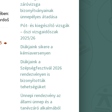
záróvizsga
bizonyítványainak
ében:
ünnepélyes átadása
ardoš
Pót- és kiegészítő vizsgák
– őszi vizsgaidőszak
2025/26
15
Diákjaink sikere a
kémiaversenyen
Diákjaink a
Szépségfesztivál 2026
rendezvényen is
bizonyították
tehetségüket
Ünnepi rendezvény az
állami ünnep és a
tanévzáró alkalmából