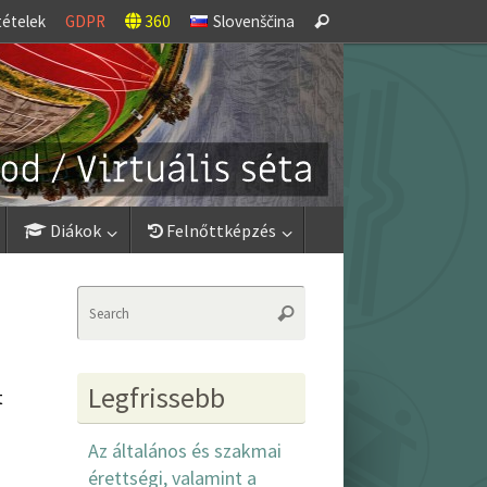
Search
tételek
GDPR
360
Slovenščina
Search
for:
Diákok
Felnőttképzés
Search
Search
for:
Legfrissebb
t
Az általános és szakmai
érettségi, valamint a