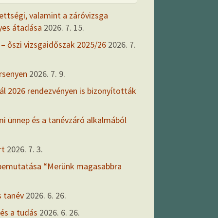
ettségi, valamint a záróvizsga
yes átadása
2026. 7. 15.
 – őszi vizsgaidőszak 2025/26
2026. 7.
ersenyen
2026. 7. 9.
ál 2026 rendezvényen is bizonyították
mi ünnep és a tanévzáró alkalmából
rt
2026. 7. 3.
 bemutatása “Merünk magasabbra
s tanév
2026. 6. 26.
 és a tudás
2026. 6. 26.