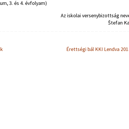
ium, 3. és 4. évfolyam)
Az iskolai versenybizottság nev
Štefan K
ok
Érettségi bál KKI Lendva 20