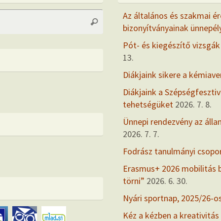
Search
Az általános és szakmai ér
Search
for:
bizonyítványainak ünnepél
Pót- és kiegészítő vizsgák
13.
Diákjaink sikere a kémiav
Diákjaink a Szépségfesztiv
tehetségüket
2026. 7. 8.
Ünnepi rendezvény az álla
2026. 7. 7.
Fodrász tanulmányi csopo
Erasmus+ 2026 mobilitás
törni”
2026. 6. 30.
Nyári sportnap, 2025/26-o
Kéz a kézben a kreativitás