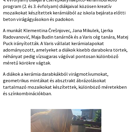
program (2. és 3. évfolyam) diákjaival közösen kreatív
mozaikokat készítettek kerámiából az iskola bejárata előtti
beton virágágyásokon és padokon.
A munkát Klementina Črešnjovec, Jana Mikulek, Ljerka
Radovanović, Maja Budin tanárnők és a Varis cég tanára, Matej
Puck irányították. A Varis vállalat kerámialapokat
adományozott, amelyeket a diákok kisebb darabokra törtek,
néhányat pedig vízsugaras vágóval pontosan különböző
méretű körökre vágtak.
A diákok a kerámia darabkákból virágmotívumokat,
geometrikus mintákat és absztrakt ábrázolásokat
tartalmazó mozaikokat készítettek, különböző méretekben
és színkombinációkban.