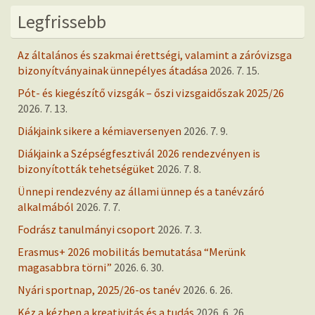
Legfrissebb
Az általános és szakmai érettségi, valamint a záróvizsga
bizonyítványainak ünnepélyes átadása
2026. 7. 15.
Pót- és kiegészítő vizsgák – őszi vizsgaidőszak 2025/26
2026. 7. 13.
Diákjaink sikere a kémiaversenyen
2026. 7. 9.
Diákjaink a Szépségfesztivál 2026 rendezvényen is
bizonyították tehetségüket
2026. 7. 8.
Ünnepi rendezvény az állami ünnep és a tanévzáró
alkalmából
2026. 7. 7.
Fodrász tanulmányi csoport
2026. 7. 3.
Erasmus+ 2026 mobilitás bemutatása “Merünk
magasabbra törni”
2026. 6. 30.
Nyári sportnap, 2025/26-os tanév
2026. 6. 26.
Kéz a kézben a kreativitás és a tudás
2026. 6. 26.