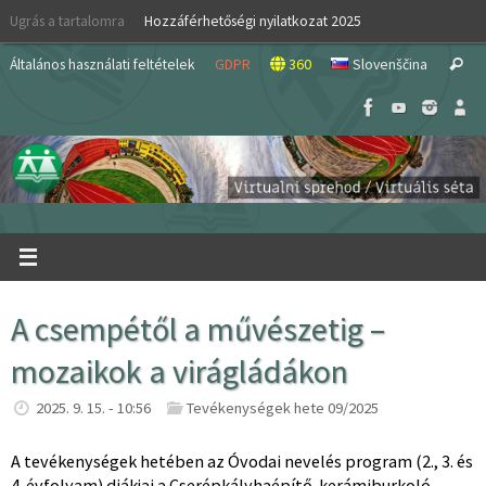
Skip
Ugrás a tartalomra
Hozzáférhetőségi nyilatkozat 2025
to
S
content
Általános használati feltételek
GDPR
360
Slovenščina
Search
fo
A csempétől a művészetig –
mozaikok a virágládákon
2025. 9. 15. - 10:56
Tevékenységek hete 09/2025
A tevékenységek hetében az Óvodai nevelés program (2., 3. és
4. évfolyam) diákjai a Cserépkályhaépítő-kerámiburkoló