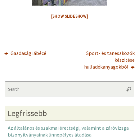
[SHOW SLIDESHOW]
Gazdasági ábécé
Sport- és taneszközök
készítése
hulladékanyagokból
Se
Searc
fo
Legfrissebb
Az általános és szakmai érettségi, valamint a záróvizsga
bizonyítványainak ünnepélyes átadása