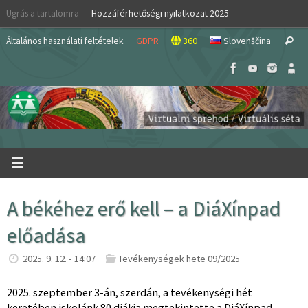
Skip
Ugrás a tartalomra
Hozzáférhetőségi nyilatkozat 2025
to
S
content
Általános használati feltételek
GDPR
360
Slovenščina
Search
fo
A békéhez erő kell – a DiáXínpad
előadása
2025. 9. 12. - 14:07
Tevékenységek hete 09/2025
2025. szeptember 3-án, szerdán, a tevékenységi hét
keretében iskolánk 80 diákja megtekintette a DiáXínpad