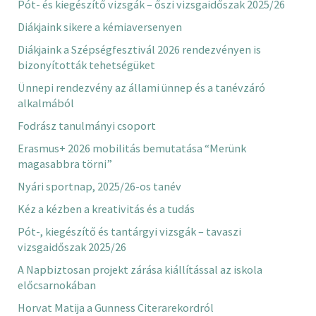
Pót- és kiegészítő vizsgák – őszi vizsgaidőszak 2025/26
Diákjaink sikere a kémiaversenyen
Diákjaink a Szépségfesztivál 2026 rendezvényen is
bizonyították tehetségüket
Ünnepi rendezvény az állami ünnep és a tanévzáró
alkalmából
Fodrász tanulmányi csoport
Erasmus+ 2026 mobilitás bemutatása “Merünk
magasabbra törni”
Nyári sportnap, 2025/26-os tanév
Kéz a kézben a kreativitás és a tudás
Pót-, kiegészítő és tantárgyi vizsgák – tavaszi
vizsgaidőszak 2025/26
A Napbiztosan projekt zárása kiállítással az iskola
előcsarnokában
Horvat Matija a Gunness Citerarekordról