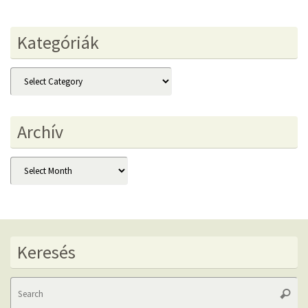
Kategóriák
Kategóriák
Archív
Archív
Keresés
Se
Searc
fo