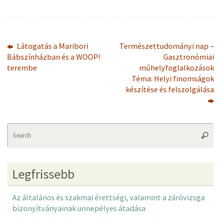
Látogatás a Maribori
Természettudományi nap –
Bábszínházban és a WOOP!
Gasztronómiai
terembe
műhelyfoglalkozások
Téma: Helyi finomságok
készítése és felszolgálása
Se
Searc
fo
Legfrissebb
Az általános és szakmai érettségi, valamint a záróvizsga
bizonyítványainak ünnepélyes átadása