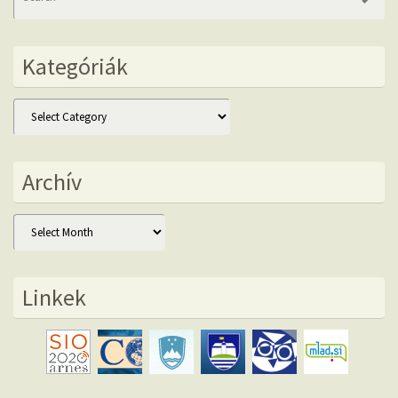
fo
Kategóriák
Kategóriák
Archív
Archív
Linkek