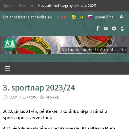
Skip
Ugrás a tartalomra
Hozzáférhetőségi nyilatkozat 2025
to
S
content
Általános használati feltételek
GDPR
360
Slovenščina
Search
fo
3. sportnap 2023/24
2024. 7. 1. - 9:35
Krónika
2022. június 21-én, pénteken iskolánk diákjai számára
sportnapot szerveztünk.
Az 1. évfolyam részére – vadvízi evezés, ill. rafting a Mura