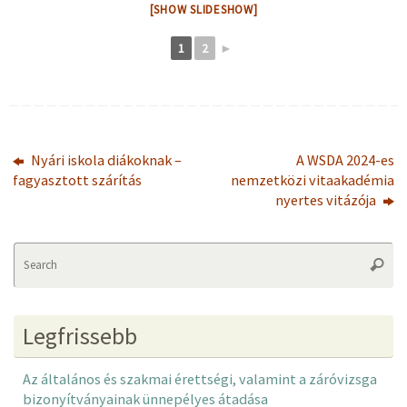
[SHOW SLIDESHOW]
1
2
►
Nyári iskola diákoknak –
A WSDA 2024-es
fagyasztott szárítás
nemzetközi vitaakadémia
nyertes vitázója
Se
Searc
fo
Legfrissebb
Az általános és szakmai érettségi, valamint a záróvizsga
bizonyítványainak ünnepélyes átadása