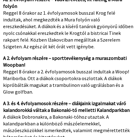
folyón
Reggel 8 órakor az 1. évfolyamosok busszal Krog felé
indultak, ahol megkezdték a Mura folyón való
ereszkedésüket. A diákok és a kísérő tanárok gyönyörű időben
nyolc csónakkal ereszkedtek le Krogtól a bistricai Tinek
rakpart felé. Közben Ižakovciban megálltak a Szerelem
Szigeten. Az egész út két órát vett igénybe.
A 2. évfolyam részére – sporttevékenység a muraszombati
Woopban!
Reggel 8 órakor a 2. évfolyamosok busszal indultak a Woop!
Mariborba. Ott a diákok csoportokra oszlottak. A diákok
kipróbálták magukat a trambulinon való ugrálásban és a
Glow golfban.
A 3. és 4. évfolyamosok részére – diákjaink izgalmakat váró
kalandorokká váltak a Bakonaki-tó melletti Kalandparkban
A diákok Dobronakra, a Bakonaki-tóhoz utaztak. A
kalandparkban a különböző mászóelemekkel,
mászóeszközökkel ismerkedtek, valamint megmérettették