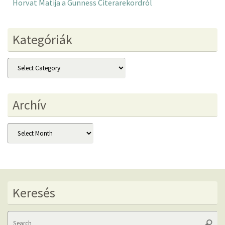
Horvat Matija a Gunness Citerarekordról
Kategóriák
Kategóriák
Archív
Archív
Keresés
Se
Searc