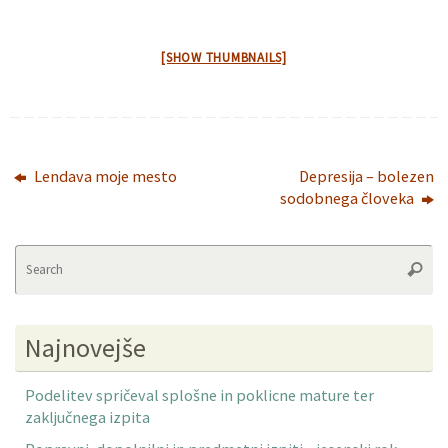
[SHOW THUMBNAILS]
Lendava moje mesto
Depresija – bolezen
sodobnega človeka
Se
Searc
fo
Najnovejše
Podelitev spričeval splošne in poklicne mature ter
zaključnega izpita