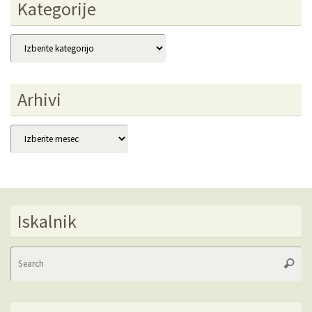
Kategorije
Kategorije
Arhivi
Arhivi
Iskalnik
Se
Searc
fo