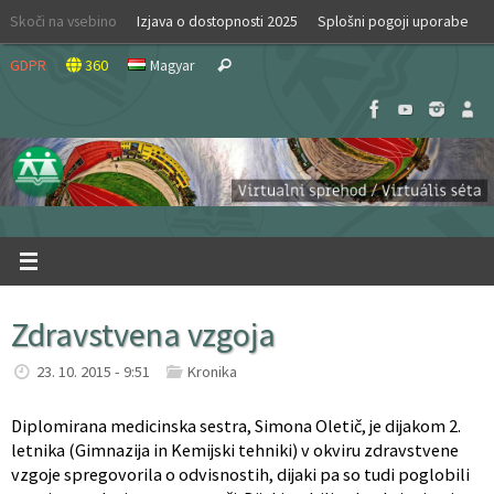
Skip
Skoči na vsebino
Izjava o dostopnosti 2025
Splošni pogoji uporabe
to
Search
content
GDPR
360
Magyar
Search
for:
Zdravstvena vzgoja
23. 10. 2015 - 9:51
Kronika
Diplomirana medicinska sestra, Simona Oletič, je dijakom 2.
letnika (Gimnazija in Kemijski tehniki) v okviru zdravstvene
vzgoje spregovorila o odvisnostih, dijaki pa so tudi poglobili