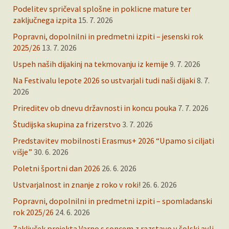
Podelitev spričeval splošne in poklicne mature ter
zaključnega izpita
15. 7. 2026
Popravni, dopolnilni in predmetni izpiti – jesenski rok
2025/26
13. 7. 2026
Uspeh naših dijakinj na tekmovanju iz kemije
9. 7. 2026
Na Festivalu lepote 2026 so ustvarjali tudi naši dijaki
8. 7.
2026
Prireditev ob dnevu državnosti in koncu pouka
7. 7. 2026
Študijska skupina za frizerstvo
3. 7. 2026
Predstavitev mobilnosti Erasmus+ 2026 “Upamo si ciljati
višje”
30. 6. 2026
Poletni športni dan 2026
26. 6. 2026
Ustvarjalnost in znanje z roko v roki!
26. 6. 2026
Popravni, dopolnilni in predmetni izpiti – spomladanski
rok 2025/26
24. 6. 2026
Zaključek projekta Varno s soncem z razstavo v šolski avli