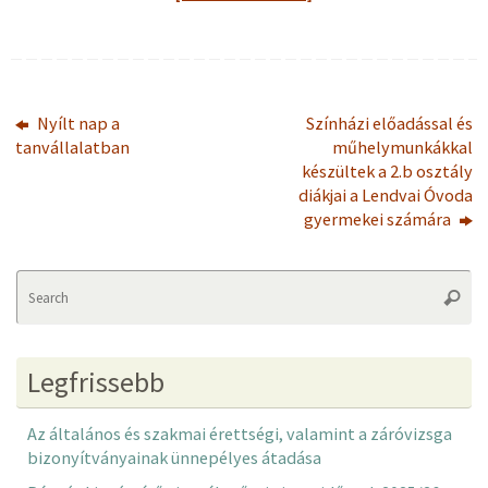
Nyílt nap a
Színházi előadással és
tanvállalatban
műhelymunkákkal
készültek a 2.b osztály
diákjai a Lendvai Óvoda
gyermekei számára
Se
Searc
fo
Legfrissebb
Az általános és szakmai érettségi, valamint a záróvizsga
bizonyítványainak ünnepélyes átadása