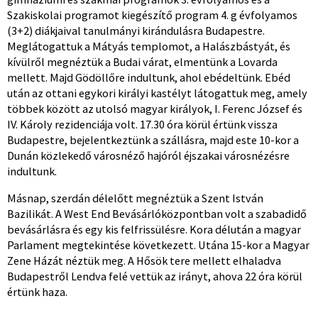
Szakiskolai programot kiegészítő program 4. g évfolyamos
(3+2) diákjaival tanulmányi kirándulásra Budapestre.
Meglátogattuk a Mátyás templomot, a Halászbástyát, és
kívülről megnéztük a Budai várat, elmentünk a Lovarda
mellett. Majd Gödöllőre indultunk, ahol ebédeltünk. Ebéd
után az ottani egykori királyi kastélyt látogattuk meg, amely
többek között az utolsó magyar királyok, I. Ferenc József és
IV. Károly rezidenciája volt. 17.30 óra körül értünk vissza
Budapestre, bejelentkeztünk a szállásra, majd este 10-kor a
Dunán közlekedő városnéző hajóról éjszakai városnézésre
indultunk.
Másnap, szerdán délelőtt megnéztük a Szent István
Bazilikát. A West End Bevásárlóközpontban volt a szabadidő
bevásárlásra és egy kis felfrissülésre. Kora délután a magyar
Parlament megtekintése következett. Utána 15-kor a Magyar
Zene Házát néztük meg. A Hősök tere mellett elhaladva
Budapestről Lendva felé vettük az irányt, ahova 22 óra körül
értünk haza.