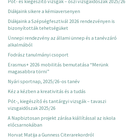
Pót- és kiegészítő vizsgák – őszi vizsgaidőszak 2025/26
Diákjaink sikere a kémiaversenyen
Diákjaink a Szépségfesztivál 2026 rendezvényen is
bizonyították tehetségüket
Ünnepi rendezvény az állami ünnep és a tanévzáró
alkalmából
Fodrász tanulmányi csoport
Erasmus+ 2026 mobilitás bemutatása “Merünk
magasabbra törni”
Nyári sportnap, 2025/26-os tanév
Kéz a kézben a kreativitás és a tudás
Pót-, kiegészítő és tantárgyi vizsgák – tavaszi
vizsgaidőszak 2025/26
A Napbiztosan projekt zárása kiállítással az iskola
előcsarnokában
Horvat Matija a Gunness Citerarekordról