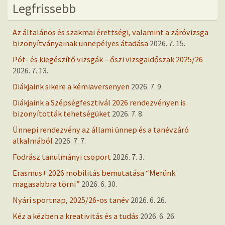
Legfrissebb
Az általános és szakmai érettségi, valamint a záróvizsga
bizonyítványainak ünnepélyes átadása
2026. 7. 15.
Pót- és kiegészítő vizsgák – őszi vizsgaidőszak 2025/26
2026. 7. 13.
Diákjaink sikere a kémiaversenyen
2026. 7. 9.
Diákjaink a Szépségfesztivál 2026 rendezvényen is
bizonyították tehetségüket
2026. 7. 8.
Ünnepi rendezvény az állami ünnep és a tanévzáró
alkalmából
2026. 7. 7.
Fodrász tanulmányi csoport
2026. 7. 3.
Erasmus+ 2026 mobilitás bemutatása “Merünk
magasabbra törni”
2026. 6. 30.
Nyári sportnap, 2025/26-os tanév
2026. 6. 26.
Kéz a kézben a kreativitás és a tudás
2026. 6. 26.