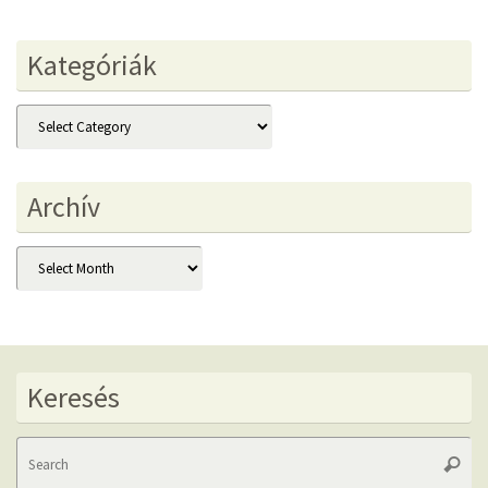
Kategóriák
Kategóriák
Archív
Archív
Keresés
Se
Searc
fo