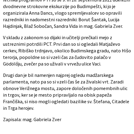
dvodnevne strokovne ekskurzije po Budimpešti, ki jo je
organizirala Anna Dancs, vlogo spremljevalcev so opravili
razredniki in nadomestni razredniki: Borut Šantak, Lucija
Hajdinjak, Blaž Sobočan, Sandra Vida in mag. Gabriela Zver.
V skladu z zakonom so dijaki in učitelji prečkali mejo z
ustreznimi potrdili PCT. Prvi dan so si ogledali Matjaževo
cerkev, Ribiško trdnjavo, okolico Budimskega gradu, nato Hišo
terorja, popoldne so si vzeli čas za čudovito palačo v
Gödölőju, zvečer pa so uživali v vrvežu ulice Vaci.
Drugi dan je bil namenjen najprej ogledu madžarskega
parlamenta, nato pa so si vzeli čas še za živalski vrt. Zaradi
obnove Verižnega mostu, zapore določenih pomembnih ulic
in trgov, ker se je mesto pripravljalo na obisk papeža
Frančiška, si niso mogli ogledati bazilike sv. Štefana, Citadele
in Trga herojev.
Zapisala: mag. Gabriela Zver