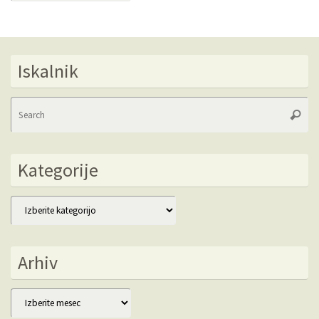
Iskalnik
Se
Searc
fo
Kategorije
Kategorije
Arhiv
Arhiv