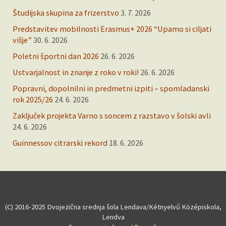
Študijska skupina za frizerstvo
3. 7. 2026
Predstavitev mobilnosti Erasmus+ 2026 “Upamo si ciljati
višje”
30. 6. 2026
Poletni športni dan 2026
26. 6. 2026
Ustvarjalnost in znanje z roko v roki!
26. 6. 2026
Popravni, dopolnilni in predmetni izpiti – spomladanski
rok 2025/26
24. 6. 2026
Zaključek projekta Varno s soncem z razstavo v šolski avli
24. 6. 2026
Guinnessov citrarski rekord
18. 6. 2026
(C) 2016-2025 Dvojezična srednja šola Lendava/Kétnyelvű Középiskola,
Lendva