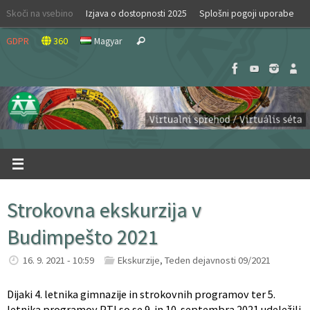
Skip
Skoči na vsebino
Izjava o dostopnosti 2025
Splošni pogoji uporabe
to
Search
content
GDPR
360
Magyar
Search
for:
Strokovna ekskurzija v
Budimpešto 2021
16. 9. 2021 - 10:59
Ekskurzije
,
Teden dejavnosti 09/2021
Dijaki 4. letnika gimnazije in strokovnih programov ter 5.
letnika programov PTI so se 9. in 10. septembra 2021 udeležili