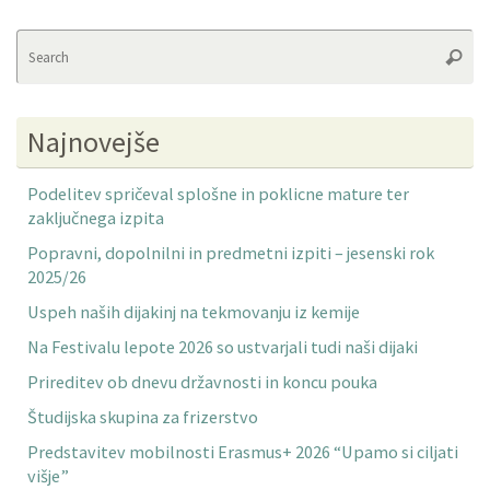
Se
Searc
fo
Najnovejše
Podelitev spričeval splošne in poklicne mature ter
zaključnega izpita
Popravni, dopolnilni in predmetni izpiti – jesenski rok
2025/26
Uspeh naših dijakinj na tekmovanju iz kemije
Na Festivalu lepote 2026 so ustvarjali tudi naši dijaki
Prireditev ob dnevu državnosti in koncu pouka
Študijska skupina za frizerstvo
Predstavitev mobilnosti Erasmus+ 2026 “Upamo si ciljati
višje”