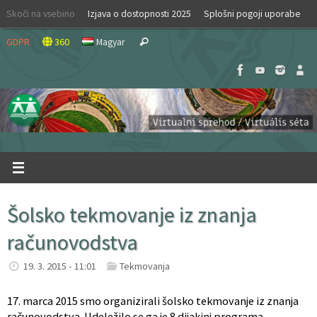
Skip
Skoči na vsebino
Izjava o dostopnosti 2025
Splošni pogoji uporabe
to
Search
content
GDPR
360
Magyar
Search
for:
Šolsko tekmovanje iz znanja
računovodstva
19. 3. 2015 - 11:01
Tekmovanja
17. marca 2015 smo organizirali šolsko tekmovanje iz znanja
računovodstva. Udeležilo se ga je 8 dijakinj programa