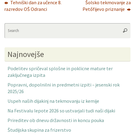
Tehniški dan za učence 8.
Šolsko tekmovanje za
razredov OŠ Odranci
Petőfijevo priznanje
Se
Searc
fo
Najnovejše
Podelitev spričeval splošne in poklicne mature ter
zaključnega izpita
Popravni, dopolnilni in predmetni izpiti – jesenski rok
2025/26
Uspeh naših dijakinj na tekmovanju iz kemije
Na Festivalu lepote 2026 so ustvarjali tudi naši dijaki
Prireditev ob dnevu državnosti in koncu pouka
Študijska skupina za frizerstvo