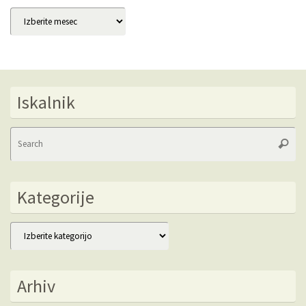
Arhivi
Iskalnik
Se
Searc
fo
Kategorije
Kategorije
Arhiv