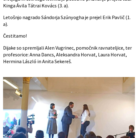
Kinga Ávila Tátrai Kovács (3. a).
Letošnjo nagrado Sándorja Szúnyogha je prejel Erik Pavlič (1.
a).
Čestitamo!
Dijake so spremljali Alen Vugrinec, pomočnik ravnateljice, ter
profesorice: Anna Dancs, Aleksandra Horvat, Laura Horvat,
Hermina László in Anita Sekereš.