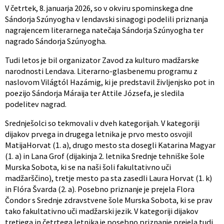
V četrtek, 8. januarja 2026, so v okviru spominskega dne
Sándorja Szúnyogha v lendavski sinagogi podelili priznanja
nagrajencem literarnega natečaja Sándorja Szúnyogha ter
nagrado Sándorja Szúnyogha.
Tudi letos je bil organizator Zavod za kulturo madžarske
narodnosti Lendava. Literarno-glasbenemu programu z
naslovom Világtól Hazámig, ki je predstavil življenjsko pot in
poezijo Sándorja Máraija ter Attile Józsefa, je sledila
podelitev nagrad.
Srednješolci so tekmovali v dveh kategorijah. V kategoriji
dijakov prvega in drugega letnika je prvo mesto osvojil
MatijaHorvat (1. a), drugo mesto sta dosegli Katarina Magyar
(1. a) in Lana Grof (dijakinja 2. letnika Srednje tehniške šole
Murska Sobota, ki se na naši šoli fakultativno uči
madžarščino), tretje mesto pa sta zasedli Laura Horvat (1. k)
in Flóra Švarda (2. a). Posebno priznanje je prejela Flora
Čondor s Srednje zdravstvene šole Murska Sobota, ki se prav
tako fakultativno uči madžarski jezik. V kategoriji dijakov
tretjega in četrtega letnika je posebno priznanje prejela tudi