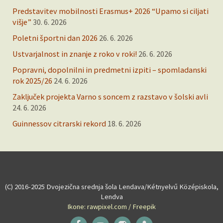
Predstavitev mobilnosti Erasmus+ 2026 “Upamo si ciljati
višje”
30. 6. 2026
Poletni športni dan 2026
26. 6. 2026
Ustvarjalnost in znanje z roko v roki!
26. 6. 2026
Popravni, dopolnilni in predmetni izpiti – spomladanski
rok 2025/26
24. 6. 2026
Zaključek projekta Varno s soncem z razstavo v šolski avli
24. 6. 2026
Guinnessov citrarski rekord
18. 6. 2026
(C) 2016-2025 Dvojezična srednja šola Lendava/Kétnyelvű Középiskola,
Lendva
Ikone: rawpixel.com / Freepik