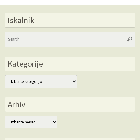
Iskalnik
Se
Searc
fo
Kategorije
Kategorije
Arhiv
Arhiv