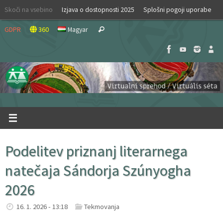
Skip
Skoči na vsebino
Izjava o dostopnosti 2025
Splošni pogoji uporabe
to
Search
content
GDPR
360
Magyar
Search
for:
Podelitev priznanj literarnega
natečaja Sándorja Szúnyogha
2026
16. 1. 2026 - 13:18
Tekmovanja