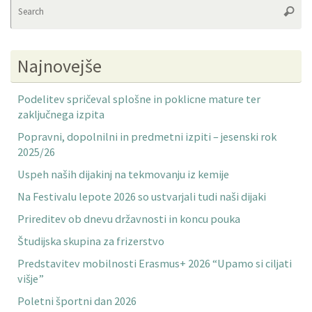
Se
Searc
fo
Najnovejše
Podelitev spričeval splošne in poklicne mature ter
zaključnega izpita
Popravni, dopolnilni in predmetni izpiti – jesenski rok
2025/26
Uspeh naših dijakinj na tekmovanju iz kemije
Na Festivalu lepote 2026 so ustvarjali tudi naši dijaki
Prireditev ob dnevu državnosti in koncu pouka
Študijska skupina za frizerstvo
Predstavitev mobilnosti Erasmus+ 2026 “Upamo si ciljati
višje”
Poletni športni dan 2026