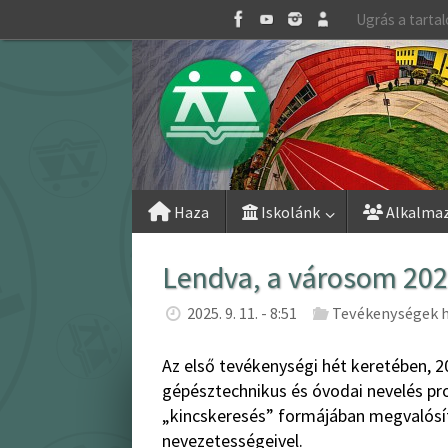
Skip
Ugrás a tarta
to
content
Skip
Haza
Iskolánk
Alkalma
to
content
Lendva, a városom 20
2025. 9. 11. - 8:51
Tevékenységek h
Az első tevékenységi hét keretében, 
gépésztechnikus és óvodai nevelés pro
„kincskeresés” formájában megvalósí
nevezetességeivel.