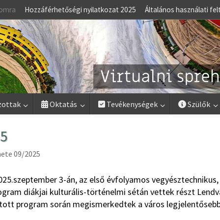
lomra
Hozzáférhetőségi nyilatkozat 2025
Általános használati fel
zottak
Oktatás
Tevékenységek
Szülők
25
ete 09/2025
2025.szeptember 3-án, az első évfolyamos vegyésztechnikus,
gram diákjai kulturális-történelmi sétán vettek részt Lendv
tott program során megismerkedtek a város legjelentőseb