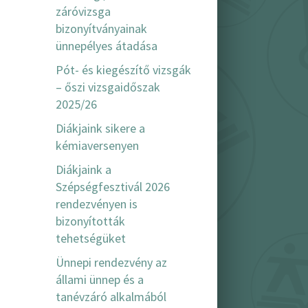
záróvizsga
bizonyítványainak
ünnepélyes átadása
Pót- és kiegészítő vizsgák
– őszi vizsgaidőszak
2025/26
Diákjaink sikere a
kémiaversenyen
Diákjaink a
Szépségfesztivál 2026
rendezvényen is
bizonyították
tehetségüket
Ünnepi rendezvény az
állami ünnep és a
tanévzáró alkalmából