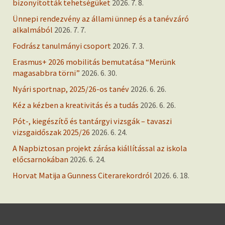
bizonyították tehetségüket
2026. 7. 8.
Ünnepi rendezvény az állami ünnep és a tanévzáró
alkalmából
2026. 7. 7.
Fodrász tanulmányi csoport
2026. 7. 3.
Erasmus+ 2026 mobilitás bemutatása “Merünk
magasabbra törni”
2026. 6. 30.
Nyári sportnap, 2025/26-os tanév
2026. 6. 26.
Kéz a kézben a kreativitás és a tudás
2026. 6. 26.
Pót-, kiegészítő és tantárgyi vizsgák – tavaszi
vizsgaidőszak 2025/26
2026. 6. 24.
A Napbiztosan projekt zárása kiállítással az iskola
előcsarnokában
2026. 6. 24.
Horvat Matija a Gunness Citerarekordról
2026. 6. 18.