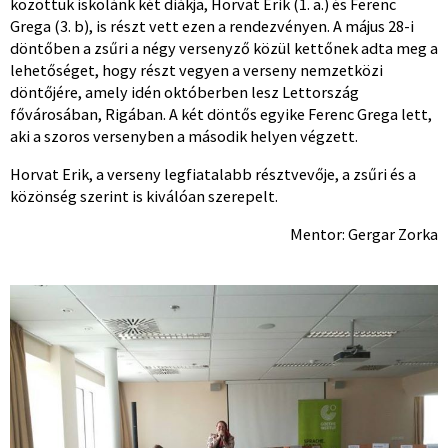
közöttük iskolánk két diákja, Horvat Erik (1. a.) és Ferenc
Grega (3. b), is részt vett ezen a rendezvényen. A május 28-i
döntőben a zsűri a négy versenyző közül kettőnek adta meg a
lehetőséget, hogy részt vegyen a verseny nemzetközi
döntőjére, amely idén októberben lesz Lettország
fővárosában, Rigában. A két döntős egyike Ferenc Grega lett,
aki a szoros versenyben a második helyen végzett.
Horvat Erik, a verseny legfiatalabb résztvevője, a zsűri és a
közönség szerint is kiválóan szerepelt.
Mentor: Gergar Zorka