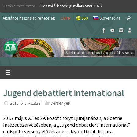
Skip
Ugrás a tartalomra
Hozzáférhetőségi nyilatkozat 2025
to
S
content
Általános használati feltételek
GDPR
360
Slovenščina
Search
fo
Jugend debattiert international
2015. 6. 3. - 12:22
Versenyek
2015. május 25. és 29. között folyt Ljubljanában, a Goethe
Intézet szervezésében, a „Jugend debattiert international”
c. disputa verseny előkészülete. Nyolc fiatal disputa,