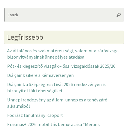
Se
Searc
fo
Legfrissebb
Az általános és szakmai érettségi, valamint a záróvizsga
bizonyítványainak ünnepélyes átadása
Pót- és kiegészítő vizsgák – őszi vizsgaidőszak 2025/26
Diákjaink sikere a kémiaversenyen
Diákjaink a Szépségfesztivál 2026 rendezvényen is
bizonyították tehetségüket
Ünnepi rendezvény az állami ünnep és a tanévzáró
alkalmából
Fodrász tanulmányi csoport
Erasmus+ 2026 mobilitás bemutatása “Merünk