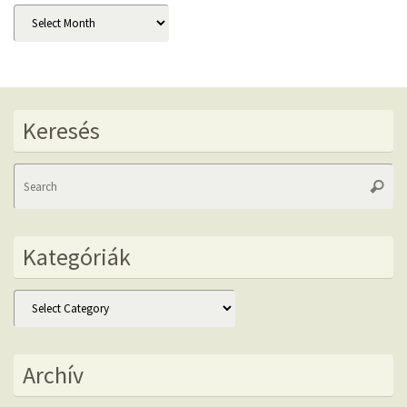
Archív
Keresés
Se
Searc
fo
Kategóriák
Kategóriák
Archív