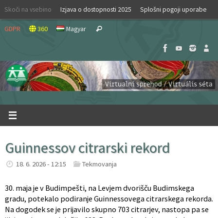
Skip
Skoči na vsebino
Izjava o dostopnosti 2025
Splošni pogoji uporabe
to
Search
content
GDPR
360
Magyar
Search
for:
Guinnessov citrarski rekord
18. 6. 2026 - 12:15
Tekmovanja
30. maja je v Budimpešti, na Levjem dvorišču Budimskega
gradu, potekalo podiranje Guinnessovega citrarskega rekorda.
Na dogodek se je prijavilo skupno 703 citrarjev, nastopa pa se