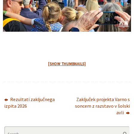
[SHOW THUMBNAILS]
Rezultati zaključnega
Zaključek projekta Varno s
izpita 2026
soncem z razstavo v šolski
avli
Se
Searc