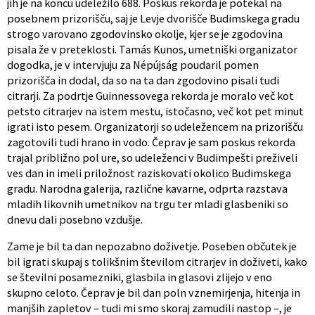
jih je na koncu udeležilo 688. Poskus rekorda je potekal na
posebnem prizorišču, saj je Levje dvorišče Budimskega gradu
strogo varovano zgodovinsko okolje, kjer se je zgodovina
pisala že v preteklosti. Tamás Kunos, umetniški organizator
dogodka, je v intervjuju za Népújság poudaril pomen
prizorišča in dodal, da so na ta dan zgodovino pisali tudi
citrarji. Za podrtje Guinnessovega rekorda je moralo več kot
petsto citrarjev na istem mestu, istočasno, več kot pet minut
igrati isto pesem. Organizatorji so udeležencem na prizorišču
zagotovili tudi hrano in vodo. Čeprav je sam poskus rekorda
trajal približno pol ure, so udeleženci v Budimpešti preživeli
ves dan in imeli priložnost raziskovati okolico Budimskega
gradu. Narodna galerija, različne kavarne, odprta razstava
mladih likovnih umetnikov na trgu ter mladi glasbeniki so
dnevu dali posebno vzdušje.
Zame je bil ta dan nepozabno doživetje. Poseben občutek je
bil igrati skupaj s tolikšnim številom citrarjev in doživeti, kako
se številni posamezniki, glasbila in glasovi zlijejo v eno
skupno celoto. Čeprav je bil dan poln vznemirjenja, hitenja in
manjših zapletov – tudi mi smo skoraj zamudili nastop –, je