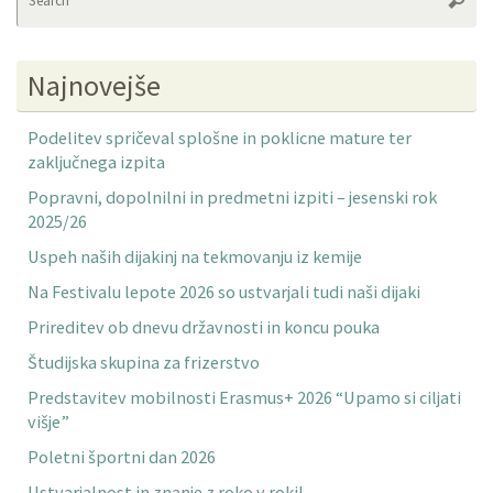
fo
Najnovejše
Podelitev spričeval splošne in poklicne mature ter
zaključnega izpita
Popravni, dopolnilni in predmetni izpiti – jesenski rok
2025/26
Uspeh naših dijakinj na tekmovanju iz kemije
Na Festivalu lepote 2026 so ustvarjali tudi naši dijaki
Prireditev ob dnevu državnosti in koncu pouka
Študijska skupina za frizerstvo
Predstavitev mobilnosti Erasmus+ 2026 “Upamo si ciljati
višje”
Poletni športni dan 2026
Ustvarjalnost in znanje z roko v roki!