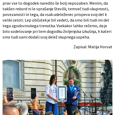
prav vse to dogodek naredilo še bolj nepozaben. Menim, da
takšen rekord ni le vprašanje številk, temveč tudi skupnosti,
povezanosti in tega, da vsak udeleženec prispeva svoj del k
veliki celoti. Lep občutek je bil vedeti, da smo bili tudi mi del
tega zgodovinskega trenutka. Vsekakor lahko rečemo, da je
bilo sodelovanje pri tem dogodku življenjska izkušnja, h kateri
smo tudi sami dodali svoj delež skupnega uspeha.
Zapisal: Matija Horvat