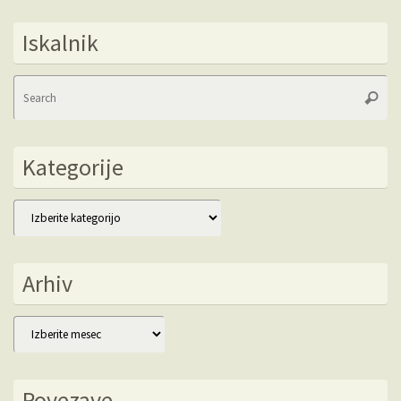
Iskalnik
Se
Searc
fo
Kategorije
Kategorije
Arhiv
Arhiv
Povezave