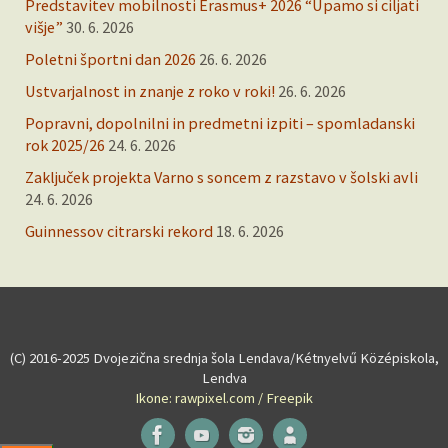
Predstavitev mobilnosti Erasmus+ 2026 “Upamo si ciljati
višje”
30. 6. 2026
Poletni športni dan 2026
26. 6. 2026
Ustvarjalnost in znanje z roko v roki!
26. 6. 2026
Popravni, dopolnilni in predmetni izpiti – spomladanski
rok 2025/26
24. 6. 2026
Zaključek projekta Varno s soncem z razstavo v šolski avli
24. 6. 2026
Guinnessov citrarski rekord
18. 6. 2026
(C) 2016-2025 Dvojezična srednja šola Lendava/Kétnyelvű Középiskola,
Lendva
Ikone: rawpixel.com / Freepik