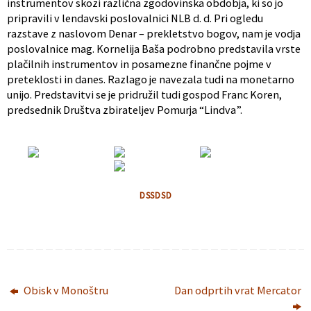
instrumentov skozi različna zgodovinska obdobja, ki so jo
pripravili v lendavski poslovalnici NLB d. d. Pri ogledu
razstave z naslovom Denar – prekletstvo bogov, nam je vodja
poslovalnice mag. Kornelija Baša podrobno predstavila vrste
plačilnih instrumentov in posamezne finančne pojme v
preteklosti in danes. Razlago je navezala tudi na monetarno
unijo. Predstavitvi se je pridružil tudi gospod Franc Koren,
predsednik Društva zbirateljev Pomurja “Lindva”.
DSSDSD
Obisk v Monoštru
Dan odprtih vrat Mercator