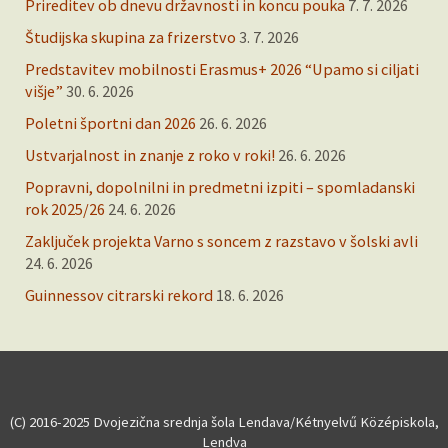
Prireditev ob dnevu državnosti in koncu pouka
7. 7. 2026
Študijska skupina za frizerstvo
3. 7. 2026
Predstavitev mobilnosti Erasmus+ 2026 “Upamo si ciljati
višje”
30. 6. 2026
Poletni športni dan 2026
26. 6. 2026
Ustvarjalnost in znanje z roko v roki!
26. 6. 2026
Popravni, dopolnilni in predmetni izpiti – spomladanski
rok 2025/26
24. 6. 2026
Zaključek projekta Varno s soncem z razstavo v šolski avli
24. 6. 2026
Guinnessov citrarski rekord
18. 6. 2026
(C) 2016-2025 Dvojezična srednja šola Lendava/Kétnyelvű Középiskola,
Lendva