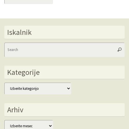
Iskalnik
Se
Searc
fo
Kategorije
Kategorije
Arhiv
Arhiv