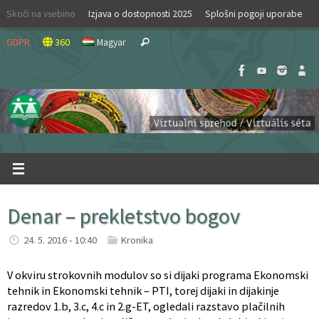
Skip
Skoči na vsebino
Izjava o dostopnosti 2025
Splošni pogoji uporabe
to
Search
content
GDPR
360
Magyar
Search
for:
Denar – prekletstvo bogov
24. 5. 2016 - 10:40
Kronika
V okviru strokovnih modulov so si dijaki programa Ekonomski
tehnik in Ekonomski tehnik – PTI, torej dijaki in dijakinje
razredov 1.b, 3.c, 4.c in 2.g-ET, ogledali razstavo plačilnih