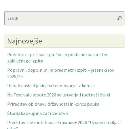
Se
Searc
fo
Najnovejše
Podelitev spričeval splošne in poklicne mature ter
zaključnega izpita
Popravni, dopolnilni in predmetni izpiti – jesenski rok
2025/26
Uspeh naših dijakinj na tekmovanju iz kemije
Na Festivalu lepote 2026 so ustvarjali tudi naši dijaki
Prireditev ob dnevu državnosti in koncu pouka
Študijska skupina za frizerstvo
Predstavitev mobilnosti Erasmus+ 2026 “Upamo si ciljati
višje”