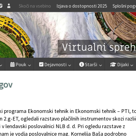
Skoči na vsebino
Izjava o dostopnosti 2025
Splošni pog
Pouk
Dejavnosti
Starši
Dijaki
ogov
aki programa Ekonomski tehnik in Ekonomski tehnik – PTI, to
c in 2.g-ET, ogledali razstavo plačilnih instrumentov skozi razl
i v lendavski poslovalnici NLB d. d. Pri ogledu razstave z
nam je vodja poslovalnice mag. Kornelija Baša podrobno