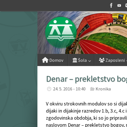
Skip
to
content
Skip
Domov
Šola
Zaposleni
to
content
Denar – prekletstvo b
24. 5. 2016 - 10:40
Kronika
V okviru strokovnih modulov so si dij
dijaki in dijakinje razredov 1.b, 3.c, 4.
zgodovinska obdobja, ki so jo pripravil
naslovom Denar – prekletstvo bogov, 