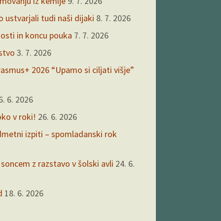
kmovanju iz kemije
9. 7. 2026
ustvarjali tudi naši dijaki
8. 7. 2026
nosti in koncu pouka
7. 7. 2026
rstvo
3. 7. 2026
asmus+ 2026 “Upamo si ciljati višje”
6. 6. 2026
oko v roki!
26. 6. 2026
edmetni izpiti – spomladanski rok
 soncem z razstavo v šolski avli
24. 6.
d
18. 6. 2026