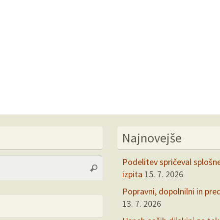
Najnovejše
Search
Podelitev spričeval splošn
Search
for:
izpita
15. 7. 2026
Popravni, dopolnilni in pre
13. 7. 2026