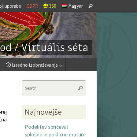
Search
oji uporabe
GDPR
360
Magyar
Search
for:
Izredno izobraževanje
Search
Search
for:
Najnovejše
rej
ična
Podelitev spričeval
splošne in poklicne mature