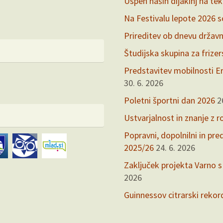
Uspeh naših dijakinj na te
Na Festivalu lepote 2026 so 
Prireditev ob dnevu držav
Študijska skupina za frize
Predstavitev mobilnosti Er
30. 6. 2026
Poletni športni dan 2026
2
Ustvarjalnost in znanje z r
Popravni, dopolnilni in pr
2025/26
24. 6. 2026
Zaključek projekta Varno s
2026
Guinnessov citrarski rekor