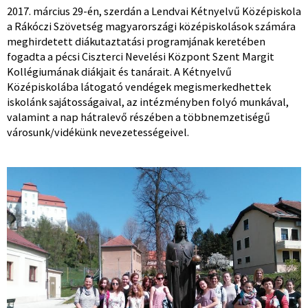
2017. március 29-én, szerdán a Lendvai Kétnyelvű Középiskola
a Rákóczi Szövetség magyarországi középiskolások számára
meghirdetett diákutaztatási programjának keretében
fogadta a pécsi Ciszterci Nevelési Központ Szent Margit
Kollégiumának diákjait és tanárait. A Kétnyelvű
Középiskolába látogató vendégek megismerkedhettek
iskolánk sajátosságaival, az intézményben folyó munkával,
valamint a nap hátralevő részében a többnemzetiségű
városunk/vidékünk nevezetességeivel.