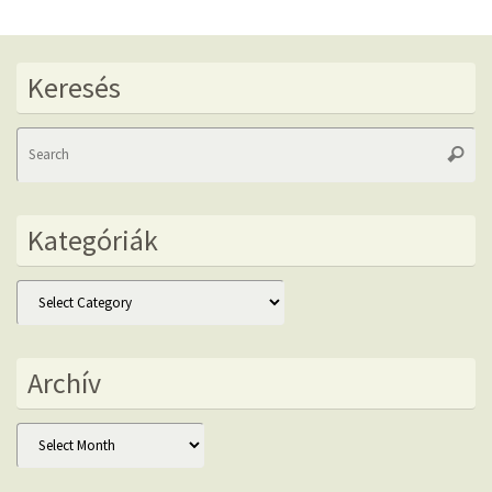
Keresés
Se
Searc
fo
Kategóriák
Kategóriák
Archív
Archív