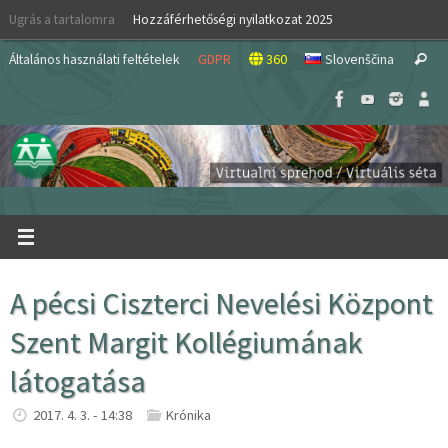
Skip
Ugrás a tartalomra
Hozzáférhetőségi nyilatkozat 2025
to
S
content
Általános használati feltételek
GDPR
360
Slovenščina
Search
fo
A pécsi Ciszterci Nevelési Központ
Szent Margit Kollégiumának
látogatása
2017. 4. 3. - 14:38
Krónika