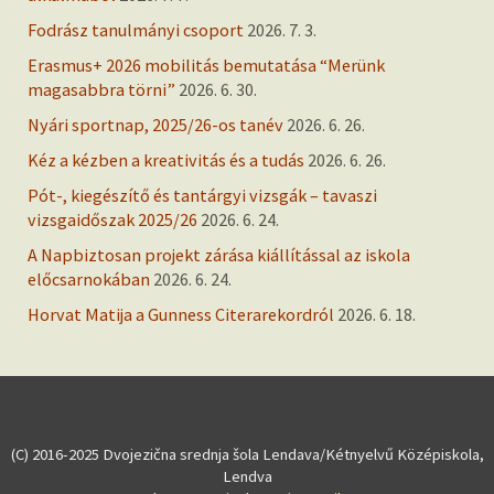
Fodrász tanulmányi csoport
2026. 7. 3.
Erasmus+ 2026 mobilitás bemutatása “Merünk
magasabbra törni”
2026. 6. 30.
Nyári sportnap, 2025/26-os tanév
2026. 6. 26.
Kéz a kézben a kreativitás és a tudás
2026. 6. 26.
Pót-, kiegészítő és tantárgyi vizsgák – tavaszi
vizsgaidőszak 2025/26
2026. 6. 24.
A Napbiztosan projekt zárása kiállítással az iskola
előcsarnokában
2026. 6. 24.
Horvat Matija a Gunness Citerarekordról
2026. 6. 18.
(C) 2016-2025 Dvojezična srednja šola Lendava/Kétnyelvű Középiskola,
Lendva