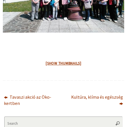
[SHOW THUMBNAILS]
Tavaszi akció az Öko-
Kultúra, klíma és egészség
kertben
Se
Searc
fo