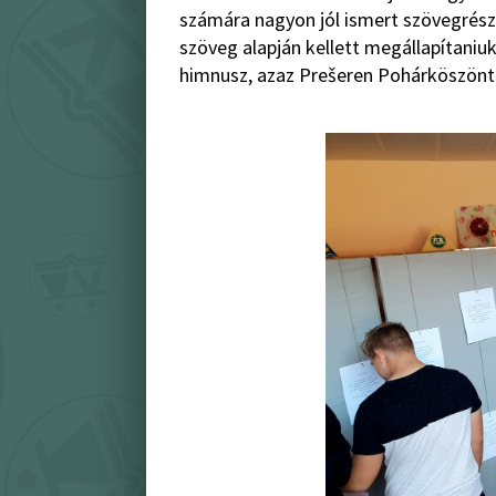
számára nagyon jól ismert szövegrészl
szöveg alapján kellett megállapítaniuk
himnusz, azaz Prešeren Pohárköszöntő