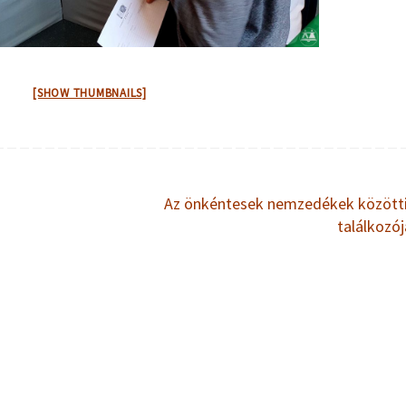
[SHOW THUMBNAILS]
Az önkéntesek nemzedékek közötti
találkozó