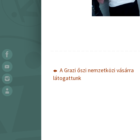
A Grazi őszi nemzetközi vásárra
látogattunk