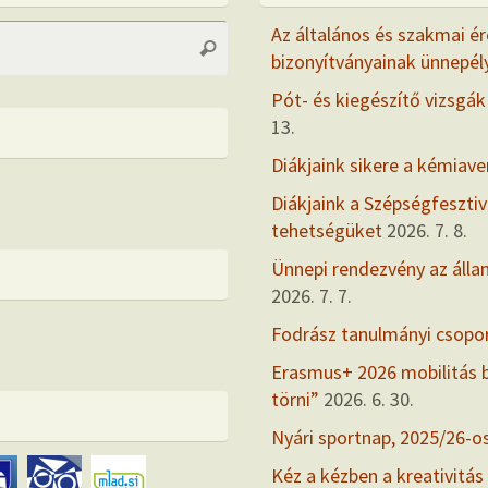
Search
Az általános és szakmai ér
Search
for:
bizonyítványainak ünnepél
Pót- és kiegészítő vizsgák
13.
Diákjaink sikere a kémiav
Diákjaink a Szépségfesztiv
tehetségüket
2026. 7. 8.
Ünnepi rendezvény az álla
2026. 7. 7.
Fodrász tanulmányi csopo
Erasmus+ 2026 mobilitás
törni”
2026. 6. 30.
Nyári sportnap, 2025/26-o
Kéz a kézben a kreativitás