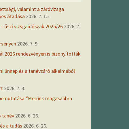
ettségi, valamint a záróvizsga
yes átadása
2026. 7. 15.
 – őszi vizsgaidőszak 2025/26
2026. 7.
ersenyen
2026. 7. 9.
ál 2026 rendezvényen is bizonyították
mi ünnep és a tanévzáró alkalmából
rt
2026. 7. 3.
 bemutatása “Merünk magasabbra
s tanév
2026. 6. 26.
 és a tudás
2026. 6. 26.