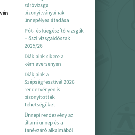
záróvizsga
bizonyítványainak
ovén
ünnepélyes átadása
Pót- és kiegészítő vizsgák
– őszi vizsgaidőszak
2025/26
Diákjaink sikere a
kémiaversenyen
Diákjaink a
Szépségfesztivál 2026
rendezvényen is
bizonyították
tehetségüket
Ünnepi rendezvény az
állami ünnep és a
tanévzáró alkalmából