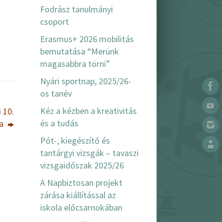
Fodrász tanulmányi
csoport
Erasmus+ 2026 mobilitás
bemutatása “Merünk
magasabbra törni”
Nyári sportnap, 2025/26-
os tanév
Kéz a kézben a kreativitás
 10.
és a tudás
ja
Pót-, kiegészítő és
tantárgyi vizsgák – tavaszi
vizsgaidőszak 2025/26
A Napbiztosan projekt
zárása kiállítással az
iskola előcsarnokában