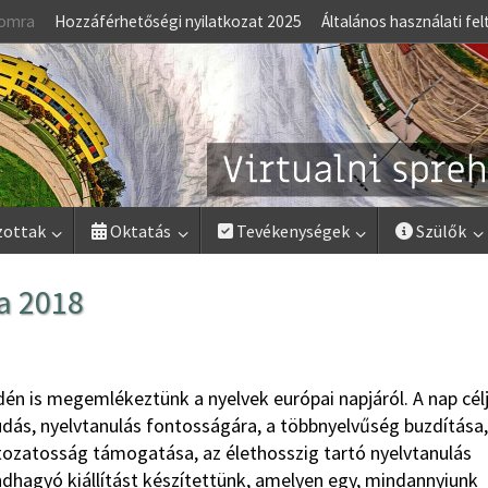
lomra
Hozzáférhetőségi nyilatkozat 2025
Általános használati fel
zottak
Oktatás
Tevékenységek
Szülők
a 2018
én is megemlékeztünk a nyelvek európai napjáról. A nap cél
dás, nyelvtanulás fontosságára, a többnyelvűség buzdítása,
áltozatosság támogatása, az élethosszig tartó nyelvtanulás
endhagyó kiállítást készítettünk, amelyen egy, mindannyiunk