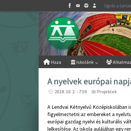
Skip
Ugrás a tarta
to
content
Skip
Haza
Iskolánk
Alkalma
to
content
A nyelvek európai napj
2018. 10. 2. - 7:59
Projektek
A Lendvai Kétnyelvű Középiskolában id
figyelmeztetni az embereket a nyelvtu
európai gazdag nyelvi és kulturális v
lelkesítése. Az iskola aulájában egy r