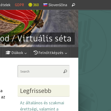
Search
tételek
GDPR
360
Slovenščina
Search
for:
Diákok
Felnőttképzés
Search
Search
for:
Legfrissebb
ja
 az
Az általános és szakmai
érettségi, valamint a