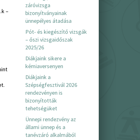
záróvizsga
.k –
bizonyítványainak
ünnepélyes átadása
Pót- és kiegészítő vizsgák
– őszi vizsgaidőszak
2025/26
Diákjaink sikere a
kémiaversenyen
mint
Diákjaink a
Szépségfesztivál 2026
t.
rendezvényen is
bizonyították
tehetségüket
Ünnepi rendezvény az
állami ünnep és a
tanévzáró alkalmából