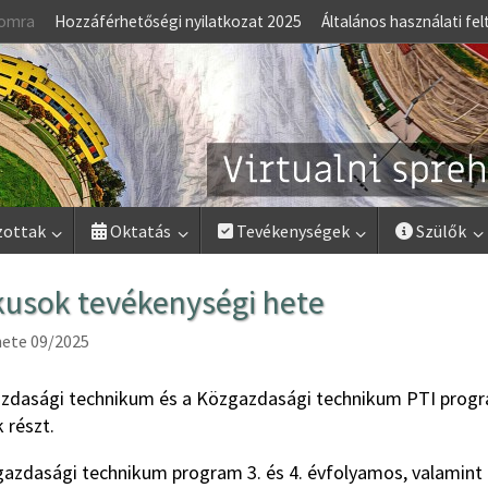
lomra
Hozzáférhetőségi nyilatkozat 2025
Általános használati fel
zottak
Oktatás
Tevékenységek
Szülők
kusok tevékenységi hete
ete 09/2025
azdasági technikum és a Közgazdasági technikum PTI prog
 részt.
azdasági technikum program 3. és 4. évfolyamos, valamint