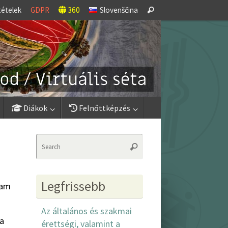
Search
tételek
GDPR
360
Slovenščina
Search
for:
Diákok
Felnőttképzés
Search
Search
for:
Legfrissebb
ram
Az általános és szakmai
 a
érettségi, valamint a