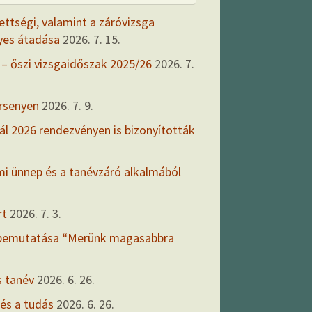
ettségi, valamint a záróvizsga
yes átadása
2026. 7. 15.
 – őszi vizsgaidőszak 2025/26
2026. 7.
ersenyen
2026. 7. 9.
ál 2026 rendezvényen is bizonyították
mi ünnep és a tanévzáró alkalmából
rt
2026. 7. 3.
 bemutatása “Merünk magasabbra
s tanév
2026. 6. 26.
 és a tudás
2026. 6. 26.