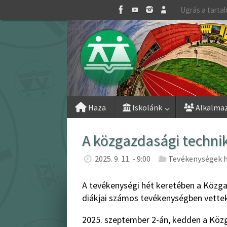
Skip
Ugrás a tarta
to
content
Skip
Haza
Iskolánk
Alkalma
to
content
A közgazdasági techni
2025. 9. 11. - 9:00
Tevékenységek h
A tevékenységi hét keretében a Közg
diákjai számos tevékenységben vettek
2025. szeptember 2-án, kedden a Közg