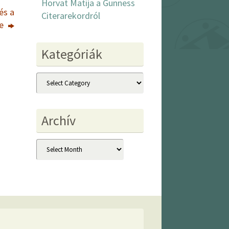
Horvat Matija a Gunness
és a
Citerarekordról
be
Kategóriák
Kategóriák
Archív
Archív