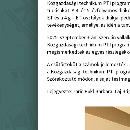
Közgazdasági technikum PTI program 4
tudásukat. A 4. és 5. évfolyamos diák
ET és a 4.g – ET osztályok diákjai ped
tevékenységet, amellyel az idén a tanv
2025. szeptember 3-án, szerdán vállal
Közgazdasági technikum PTI program mi
megismerkedtek az egyes részlegekkel
A csütörtököt a számok jellemezték .
a Közgazdasági technikum PTI program 
Szórakoztató módon, a saját testmag
Lejegyezte: Farič Pukl Barbara, Laj Bri