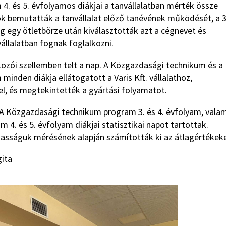
. és 5. évfolyamos diákjai a tanvállalatban mérték össze
ok bemutatták a tanvállalat előző tanévének működését, a 3
ig egy ötletbörze után kiválasztották azt a cégnevet és
állalatban fognak foglalkozni.
kozói szellemben telt a nap. A Közgazdasági technikum és a
nden diákja ellátogatott a Varis Kft. vállalathoz,
, és megtekintették a gyártási folyamatot.
 A Közgazdasági technikum program 3. és 4. évfolyam, vala
4. és 5. évfolyam diákjai statisztikai napot tartottak.
asságuk mérésének alapján számították ki az átlagértékeke
gita