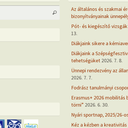
Search
Az általános és szakmai ér
Search
for:
bizonyítványainak ünnepél
Pót- és kiegészítő vizsgák
13.
Diákjaink sikere a kémiav
Diákjaink a Szépségfesztiv
tehetségüket
2026. 7. 8.
Ünnepi rendezvény az álla
2026. 7. 7.
Fodrász tanulmányi csopo
Erasmus+ 2026 mobilitás
törni”
2026. 6. 30.
Nyári sportnap, 2025/26-o
Kéz a kézben a kreativitás