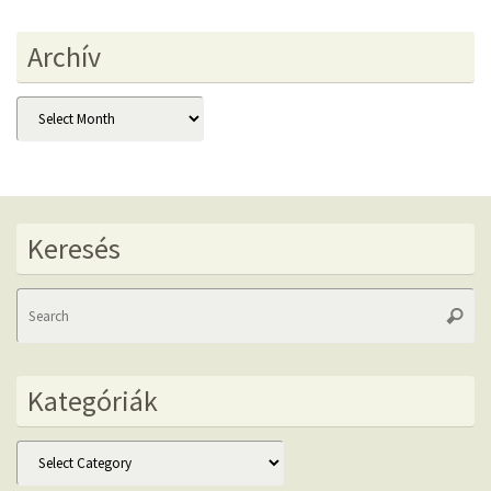
Archív
Archív
Keresés
Se
Searc
fo
Kategóriák
Kategóriák