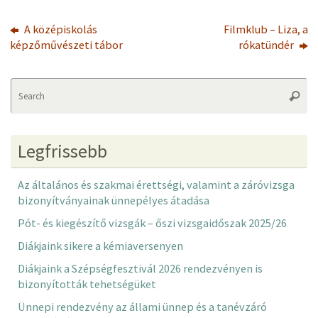
A középiskolás
Filmklub – Liza, a
képzőművészeti tábor
rókatündér
Se
Searc
fo
Legfrissebb
Az általános és szakmai érettségi, valamint a záróvizsga
bizonyítványainak ünnepélyes átadása
Pót- és kiegészítő vizsgák – őszi vizsgaidőszak 2025/26
Diákjaink sikere a kémiaversenyen
Diákjaink a Szépségfesztivál 2026 rendezvényen is
bizonyították tehetségüket
Ünnepi rendezvény az állami ünnep és a tanévzáró