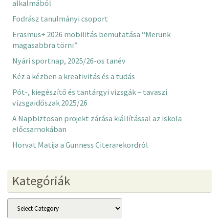
alkalmából
Fodrász tanulmányi csoport
Erasmus+ 2026 mobilitás bemutatása “Merünk
magasabbra törni”
Nyári sportnap, 2025/26-os tanév
Kéz a kézben a kreativitás és a tudás
Pót-, kiegészítő és tantárgyi vizsgák – tavaszi
vizsgaidőszak 2025/26
A Napbiztosan projekt zárása kiállítással az iskola
előcsarnokában
Horvat Matija a Gunness Citerarekordról
Kategóriák
Kategóriák