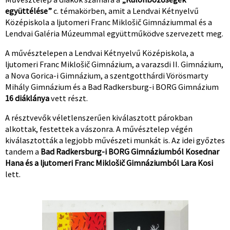
együttélése”
c. témakörben, amit a Lendvai Kétnyelvű
Középiskola a ljutomeri Franc Miklošič Gimnáziummal és a
Lendvai Galéria Múzeummal együttműködve szervezett meg.
A művésztelepen a Lendvai Kétnyelvű Középiskola, a
ljutomeri Franc Miklošič Gimnázium, a varazsdi II. Gimnázium,
a Nova Gorica-i Gimnázium, a szentgotthárdi Vörösmarty
Mihály Gimnázium és a Bad Radkersburg-i BORG Gimnázium
16 diáklánya
vett részt.
A résztvevők véletlenszerűen kiválasztott párokban
alkottak, festettek a vászonra. A művésztelep végén
kiválasztották a legjobb művészeti munkát is. Az idei győztes
tandem a
Bad Radkersburg-i BORG Gimnáziumból Kosednar
Hana és a ljutomeri Franc Miklošič Gimnáziumból Lara Kosi
lett.