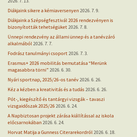
2026. 7. 13.
Diákjaink sikere a kémiaversenyen
2026. 7. 9.
Diákjaink a Szépségfesztivál 2026 rendezvényen is
bizonyították tehetségüket
2026. 7. 8.
Ünnepi rendezvény az állami ünnep és a tanévzáró
alkalmából
2026. 7. 7.
Fodrász tanulmányi csoport
2026. 7. 3.
Erasmus+ 2026 mobilitás bemutatása “Merünk
magasabbra törni”
2026. 6. 30.
Nyári sportnap, 2025/26-os tanév
2026. 6. 26.
Kéz a kézben a kreativitás és a tudás
2026. 6. 26.
Pót-, kiegészítő és tantárgyi vizsgák – tavaszi
vizsgaidőszak 2025/26
2026. 6. 24.
A Napbiztosan projekt zárása kiállítással az iskola
előcsarnokában
2026. 6. 24.
Horvat Matija a Gunness Citerarekordról
2026. 6. 18.