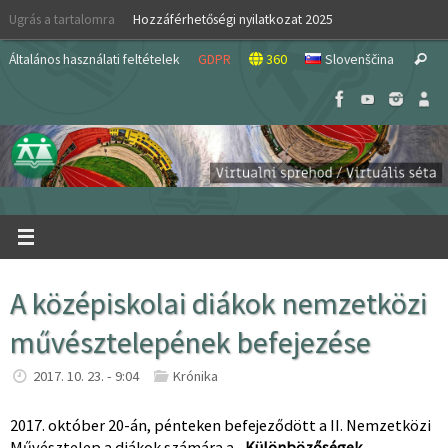
Skip
Ugrás a tartalomra
Hozzáférhetőségi nyilatkozat 2025
to
S
content
Általános használati feltételek
GDPR
360
Slovenščina
Search
fo
A középiskolai diákok nemzetközi
művésztelepének befejezése
2017. 10. 23. - 9:04
Krónika
2017. október 20-án, pénteken befejeződött a II. Nemzetközi
Művésztelep a diákok számára a
„Különbözőségek